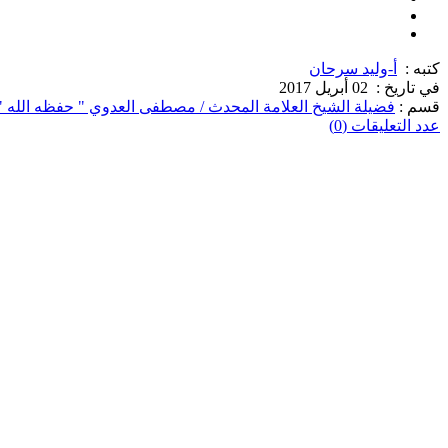
كتبه :
أ-وليد سرحان
في تاريخ :
02 أبريل 2017
قسم :
فضيلة الشيخ العلامة المحدث / مصطفى العدوي " حفظه الله "
عدد التعليقات (0)