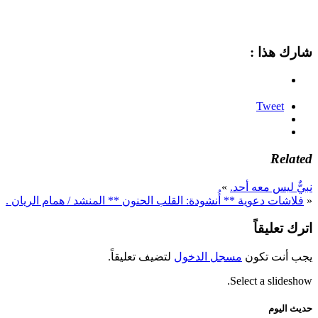
شارك هذا :
Tweet
Related
نبيٌّ ليس معه أحد.
»
«
فلاشات دعوية ** أُنشودة: القلب الحنون ** المنشد / همام الريان .
اترك تعليقاً
يجب أنت تكون
مسجل الدخول
لتضيف تعليقاً.
Select a slideshow.
حديث اليوم