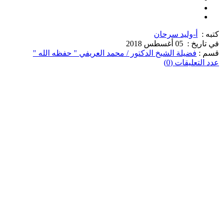
كتبه :
أ-وليد سرحان
في تاريخ :
05 أغسطس 2018
قسم :
فضيلة الشيخ الدكتور / محمد العريفي " حفظه الله "
عدد التعليقات (0)