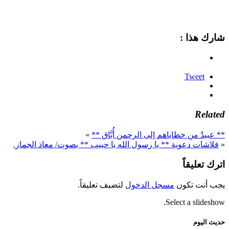
شارك هذا :
Tweet
Related
** عبيدٌ من خطاياهم إلى الرحمن أُبَّاق **
»
«
فلاشات دعوية ** يا رسول الله يا حبيب ** بصوت/ معاذ الجماز.
اترك تعليقاً
يجب أنت تكون
مسجل الدخول
لتضيف تعليقاً.
Select a slideshow.
حديث اليوم