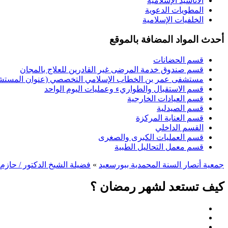
الأناشيد الإسلامية
المطويات الدعوية
الخلفيات الإسلامية
أحدث المواد المضافة بالموقع
قسم الحضانات
قسم صندوق خدمة المرضى غير القادرين للعلاج بالمجان
مستشفى عمر بن الخطاب الإسلامي التخصصي (عنوان المستشفى
قسم الاستقبال والطواريء وعمليات اليوم الواحد
قسم العيادات الخارجية
قسم الصيدلية
قسم العناية المركزة
القسم الداخلي
قسم العمليات الكبرى والصغرى
قسم معمل التحاليل الطبية
جمعية أنصار السنة المحمدية ببورسعيد
»
فضيلة الشيخ الدكتور / حازم
كيف تستعد لشهر رمضان ؟