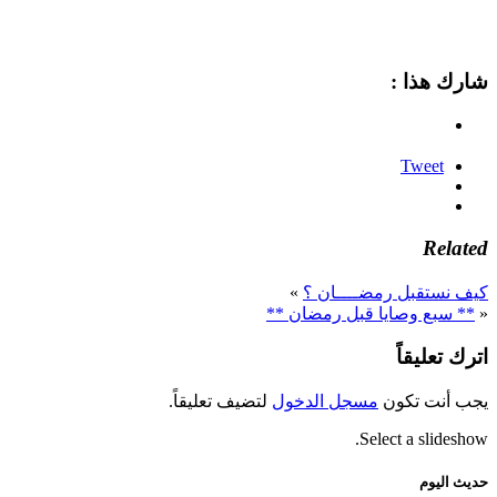
شارك هذا :
Tweet
Related
كيف نستقبل رمضــــان ؟
»
«
** سبع وصايا قبل رمضان **
اترك تعليقاً
يجب أنت تكون
مسجل الدخول
لتضيف تعليقاً.
Select a slideshow.
حديث اليوم