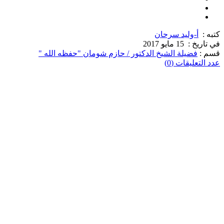
كتبه :
أ-وليد سرحان
في تاريخ :
15 مايو 2017
قسم :
فضيلة الشيخ الدكتور / حازم شومان "حفظه الله "
عدد التعليقات (0)