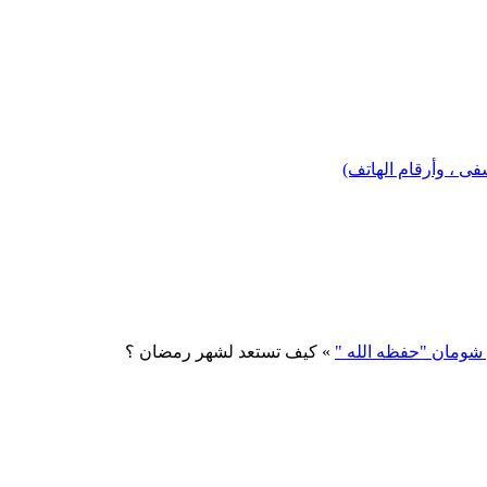
 ، وأرقام الهاتف)
 شومان "حفظه الله "
» كيف تستعد لشهر رمضان ؟