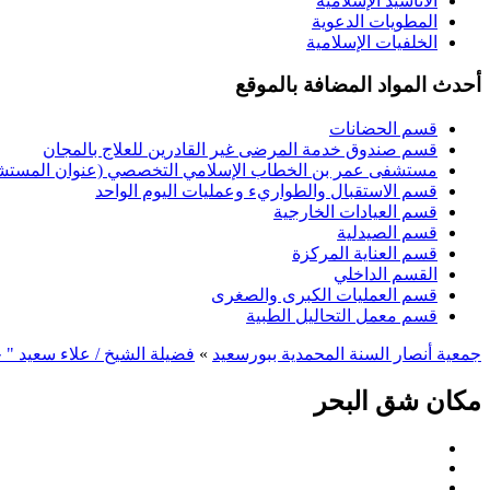
الأناشيد الإسلامية
المطويات الدعوية
الخلفيات الإسلامية
أحدث المواد المضافة بالموقع
قسم الحضانات
قسم صندوق خدمة المرضى غير القادرين للعلاج بالمجان
مستشفى عمر بن الخطاب الإسلامي التخصصي (عنوان المستشفى
قسم الاستقبال والطواريء وعمليات اليوم الواحد
قسم العيادات الخارجية
قسم الصيدلية
قسم العناية المركزة
القسم الداخلي
قسم العمليات الكبرى والصغرى
قسم معمل التحاليل الطبية
جمعية أنصار السنة المحمدية ببورسعيد
»
فضيلة الشيخ / علاء سعيد " 
مكان شق البحر