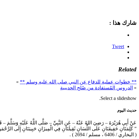
شارك هذا :
Tweet
Related
** خطوات عملية للدفاع عن النبي صلى الله عليه وسلم **
»
«
الدروس المُستفادة من صُلح الحديبية
Select a slideshow.
حديث اليوم
عَنْ أَبِي هُرَيْرَةَ – رَضِيَ اللهُ عَنْهُ – عَنِ النَّبِيِّ – صَلَّى اللَّهُ عَلَيْهِ وَسَلَّمَ – ق
” كَلِمَتَانِ خَفِيفَتَانِ عَلَى اللِّسَانِ ثَقِيلَتَانِ فِي الْمِيزَانِ حَبِيبَتَانِ إِلَى الرَّحْم
( البخاري / 6406 ، مسلم / 2694 ) .