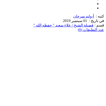
كتبه :
أ-وليد سرحان
في تاريخ :
01 سبتمبر 2019
قسم :
فضيلة الشيخ / علاء سعيد " حفظه الله "
عدد التعليقات (0)