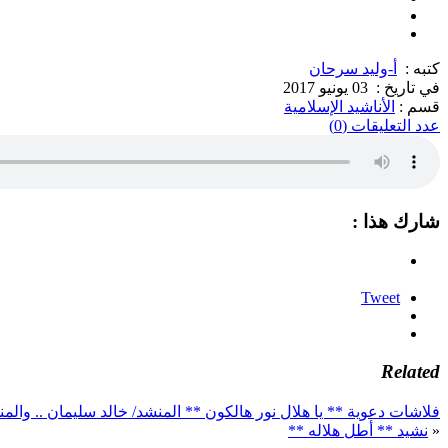
كتبه :
أ-وليد سرحان
في تاريخ :
03 يونيو 2017
قسم :
الأناشيد الإسلامية
عدد التعليقات (0)
شارك هذا :
Tweet
Related
فلاشات دعوية ** يا هلال نور هالكون ** المنشد/ خالد سليمان .. والم
«
نشيد ** أطل هلاله **