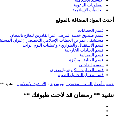
الأناشيد الإسلامية
المطويات الدعوية
الخلفيات الإسلامية
أحدث المواد المضافة بالموقع
قسم الحضانات
قسم صندوق خدمة المرضى غير القادرين للعلاج بالمجان
مستشفى عمر بن الخطاب الإسلامي التخصصي (عنوان المستشفى
قسم الاستقبال والطواريء وعمليات اليوم الواحد
قسم العيادات الخارجية
قسم الصيدلية
قسم العناية المركزة
القسم الداخلي
قسم العمليات الكبرى والصغرى
قسم معمل التحاليل الطبية
جمعية أنصار السنة المحمدية ببورسعيد
»
الأناشيد الإسلامية
» نشيد **
نشيد ** رمضان قد لاحت طيوفك **