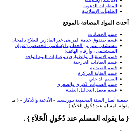
الأناشيد الإسلامية
المطويات الدعوية
الخلفيات الإسلامية
أحدث المواد المضافة بالموقع
قسم الحضانات
قسم صندوق خدمة المرضى غير القادرين للعلاج بالمجان
مستشفى عمر بن الخطاب الإسلامي التخصصي (عنوان
المستشفى ، وأرقام الهاتف)
قسم الاستقبال والطواريء وعمليات اليوم الواحد
قسم العيادات الخارجية
قسم الصيدلية
قسم العناية المركزة
القسم الداخلي
قسم العمليات الكبرى والصغرى
قسم معمل التحاليل الطبية
جمعية أنصار السنة المحمدية ببورسعيد
»
الأدعية والأذكار
» { ما
يقوله المسلم عند دُخُولِ الْخَلاَءِ } .
{ ما يقوله المسلم عند دُخُولِ الْخَلاَءِ } .