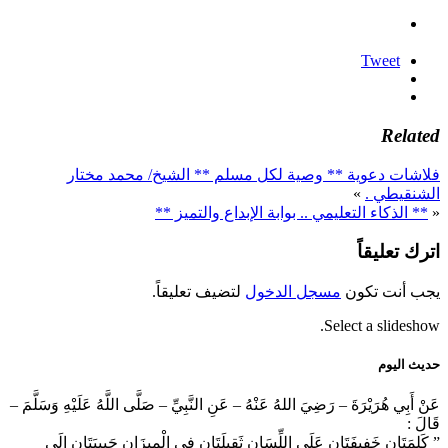
Tweet
Related
فلاشات دعوية ** وصية لكل مسلم ** الشيخ/ محمد مختار
الشنقيطي .
»
«
** الذكاء التعليمي .. بوابة الإبداع والتميز **
اترك تعليقاً
يجب أنت تكون
مسجل الدخول
لتضيف تعليقاً.
Select a slideshow.
حديث اليوم
عَنْ أَبِي هُرَيْرَةَ – رَضِيَ اللهُ عَنْهُ – عَنِ النَّبِيِّ – صَلَّى اللَّهُ عَلَيْهِ وَسَلَّمَ –
قَالَ :
” كَلِمَتَانِ خَفِيفَتَانِ عَلَى اللِّسَانِ ثَقِيلَتَانِ فِي الْمِيزَانِ حَبِيبَتَانِ إِلَى