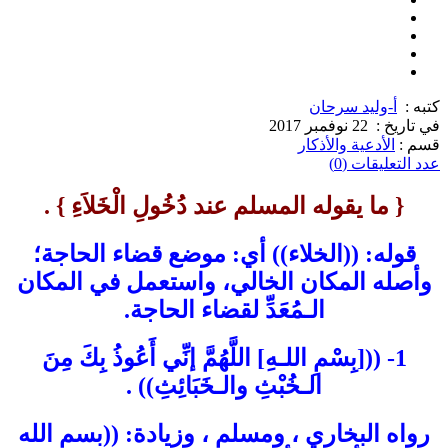
كتبه :
أ-وليد سرحان
في تاريخ :
22 نوفمبر 2017
قسم :
الأدعية والأذكار
عدد التعليقات (0)
{ ما يقوله المسلم عند دُخُولِ الْخَلاَءِ } .
قوله: ((الخلاء)) أي: موضع قضاء الحاجة؛
وأصله المكان الخالي، واستعمل في المكان
الـمُعَدِّ لقضاء الحاجة.
1- (([بِسْمِ اللـهِ] اللَّهُمَّ إنِّي أَعُوذُ بِكَ مِنَ
الـخُبْثِ والـخَبَائِثِ)) .
رواه البخاري ، ومسلم ، وزيادة: ((بسم الله