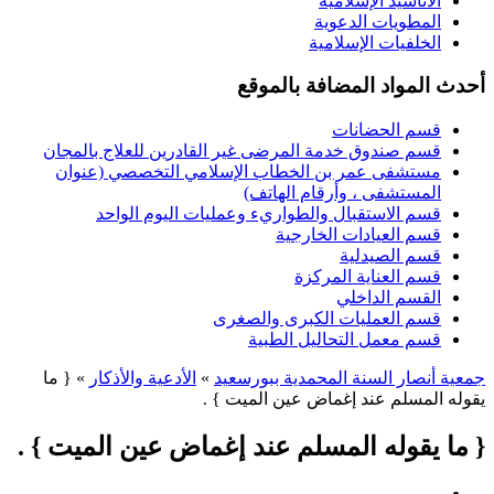
الأناشيد الإسلامية
المطويات الدعوية
الخلفيات الإسلامية
أحدث المواد المضافة بالموقع
قسم الحضانات
قسم صندوق خدمة المرضى غير القادرين للعلاج بالمجان
مستشفى عمر بن الخطاب الإسلامي التخصصي (عنوان
المستشفى ، وأرقام الهاتف)
قسم الاستقبال والطواريء وعمليات اليوم الواحد
قسم العيادات الخارجية
قسم الصيدلية
قسم العناية المركزة
القسم الداخلي
قسم العمليات الكبرى والصغرى
قسم معمل التحاليل الطبية
جمعية أنصار السنة المحمدية ببورسعيد
»
الأدعية والأذكار
» { ما
يقوله المسلم عند إغماض عين الميت } .
{ ما يقوله المسلم عند إغماض عين الميت } .