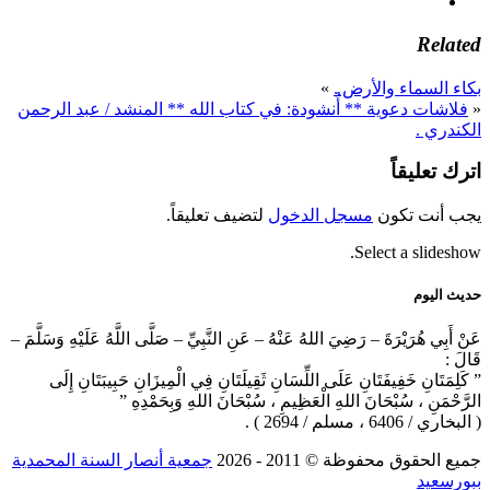
Related
بكاء السماء والأرض .
»
«
فلاشات دعوية ** أُنشودة: في كتاب الله ** المنشد / عبد الرحمن
الكندري .
اترك تعليقاً
يجب أنت تكون
مسجل الدخول
لتضيف تعليقاً.
Select a slideshow.
حديث اليوم
عَنْ أَبِي هُرَيْرَةَ – رَضِيَ اللهُ عَنْهُ – عَنِ النَّبِيِّ – صَلَّى اللَّهُ عَلَيْهِ وَسَلَّمَ –
قَالَ :
” كَلِمَتَانِ خَفِيفَتَانِ عَلَى اللِّسَانِ ثَقِيلَتَانِ فِي الْمِيزَانِ حَبِيبَتَانِ إِلَى
الرَّحْمَنِ ، سُبْحَانَ اللهِ الْعَظِيمِ ، سُبْحَانَ اللهِ وَبِحَمْدِهِ ”
( البخاري / 6406 ، مسلم / 2694 ) .
جميع الحقوق محفوظة © 2011 ‐ 2026
جمعية أنصار السنة المحمدية
ببورسعيد