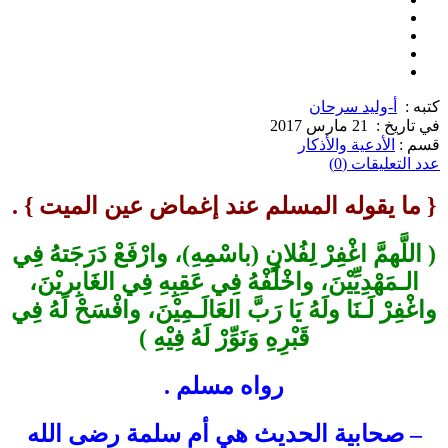
كتبه :
أ-وليد سرحان
في تاريخ :
21 مارس 2017
قسم :
الأدعية والأذكار
عدد التعليقات (0)
{ ما يقوله المسلم عند إغماض عين الميت } .
( اللَّهمَّ اغْفِرْ لِفُلانٍ (باسْمِهِ)، وارْفَعْ دَرَجَتهُ فِي
الـمَهْدِيِّيْنَ، واخْلُفْهُ فِي عَقِبِهِ فِي الغَابِريْنَ،
واغْفِرْ لَـنَا ولَهُ يَا رَبَّ العَالَـمِيْنَ، وافْسَحْ لَهُ فِي
قَبْرِهِ وَنَوِّرْ لَهُ فِيْهِ )
رواه مسلم .
– صحابية الحديث هي أم سلمة رضى الله