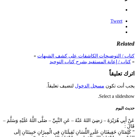
Tweet
Related
كتاب / التوضيحات الكاشفات على كشف الشبهات
»
«
كتاب / إعانة المستفيد بشرح كتاب التوحيد
اترك تعليقاً
يجب أنت تكون
مسجل الدخول
لتضيف تعليقاً.
Select a slideshow.
حديث اليوم
عَنْ أَبِي هُرَيْرَةَ – رَضِيَ اللهُ عَنْهُ – عَنِ النَّبِيِّ – صَلَّى اللَّهُ عَلَيْهِ وَسَلَّمَ –
قَالَ :
” كَلِمَتَانِ خَفِيفَتَانِ عَلَى اللِّسَانِ ثَقِيلَتَانِ فِي الْمِيزَانِ حَبِيبَتَانِ إِلَى