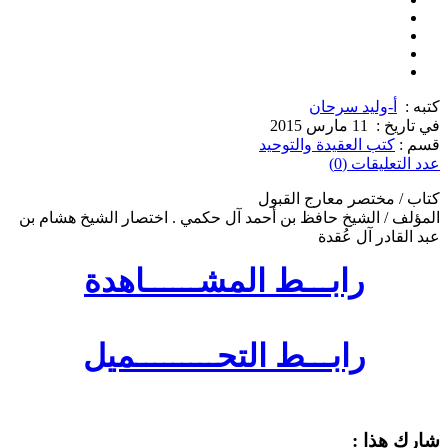
كتبه :
أ-وليد سرحان
في تاريخ :
11 مارس 2015
قسم :
كتب العقيدة والتوحيد
عدد التعليقات (0)
كتاب / مختصر معارج القبول
المؤلف / الشيخ حافظ بن أحمد آل حكمي . اختصار الشيخ هشام بن
عبد القادر آل عُقدة
رابـــط المشــــــاهدة
رابـــط التحـــــــــميل
شارك هذا :