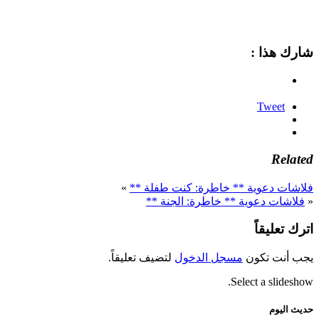
شارك هذا :
Tweet
Related
فلاشات دعوية ** خاطرة: كنت طفلة **
»
«
فلاشات دعوية ** خاطرة: الجنة **
اترك تعليقاً
يجب أنت تكون
مسجل الدخول
لتضيف تعليقاً.
Select a slideshow.
حديث اليوم