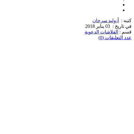
كتبه :
أ-وليد سرحان
في تاريخ :
03 يناير 2018
قسم :
الفلاشات الدعوية
عدد التعليقات (0)