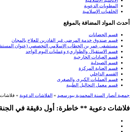
الأناشيد الإسلامية
المطويات الدعوية
الخلفيات الإسلامية
أحدث المواد المضافة بالموقع
قسم الحضانات
قسم صندوق خدمة المرضى غير القادرين للعلاج بالمجان
مستشفى عمر بن الخطاب الإسلامي التخصصي (عنوان المستشفى
قسم الاستقبال والطواريء وعمليات اليوم الواحد
قسم العيادات الخارجية
قسم الصيدلية
قسم العناية المركزة
القسم الداخلي
قسم العمليات الكبرى والصغرى
قسم معمل التحاليل الطبية
جمعية أنصار السنة المحمدية ببورسعيد
»
الفلاشات الدعوية
» فلاشات د
فلاشات دعوية ** خاطرة: أول دقيقة في الجنة