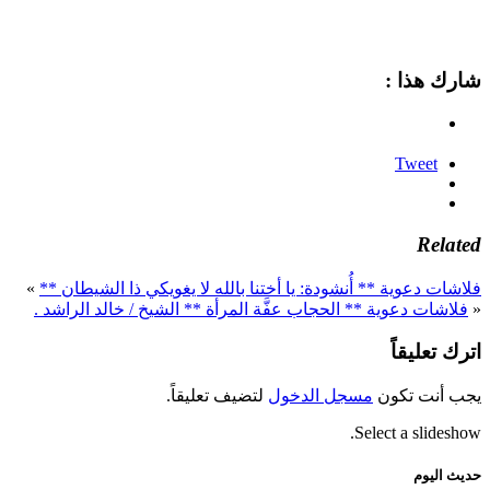
شارك هذا :
Tweet
Related
فلاشات دعوية ** أُنشودة: يا أختنا بالله لا يغويكي ذا الشيطان **
»
«
فلاشات دعوية ** الحجاب عفَّة المرأة ** الشيخ / خالد الراشد .
اترك تعليقاً
يجب أنت تكون
مسجل الدخول
لتضيف تعليقاً.
Select a slideshow.
حديث اليوم