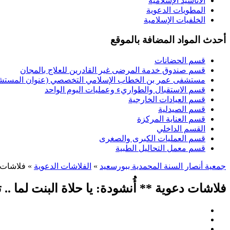
الأناشيد الإسلامية
المطويات الدعوية
الخلفيات الإسلامية
أحدث المواد المضافة بالموقع
قسم الحضانات
قسم صندوق خدمة المرضى غير القادرين للعلاج بالمجان
مستشفى عمر بن الخطاب الإسلامي التخصصي (عنوان المستشفى
قسم الاستقبال والطواريء وعمليات اليوم الواحد
قسم العيادات الخارجية
قسم الصيدلية
قسم العناية المركزة
القسم الداخلي
قسم العمليات الكبرى والصغرى
قسم معمل التحاليل الطبية
جمعية أنصار السنة المحمدية ببورسعيد
»
الفلاشات الدعوية
» فلاشات د
فلاشات دعوية ** أُنشودة: يا حلاة البنت لما 