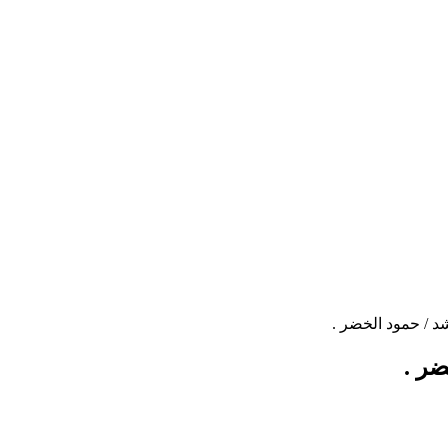
د / حمود الخضر .
ضر .