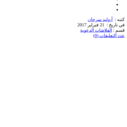
كتبه :
أ-وليد سرحان
في تاريخ :
21 فبراير 2017
قسم :
الفلاشات الدعوية
عدد التعليقات (0)