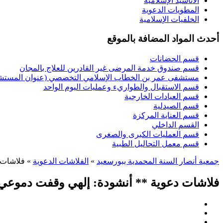
الأناشيد الإسلامية
المطويات الدعوية
الخلفيات الإسلامية
أحدث المواد المضافة بالموقع
قسم الحضانات
قسم صندوق خدمة المرضى غير القادرين للعلاج بالمجان
مستشفى عمر بن الخطاب الإسلامي التخصصي (عنوان المستشفى
قسم الاستقبال والطواريء وعمليات اليوم الواحد
قسم العيادات الخارجية
قسم الصيدلية
قسم العناية المركزة
القسم الداخلي
قسم العمليات الكبرى والصغرى
قسم معمل التحاليل الطبية
جمعية أنصار السنة المحمدية ببورسعيد
»
الفلاشات الدعوية
» فلاشات د
فلاشات دعوية ** أنشودة: إلهي وقفت دموعي ت