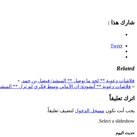
شارك هذا :
Tweet
Related
فلاشات دعوية ** لحد ما نوصل ** المنشد/ فيصل بن حمد.
»
«
فلاشات دعوية ** أنشودة: إن الأماني وسط فِكري لم تزل ** المنشد/
اترك تعليقاً
يجب أنت تكون
مسجل الدخول
لتضيف تعليقاً.
Select a slideshow.
حديث اليوم