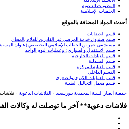
الأناشيد الإسلامية
المطويات الدعوية
الخلفيات الإسلامية
أحدث المواد المضافة بالموقع
قسم الحضانات
قسم صندوق خدمة المرضى غير القادرين للعلاج بالمجان
مستشفى عمر بن الخطاب الإسلامي التخصصي (عنوان المستشفى
قسم الاستقبال والطواريء وعمليات اليوم الواحد
قسم العيادات الخارجية
قسم الصيدلية
قسم العناية المركزة
القسم الداخلي
قسم العمليات الكبرى والصغرى
قسم معمل التحاليل الطبية
جمعية أنصار السنة المحمدية ببورسعيد
»
الفلاشات الدعوية
» فلاشات د
فلاشات دعوية** آخر ما توصلت له وكالات الف