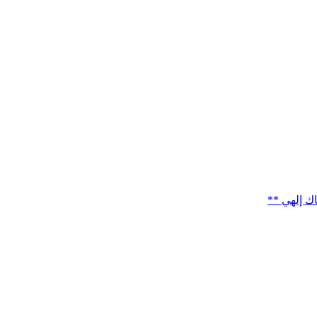
ك إلهي **