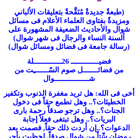
(طبعةٌ جديدةٌ مُنَقَّحةٌ بتعليقات الألباني
ومزيدةٌ بفتاوى العلماء الأعلام فى مسائل
شوال والأحاديث الضعيفة المشهورة على
ألسنة النساء والرجال فى شهر شوال)
(رسالة جامعة فى فضائل ومسائل شوال)
فضيـــــــــــــ 26ـــــــــــــلة
من فضائـــــــل صوم السّـــــــِت من
شــــــــــــــــوال
أخى فى الله: هل تريد مغفرة الذنوب وتكفير
الخطيئات؟.. وهل تطمع حقاً فى دخول
الجنات؟.. وهل ترجو صدقاً رحمة بارى
البريات؟.. وهل تبتغى فعلاً إجابة
الدعوات؟..إن أردت ذلك حقاً, فصمت بعد
رمضان سِّتاً من شوال صدقاً, لحظيت بأجر