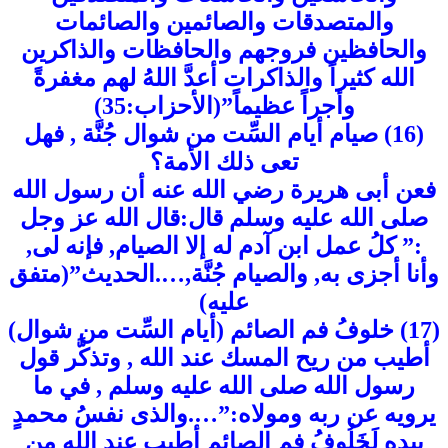
والمتصدقات والصائمين والصائمات
والحافظين فروجهم والحافظات والذاكرين
الله كثيراً والذاكرات أعدَّ اللهُ لهم مغفرةً
وأجراً عظيماً”(الأحزاب:35)
(16) صيام أيام السِّت من شوال جُنَّة , فهل
تعى ذلك الأمة؟
فعن أبى هريرة رضي الله عنه أن رسول الله
صلى الله عليه وسلم قال:قال الله عز وجل
:” كلُ عمل ابن آدم له إلا الصيام, فإنه لى,
وأنا أجزى به, والصيام جُنَّة,….الحديث”(متفق
عليه)
(17) خلوفُ فم الصائم (أيام السِّت من شوال)
أطيب من ريح المسك عند الله , وتذكَّر قول
رسول الله صلى الله عليه وسلم , في ما
يرويه عن ربه ومولاه:”….والذى نفسُ محمدٍ
بيده لَخَلُوفُ فم الصائم أطيب عند الله من