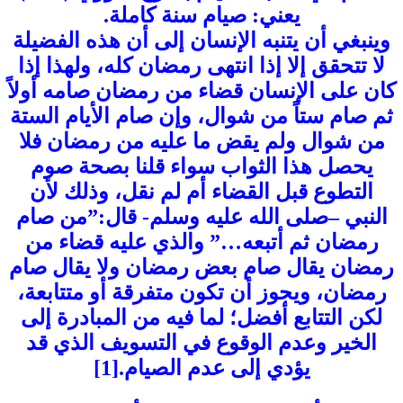
يعني: صيام سنة كاملة.
وينبغي أن يتنبه الإنسان إلى أن هذه الفضيلة
لا تتحقق إلا إذا انتهى رمضان كله، ولهذا إذا
كان على الإنسان قضاء من رمضان صامه أولاً
ثم صام ستاً من شوال، وإن صام الأيام الستة
من شوال ولم يقض ما عليه من رمضان فلا
يحصل هذا الثواب سواء قلنا بصحة صوم
التطوع قبل القضاء أم لم نقل، وذلك لأن
النبي –صلى الله عليه وسلم- قال:”من صام
رمضان ثم أتبعه…” والذي عليه قضاء من
رمضان يقال صام بعض رمضان ولا يقال صام
رمضان، ويجوز أن تكون متفرقة أو متتابعة،
لكن التتابع أفضل؛ لما فيه من المبادرة إلى
الخير وعدم الوقوع في التسويف الذي قد
يؤدي إلى عدم الصيام.[1]