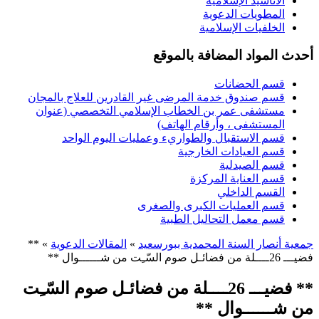
الأناشيد الإسلامية
المطويات الدعوية
الخلفيات الإسلامية
أحدث المواد المضافة بالموقع
قسم الحضانات
قسم صندوق خدمة المرضى غير القادرين للعلاج بالمجان
مستشفى عمر بن الخطاب الإسلامي التخصصي (عنوان
المستشفى ، وأرقام الهاتف)
قسم الاستقبال والطواريء وعمليات اليوم الواحد
قسم العيادات الخارجية
قسم الصيدلية
قسم العناية المركزة
القسم الداخلي
قسم العمليات الكبرى والصغرى
قسم معمل التحاليل الطبية
جمعية أنصار السنة المحمدية ببورسعيد
»
المقالات الدعوية
» **
فضيـــ 26ــــلة من فضائـل صوم السّـِت من شــــــوال **
** فضيـــ 26ــــلة من فضائـل صوم السّـِت
من شــــــوال **