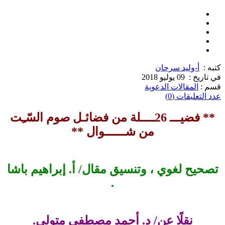
كتبه :
أ-وليد سرحان
في تاريخ :
09 يوليو 2018
قسم :
المقالات الدعوية
عدد التعليقات (0)
** فضيـــ 26ــــلة من فضائـل صوم السّـِت
من شــــــوال **
تصحيح لغوي ، وتنسيق مقال/ أ. إبراهيم باشا
.
نقلًا عن/ د. أحمد مصطفى متولى.