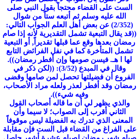
الست على القضاء محتجاً بقول النبي صلى
الله عليه وسلم ثم أتبعه ستاً من شوال
(2/352) عن بعض أهل العلم الجواب التالي:
((قد يقال التبعية تشمل التقديرية لأنه إذا صام
رمضان بعدها وقع عما قبلها تقديراً, أو التبعية
تشمل المتأخرة كما في نفل الفرائض التابع
لها ا هـ. فيسن صومها وإن أفطر رمضان)).
وقال في المبدع (3/52): ((لكن ذكر في
الفروع أن فضيلتها تحصل لمن صامها وقضى
رمضان وقد أفطر لعذر ولعله مراد الأصحاب،
وفيه شيء)).
والذي يظهر لي أن ما قاله أصحاب القول
الثاني أقرب إلى الصواب؛ لا سيما وأن
المعنى الذي تدرك به الفضيلة ليس موقوفاً
على الفراغ من القضاء قبل الست فإن مقابلة
صيام شهر رمضان لصيام عشرة أشهر حاصل