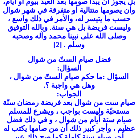
بل يجوز أن يبدأ صومها بعد العيد بيوم أو أيام،
وأن يصومها متتالية أو متفرقة في شهر شوال
حسب ما يتيسر له، والأمر في ذلك واسع ،
وليست فريضة بل هي سنة. وبالله التوفيق
وصلى الله على نبينا محمد وآله وصحبه
وسلم . [2]
فضل صيام الستّ من شوال
السؤال:
السؤال :ما حكم صيام الستّ من شوال ،
وهل هي واجبة ؟.
الجواب:
صيام ست من شوال بعد فريضة رمضان سنّة
مستحبّة وليست بواجب ، ويشرع للمسلم
صيام ستة أيام من شوال ، و في ذلك فضل
عظيم ، وأجر كبير ذلك أن من صامها يكتب له
أجر صيام سنة كاملة كما صح ذلك عن