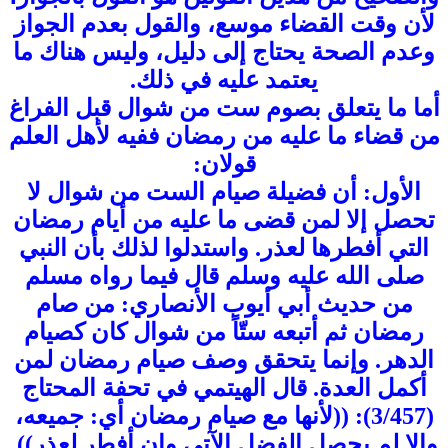
لأن وقت القضاء موسع، والقول بعدم الجواز
وعدم الصحة يحتاج إلى دليل، وليس هناك ما
يعتمد عليه في ذلك.
أما ما يتعلق بصوم ست من شوال قبل الفراغ
من قضاء ما عليه من رمضان ففيه لأهل العلم
قولان:
الأول: أن فضيلة صيام الست من شوال لا
تحصل إلا لمن قضى ما عليه من أيام رمضان
التي أفطرها لعذر. واستدلوا لذلك بأن النبي
صلى الله عليه وسلم قال فيما رواه مسلم
من حديث أبي أيوب الأنصاري: من صام
رمضان ثم أتبعه ستّاً من شوال كان كصيام
الدهر. وإنما يتحقق وصف صيام رمضان لمن
أكمل العدة. قال الهيتمي في تحفة المحتاج
(3/457): ((لأنها مع صيام رمضان أي: جميعه،
وإلا لم يحصل الفضل الآتي وإن أفطر لعذر)).