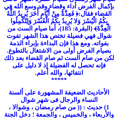
بإكمال الفرض أداء وقضاء وقد وسع الله في
القضاء فقال:﴿ فَعِدَّةٌ مِنْ أَيَّامٍ أُخَرَ يُرِيدُ اللَّهُ
بِكُمُ الْيُسْرَ وَلا يُرِيدُ بِكُمُ الْعُسْرَ وَلِتُكْمِلُوا
الْعِدَّةَ﴾ (البقرة: 185)، أما صيام الست من
شوال فهي فضيلة تختص هذا الشهر تفوت
بفواته. ومع هذا فإن البداءة بإبراء الذمة
بصيام الفرض أولى من الاشتغال بالتطوع.
لكن من صام الست ثم صام القضاء بعد ذلك
فإنه تحصل له الفضيلة إذ لا دليل على
انتفائها، والله أعلم.
*****
الأحاديث الضعيفة المشهورة على ألسنة
النساء والرجال فى شهر شوال
1) حديث : (( من صام رمضان ، وشوالا ،
والأربعاء ، والخميس ، والجمعة ؛ دخل الجنة