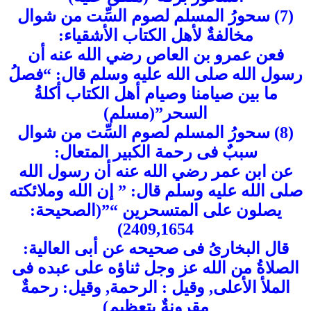
(7) سحورُ المسلم لصوم السِّت من شوال
مخالفةٌ لأهل الكتاب الأشقياء:
فعن عمرو بن العاص رضي الله عنه أن
رسول الله صلى الله عليه وسلم قال: “فصلُ
ما بين صيامنا وصيام أهل الكتاب أكلةُ
السحر”(مسلم)
(8) سحورُ المسلم لصوم السِّت من شوال
سببٌ فى رحمة الكبير المتعال:
عن ابن عمر رضي الله عنه أن رسول الله
صلى الله عليه وسلم قال: ” إن الله وملائكته
يصلون على المتسحرين “”(الصحيحة:
2409,1654)
قال البخارىُ فى صحيحه عن أبى العالية:
الصلاةُ من الله عز وجل ثناؤه على عبده فى
الملأ الأعلى, وقيل : الرحمة, وقيل: رحمةٌ
مقرونةٌ بتعظيم)