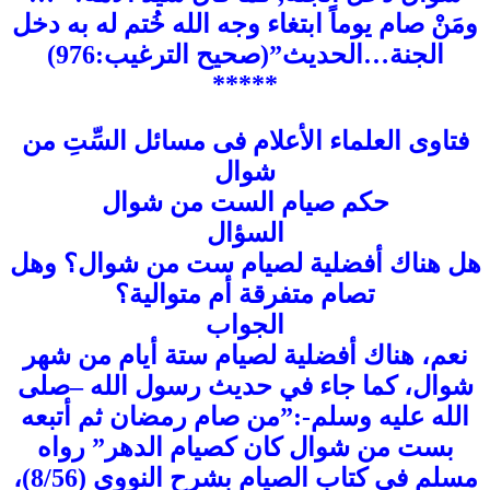
ومَنْ صام يوماً ابتغاء وجه الله خُتم له به دخل
الجنة…الحديث”(صحيح الترغيب:976)
*****
فتاوى العلماء الأعلام فى مسائل السِّتِ من
شوال
حكم صيام الست من شوال
السؤال
هل هناك أفضلية لصيام ست من شوال؟ وهل
تصام متفرقة أم متوالية؟
الجواب
نعم، هناك أفضلية لصيام ستة أيام من شهر
شوال، كما جاء في حديث رسول الله –صلى
الله عليه وسلم-:”من صام رمضان ثم أتبعه
بست من شوال كان كصيام الدهر” رواه
مسلم في كتاب الصيام بشرح النووي (8/56)،