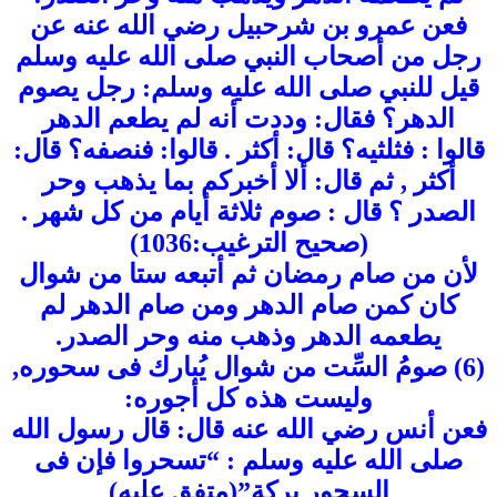
فعن عمرو بن شرحبيل رضي الله عنه عن
رجل من أصحاب النبي صلى الله عليه وسلم
قيل للنبي صلى الله عليه وسلم: رجل يصوم
الدهر؟ فقال: وددت أنه لم يطعم الدهر
قالوا : فثلثيه؟ قال: أكثر . قالوا: فنصفه؟ قال:
أكثر , ثم قال: ألا أخبركم بما يذهب وحر
الصدر ؟ قال : صوم ثلاثة أيام من كل شهر .
(صحيح الترغيب:1036)
لأن من صام رمضان ثم أتبعه ستا من شوال
كان كمن صام الدهر ومن صام الدهر لم
يطعمه الدهر وذهب منه وحر الصدر.
(6) صومُ السِّت من شوال يُبارك فى سحوره,
وليست هذه كل أجوره:
فعن أنس رضي الله عنه قال: قال رسول الله
صلى الله عليه وسلم : “تسحروا فإن فى
السحور بركة”(متفق عليه)