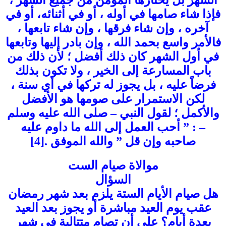
الشهر بل يختارها المؤمن من جميع الشهر ،
فإذا شاء صامها في أوله ، أو في أثنائه، أو في
آخره ، وإن شاء فرقها ، وإن شاء تابعها ،
فالأمر واسع بحمد الله ، وإن بادر إليها وتابعها
في أول الشهر كان ذلك أفضل ؛ لأن ذلك من
باب المسارعة إلى الخير ، ولا تكون بذلك
فرضاً عليه ، بل يجوز له تركها في أي سنة ،
لكن الاستمرار على صومها هو الأفضل
والأكمل ؛ لقول النبي – صلى الله عليه وسلم
– : ” أحب العمل إلى الله ما داوم عليه
صاحبه وإن قل ” والله الموفق .[4]
موالاة صيام الست
السؤال
هل صيام الأيام الستة يلزم بعد شهر رمضان
عقب يوم العيد مباشرة أو يجوز بعد العيد
بعدة أيام؟ على أن تصام متتالية في شهر