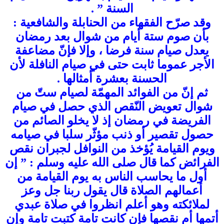
السنة ” .
وقد صرّح الفقهاء من الحنابلة والشافعية :
بأن صوم ستة أيام من شوال بعد رمضان
يعدل صيام سنة فرضا ، وإلا فإنّ مضاعفة
الأجر عموما ثابت حتى في صيام النافلة لأن
الحسنة بعشرة أمثالها .
ثم إنّ من الفوائد المهمّة لصيام ستّ من
شوال تعويض النّقص الذي حصل في صيام
الفريضة في رمضان إذ لا يخلو الصائم من
حصول تقصير أو ذنب مؤثّر سلبا في صيامه
ويوم القيامة يُؤخذ من النوافل لجبران نقص
الفرائض كما قال صلى الله عليه وسلم : ” إن
أول ما يحاسب الناس به يوم القيامة من
أعمالهم الصلاة قال يقول ربنا جل وعز
لملائكته وهو أعلم انظروا في صلاة عبدي
أتمها أم نقصها فإن كانت تامة كتبت تامة وإن