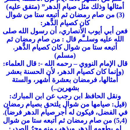
أمثالها وذلك مثل صيام الدهر” (متفق عليه)
(3) من صام رمضان ثم أتبعه ستا من شوال
كان كصيام الدًّهر:
فعن أبي أيوب الأنصاري، أن رسول الله صلى
الله عليه وسلــَّم قال : من صام رمضان ثم
أتبعه ستا من شوال كان كصيام الدًّهر.
(مسلم)
قال الإمام النووي – رحمه الله -: قال العلماء:
(وإنما كان كصيام الدهر، لأن الحسنة بعشر
أمثالها، فرمضان بعشرة أشهر، والستة
بشهرين..)
ونقل الحافظ ابن رجب عن ابن المبارك:
(قيل: صيامها من شوال يلتحق بصيام رمضان
في الفضل، فيكون له أجر صيام الدهر فرضاً).
(5,4) من صام رمضان ثم أتبعه ستا من شوال
لم يطعمه الدهر ويذهب منه وحرُ الصدر: