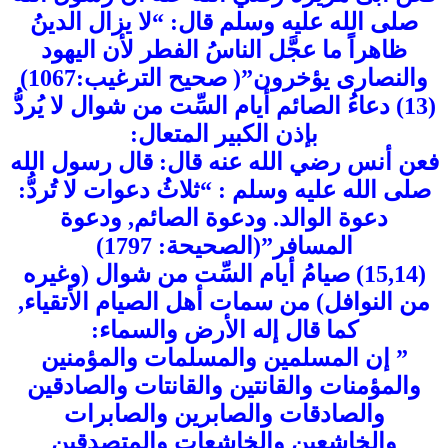
صلى الله عليه وسلم قال: “لا يزال الدينُ
ظاهراً ما عجَّل الناسُ الفطر لأن اليهود
والنصارى يؤخرون”( صحيح الترغيب:1067)
(13) دعاءُ الصائم أيام السِّت من شوال لا يُردُّ
بإذن الكبير المتعال:
فعن أنس رضي الله عنه قال: قال رسول الله
صلى الله عليه وسلم : “ثلاثُ دعوات لا تُردُّ:
دعوة الوالد. ودعوة الصائم, ودعوة
المسافر”(الصحيحة: 1797)
(15,14) صيامُ أيام السِّت من شوال (وغيره
من النوافل) من سمات أهل الصيام الأتقياء,
كما قال إله الأرض والسماء:
” إن المسلمين والمسلمات والمؤمنين
والمؤمنات والقانتين والقانتات والصادقين
والصادقات والصابرين والصابرات
والخاشعين والخاشعات والمتصدقين