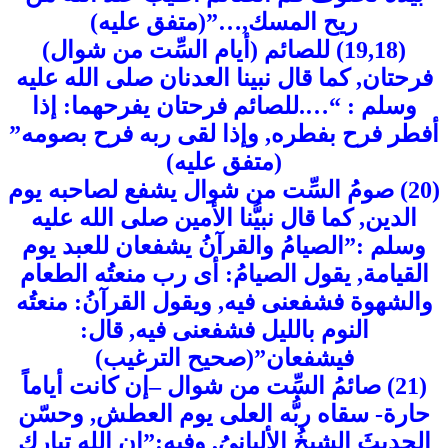
ريح المسك,…”(متفق عليه)
(19,18) للصائم (أيام السِّت من شوال)
فرحتان, كما قال نبينا العدنان صلى الله عليه
وسلم : “….للصائم فرحتان يفرحهما: إذا
أفطر فرح بفطره, وإذا لقى ربه فرح بصومه”
(متفق عليه)
(20) صومُ السِّت من شوال يشفع لصاحبه يوم
الدين, كما قال نبيُّنا الأمين صلى الله عليه
وسلم :”الصيامُ والقرآنُ يشفعان للعبد يوم
القيامة, يقول الصيامُ: أى رب منعتُه الطعام
والشهوة فشفعنى فيه, ويقول القرآنُ: منعتُه
النوم بالليل فشفعنى فيه, قال:
فيشفعان”(صحيح الترغيب)
(21) صائمُ السِّت من شوال –إن كانت أياماً
حارة- سقاه ربُّه العلى يوم العطش, وحسّن
الحديثَ الشيخُ الألبانىُ, وفيه:”إن الله تبارك