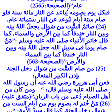
عام”(الصحيحة:2565)
فبكل يوم يصومه يُباعد عن النار مائة سنة فلو
صام ستة أيام لبُوعد عن النار ستمائة عام.
(24) صائمُ السِّت من شوال يجعلُ اللهُ بينه
وبين النار خندقاً كما بين الأرض والسماء, كما
قال خاتم الأنبياء صلى الله عليه وسلم :”مَنْ
صام يوماً فى سبيل الله جعل اللهُ بينه وبين
النار خندقاً كما بين السماء
والأرض”(الصحيحة:563)
(25) من صام السِّت من شوال دخل الجنة
بإذن الكبير المتعال:
فعن أبى هريرة رضي الله عنه أن رسول الله
صلى الله عليه وسلم قال: “…ومن كان من
أهل الصيام دُعى من باب الريان”(متفق عليه)
(26) مَنْ خُتم له بصوم يوم من أيام الست من
شوال دخل الجنة, كما قال سيدُ الأمة: “…