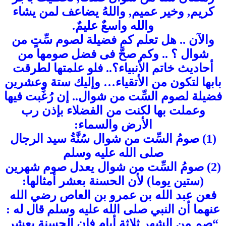
كريم, وخير عميم, واللهُ يضاعف لمن يشاء
والله واسعٌ عليمٌ.
والآن .. هل تعلم كم فضيلة لصوم سِّتٍ من
شوال ؟ .. وكم صحَّ فى فضل صومها من
أحاديث خاتم الأنبياء؟.. فلو علمتها لطرقت
بابها لتكون من الأتقياء… وإليك ستة وعشرين
فضيلة لصوم السِّت من شوال.. إن رُغِّبت فيها
وعملت بها لكنت من الفضلاء بإذن رب
الأرض والسماء:
(1) صومُ السِّت من شوال سُنَّةُ سيد الرجال
صلى الله عليه وسلم
(2) صومُ السِّت من شوال يعدل صوم شهرين
(ستين يوما) لأن الحسنة بعشر أمثالها:
فعن عبد الله بن عمرو بن العاص رضي الله
عنهما أن النبي صلى الله عليه وسلم قال له :
“صم من الشهر ثلاثة أيام فإن الحسنة بعشر