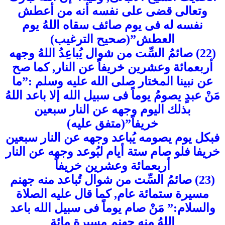
وتعالى قضى على نفسه أنه من أعطش
نفسه له فى يوم صائف سقاه اللهُ يوم
العطش”(صحيح الترغيب)
(22) صائمُ السِّت من شوال يُباعِدُ اللهُ وجهه
أربعمائة وعشرين خريفاًُ عن النار, كما صح
عن نبينا المختار صلى الله عليه وسلم :”ما
مَنْ عبدٍ يصومُ يوماً فى سبيل الله إلا باعد اللهُ
بذلك اليوم وجهه عن النار سبعين
خريفاً”(متفق عليه)
فبكل يوم يصومه يُباعد وجهه عن النار سبعين
خريفا فلو صام ستة أيام لبُوعد وجهه عن النار
أربعمائة وعشرين خريفاً
(23) صائمُ السِّت من شوال تُباعد منه جهنم
مسيرة ستمائة عام, كما قال عليه الصلاة
والسلام:” مَنْ صام يوماً فى سبيل الله باعد
اللهُ منه جهنم مسيرة مائة