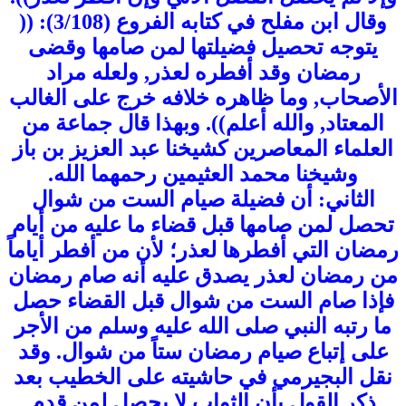
وقال ابن مفلح في كتابه الفروع (3/108): ((
يتوجه تحصيل فضيلتها لمن صامها وقضى
رمضان وقد أفطره لعذر, ولعله مراد
الأصحاب, وما ظاهره خلافه خرج على الغالب
المعتاد, والله أعلم)). وبهذا قال جماعة من
العلماء المعاصرين كشيخنا عبد العزيز بن باز
وشيخنا محمد العثيمين رحمهما الله.
الثاني: أن فضيلة صيام الست من شوال
تحصل لمن صامها قبل قضاء ما عليه من أيام
رمضان التي أفطرها لعذر؛ لأن من أفطر أياماً
من رمضان لعذر يصدق عليه أنه صام رمضان
فإذا صام الست من شوال قبل القضاء حصل
ما رتبه النبي صلى الله عليه وسلم من الأجر
على إتباع صيام رمضان ستاً من شوال. وقد
نقل البجيرمي في حاشيته على الخطيب بعد
ذكر القول بأن الثواب لا يحصل لمن قدم