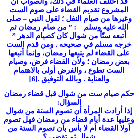
قد اختلف العلماء في ذلك، والصواب أن
المشروع تقديم القضاء على صوم الست
وغيرها من صيام النفل ؛ لقول النبي – صلى
الله عليه وسلم – : ” من صام رمضان ثم
أتبعه ستّاً من شوال كان كصيام الدهر ”
خرجه مسلم في صحيحه . ومن قدم الست
على القضاء لم يتبعها رمضان، وإنما أتبعها
بعض رمضان ؛ ولأن القضاء فرض، وصيام
الست تطوع ، والفرض أولى بالاهتمام
والعناية . وبالله التوفيق .[6]
حكم صيام ست من شوال قبل قضاء رمضان
السؤال:
إذا أرادت المرأة أن تصوم الستة من شوال
وعليها عدة أيام قضاء من رمضان فهل تصوم
أولا القضاء أم لا بأس بأن تصوم الستة من
شوال ثم تقضي ؟