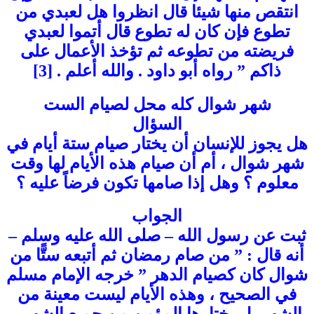
انتقص منها شيئا قال انظروا هل لعبدي من
تطوع فإن كان له تطوع قال أتموا لعبدي
فريضته من تطوعه ثم تؤخذ الأعمال على
ذاكم ” رواه أبو داود . والله أعلم . [3]
شهر شوال كله محل لصيام الست
السؤال
هل يجوز للإنسان أن يختار صيام ستة أيام في
شهر شوال ، أم أن صيام هذه الأيام لها وقت
معلوم ؟ وهل إذا صامها تكون فرضاً عليه ؟
الجواب
ثبت عن رسول الله – صلى الله عليه وسلم –
أنه قال : ” من صام رمضان ثم أتبعه ستًّا من
شوال كان كصيام الدهر ” خرجه الإمام مسلم
في الصحيح ، وهذه الأيام ليست معينة من