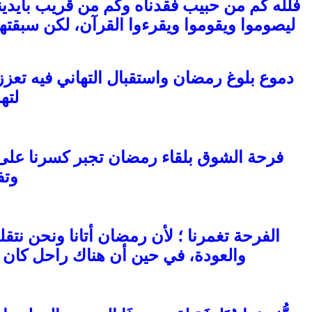
فلله كم من حبيب فقدناه وكم من قريب بأيدين
ليصوموا ويقوموا ويقرءوا القرآن، لكن سبقته
دموع بلوغ رمضان واستقبال التهاني فيه تعز
لته
فرحة الشوق بلقاء رمضان تجبر كسرنا على ت
وتف
الفرحة تغمرنا ؛ لأن رمضان أتانا ونحن نتق
والعودة، في حين أن هناك راحل كان ي