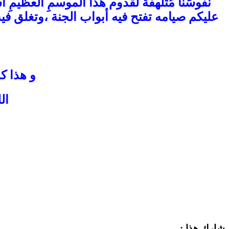
نُّفوسَنا مُتَلهفَة لقدوم هذَا الموسمِ العظي
عليكم صيامه تفتح فيه أبواب الجنة ،وتغلق في
و هذا ك
ال
شارك هذا :