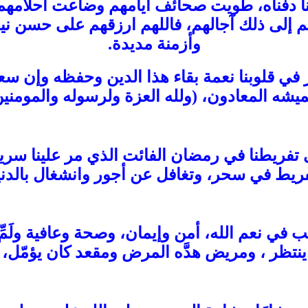
ا دفناه، طويت صحائف أيامهم وضاعت أحلامهم و
م إلى ذلك آجالهم، فاللهم ارزقهم على حسن نيات
وأزمنة مديدة.
ز في قلوبنا نعمة بقاء هذا الدين وحفظه وإن س
ميشه المعادون، (ولله العزة ولرسوله والمومنين
فريطنا في رمضان الفائت الذي مر علينا سريعًا
ريط في سحر، وتغافل عن أجور وانشغال بالدنيا
لب في نعم الله، أمن وإيمان، وصحة وعافية ولَمّ
نتظر ، ومريض هدَّه المرض ومقعد كان يؤمّل،