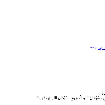
َالَ :
َنِ ، سُبْحَانَ اللهِ الْعَظِيمِ ، سُبْحَانَ اللهِ وَبِحَمْدِهِ ”