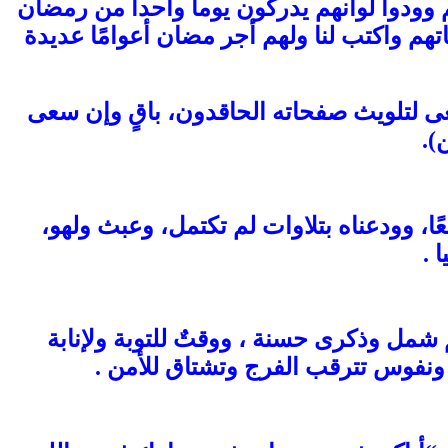
ودوا لوأنهم يدركون يوماً واحداً من رمضان
هم واكتب لنا ولهم أجر مضان أعوامًا عديدة
عى لتلويث صفحاته الحاقدون، باقٍ وإن سعى
).
، وودعناه بتلاوات لم تكتمل، وعبث ولهو،
 .
ِ شمل وذكرى حسنة ، ووقتٌ للتوبة ولإنابة
 ونفوس تترقب الفرج وتشتاق للأمن .