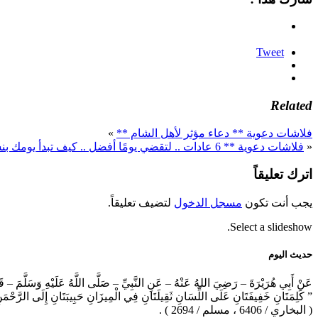
Tweet
Related
فلاشات دعوية ** دعاء مؤثر لأهل الشام **
»
«
فلاشات دعوية ** 6 عادات .. لتقضي يومًا أفضل .. كيف تبدأ يومك بنشاط ؟ **
اترك تعليقاً
يجب أنت تكون
مسجل الدخول
لتضيف تعليقاً.
Select a slideshow.
حديث اليوم
عَنْ أَبِي هُرَيْرَةَ – رَضِيَ اللهُ عَنْهُ – عَنِ النَّبِيِّ – صَلَّى اللَّهُ عَلَيْهِ وَسَلَّمَ – ق
” كَلِمَتَانِ خَفِيفَتَانِ عَلَى اللِّسَانِ ثَقِيلَتَانِ فِي الْمِيزَانِ حَبِيبَتَانِ إِلَى الرَّحْم
( البخاري / 6406 ، مسلم / 2694 ) .