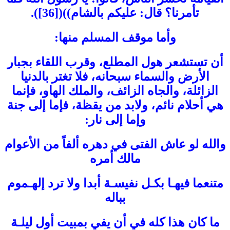
تأمرنا؟ قال: عليكم بالشام))([36]).
وأما موقف المسلم منها:
أن تستشعر هول المطلع، وقرب اللقاء بجبار
الأرض والسماء سبحانه، فلا تغتر بالدنيا
الزائلة، والجاه الزائف، والملك الهاو، فإنما
هي أحلام نائم، ولابد من يقظة، فإما إلى جنة
وإما إلى نار:
والله لو عاش الفتى في دهره ألفاً من الأعوام
مالك أمره
متنعما فيهـا بكـل نفيسـة أبدا ولا ترد إلهـموم
بباله
ما كان هذا كله في أن يفي بمبيت أول ليلـة