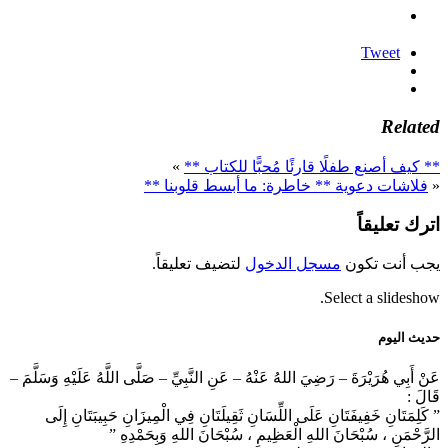
Tweet
Related
** كيف أصنع طفلًا قارئًا مُحبًّا للكتاب **
»
«
فلاشات دعوية ** خاطرة: ما أبسط قلوبنا **
اترك تعليقاً
يجب أنت تكون
مسجل الدخول
لتضيف تعليقاً.
Select a slideshow.
حديث اليوم
عَنْ أَبِي هُرَيْرَةَ – رَضِيَ اللهُ عَنْهُ – عَنِ النَّبِيِّ – صَلَّى اللَّهُ عَلَيْهِ وَسَلَّمَ –
قَالَ :
” كَلِمَتَانِ خَفِيفَتَانِ عَلَى اللِّسَانِ ثَقِيلَتَانِ فِي الْمِيزَانِ حَبِيبَتَانِ إِلَى
الرَّحْمَنِ ، سُبْحَانَ اللهِ الْعَظِيمِ ، سُبْحَانَ اللهِ وَبِحَمْدِهِ ”