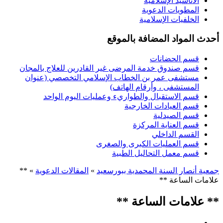
الأناشيد الإسلامية
المطويات الدعوية
الخلفيات الإسلامية
أحدث المواد المضافة بالموقع
قسم الحضانات
قسم صندوق خدمة المرضى غير القادرين للعلاج بالمجان
مستشفى عمر بن الخطاب الإسلامي التخصصي (عنوان
المستشفى ، وأرقام الهاتف)
قسم الاستقبال والطواريء وعمليات اليوم الواحد
قسم العيادات الخارجية
قسم الصيدلية
قسم العناية المركزة
القسم الداخلي
قسم العمليات الكبرى والصغرى
قسم معمل التحاليل الطبية
جمعية أنصار السنة المحمدية ببورسعيد
»
المقالات الدعوية
» **
علامات الساعة **
** علامات الساعة **