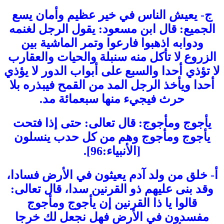
ج- يعيش الناس في خير عظيم وأمان يسع
الجميع: قال ابن مسعود: يقول الرجل لغنمه
ودوابه اذهبوا فارعوا وتمر الماشية بين
الزروع لا تأكل منه سنبلة والحيات والعقارب
لا تؤذي أحدا والسبع على أبواب الدور لا يؤذي
أحدا ويأخذ الرجل المد من القمح فيبذره بلا
حرث فيجيء منها سبعمائة مد.
يأجوج ومأجوج: قال تعالى: حتى إذا فتحت
يأجوج ومأجوج وهم من كل حدب ينسلون
[الأنبياء:96].
أ- خلق من ولد آدم يعيثون في الأرض فسادا،
وقد بنى عليهم ذو القرنين سدا، قال تعالى:
قالوا يا ذا القرنين إن يأجوج ومأجوج
مفسدون في الأرض فهل نجعل لك خرجا