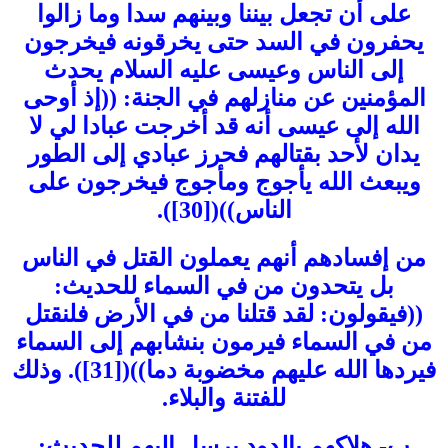
على أن تجعل بيننا وبينهم سدا وما زالوا
يحفرون في السد حتى يخرقونه فيخرجون
إلى الناس وعيسى عليه السلام يحدث
المؤمنين عن منازلهم في الجنة: ((إذ أوحى
الله إلى عيسى أنه قد أخرجت عبادا لي لا
يدان لأحد بقتالهم فحرز عبادي إلى الطور
ويبعث الله يأجوج ومأجوج فيخرجون على
الناس))([30]).
من إفسادهم أنهم يعملون القتل في الناس
بل يتحدون من في السماء للحديث:
((فيقولون: لقد قتلنا من في الأرض فلنقتل
من في السماء فيرمون بنشابهم إلى السماء
فيردها الله عليهم مخضوبة دما))([31]). وذلك
للفتنة والبلاء.
ب- هلاكهم بالدود يرسل إليهم للحديث: