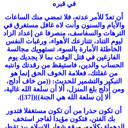
في قبره
أن تعدّ للأمر عدته، فلا تمضي منك الساعات
والأيام والسنون وأنت لاه غافل مستغرق في
الترهات والسفاسف، منصرفا عن إعداد الزاد
ليوم التناد، تتنازعك الأهواء، ورغبات النفس
الخاطئة الأمارة بالسوء، تستهويك مجالسة
الفارغين في قتل الوقت بما لا يجديك يوم
الحساب والدين، فاستيقظ من رقدتك وانتبه
من غفلتك، فعلامة الخوف الحق إنما هو
التبكير والتشمير للحديث: ((من خاف أدلج،
ومن أدلج بلغ المنزل، ألا أن سلعة الله غالية،
ألا إن سلعة الله هي الجنة))([37]).
أن تكون حذرا من أن تكون مستغفلا فتدور
بك الفتن، فتكون مؤيدا لفاجر استخف
الدهماء بكلامه، ورفع شعار الإسلام بيد تقطر