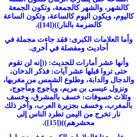
كالشهر، والشهر كالجمعة، وتكون الجمعة
كاليوم، ويكون اليوم كالساعة، وتكون الساعة
كالضرمة بالنار))([14]).
وأما العلامات الكبرى: فقد جاءت مجملة في
أحاديث ومفصلة في أخرى.
وأنها عشر أمارات للحديث: ((إنه لن تقوم
حتى تروا قبلها عشر آيات: فذكر الدخان،
والدجال والدابة، وطلوع الشمس من مغربها،
ونزول عيسى بن مريم، ويأجوج ومأجوج،
وثلاث خسوفات: خسف بالمشرق، وخسف
بالمغرب، وخسف بجزيرة العرب، وآخر ذلك
نار تخرج من اليمن تطرد الناس إلى
محشرهم))([15]).