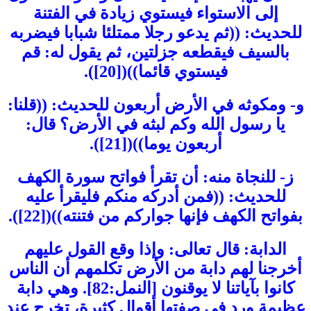
إلى الاستواء فيستوي زيادة في الفتنة
للحديث: ((ثم يدعو رجلا ممتلئا شبابا فيضربه
بالسيف فيقطعه جزلتين، ثم يقول له: قم
فيستوي قائما))([20]).
و- ومكوثه في الأرض أربعون للحديث: ((قلنا:
يا رسول الله وكم لبثه في الأرض؟ قال:
أربعون يوما))([21]).
ز- للنجاة منه: أن تقرأ فواتح سورة الكهف
للحديث: ((فمن أدركه منكم فليقرأ عليه
بفواتح الكهف فإنها جواركم من فتنته))([22]).
الدابة: قال تعالى: وإذا وقع القول عليهم
أخرجنا لهم دابة من الأرض تكلمهم أن الناس
كانوا بآياتنا لا يوقنون [النمل:82]. وهي دابة
عظيمة ورد في صفتها أقوال كثيرة، تخرج عند