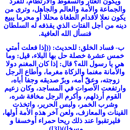
ويكون العثار والسقوط والارتطام، للفرد
والجماعة والأمة والعالم والجاهل، وترى من
يكون نعلا لأقدام الطغاة محللا أو محرما يبيع
دينه من أجل الفتات الذي يقذفه له السلطان
فنسأل الله العافية.
ب- فساد الخلق: للحديث: ((إذا فعلت أمتي
خمس عشرة خصلة حل بها البلاء، قيل: وما
هي يا رسول الله؟ قال: إذا كان المغنم دولا
والأمانة مغنما والزكاة مغرما، وأطاع الرجل
زوجته، وعقّ أمه، وبرّ صديقه وجفا أباه،
وارتفعت الأصوات في المساجد، وكان زعيم
القوم أرذلهم، وأكرم الرجل مخافة شره،
وشرب الخمر، ولبس الحرير، واتخذت
القينات والمعازف، ولعن آخر هذه الأمة أولها،
فليرتقبوا عند ذلك ريحا حمراء أوخسفا و
مسخا))([3]).