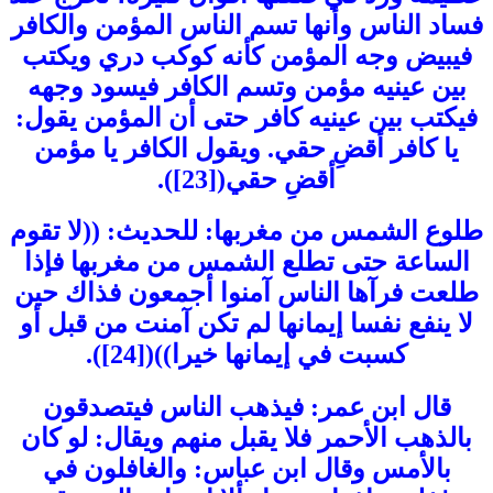
فساد الناس وأنها تسم الناس المؤمن والكافر
فيبيض وجه المؤمن كأنه كوكب دري ويكتب
بين عينيه مؤمن وتسم الكافر فيسود وجهه
فيكتب بين عينيه كافر حتى أن المؤمن يقول:
يا كافر أقضِ حقي. ويقول الكافر يا مؤمن
أقضِ حقي([23]).
طلوع الشمس من مغربها: للحديث: ((لا تقوم
الساعة حتى تطلع الشمس من مغربها فإذا
طلعت فرآها الناس آمنوا أجمعون فذاك حين
لا ينفع نفسا إيمانها لم تكن آمنت من قبل أو
كسبت في إيمانها خيرا))([24]).
قال ابن عمر: فيذهب الناس فيتصدقون
بالذهب الأحمر فلا يقبل منهم ويقال: لو كان
بالأمس وقال ابن عباس: والغافلون في