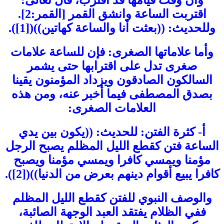
وأن وقت قيامها قد اقترب، قال تعالى:
اقتربت الساعة وانشق القمر [القمر:2].
وللحديث: ((بعثت أنا والساعة كهاتين))([1]).
وأما علاماتها الصغرى: فإن للساعة علامات
صغرى تدل على اقترابها حتى يشمر
السالكون الصادقون ويزداد المؤمنون يقينا
بصدق المصطفى فيما أخبر عنه، ومن هذه
العلامات الصغرى:
أ- كثرة الفتن: للحديث: ((يكون بين يدي
الساعة فتن كقطع الليل المظلم يصبح الرجل
مؤمنا ويمسي كافرا ويمسي مؤمنا ويصبح
كافرا يبيع أقوام دينهم بعرض من الدنيا))([2]).
والوصف النبوي للفتن كقطع الليل المظلم
ففي الظلام يفتقد العبد الوجهة الصائبة،