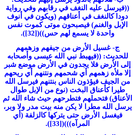
((فيرسل عليه النغف في رقابهم وفي رواية
دودا كالنغف في أعناقهم (ويكون في أنوف
الإبل والغنم) فيصبحون موتى كموت نفس
واحدة لا يسمع لهم حس))([32]).
ج- غسيل الأرض من جيفهم وزهمهم
للحديث: ((فيهبط نبي الله عيسى وأصحابه
إلى الأرض فلا يجدون في الأرض موضع شبر
إلا ملأه زهمهم أي شحمهم ونتنهم أي ريحهم
من الجيف فيؤذون الناس بنتنهم فيرسل الله
طيرا كأعناق البخت (نوع من الإبل طوال
الأعناق) فتحملهم فتطرحهم حيث شاء الله ثم
يرسل الله مطرا لا يكن منه بيت مدر ولا وبر،
فيغسل الأرض حتى يتركها كالزلفة (أي
المرآه)))([33]).