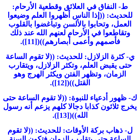
ط- النفاق في العلائق وقطعية الأرحام:
للحديث: ((إذا الناس أظهروا العلم وضيعوا
العمل، وتحابوا بالألسن وتباغضوا بالقلوب
وتقاطعوا في الأرحام لعنهم الله عند ذلك
فأصمهم وأعمى أبصارهم))([11]).
ي- كثرة الزلازل: للحديث: ((لا تقوم الساعة
حتى يقبض العلم، وتكثر الزلازل، ويتقارب
الزمان، وتظهر الفتن ويكثر الهرج وهو
القتل))([12]).
ك- ظهور أدعياء للنبوة: ((لا تقوم الساعة حتى
يخرج ثلاثون كذابا دجالا كلهم يزعم أنه رسول
الله))([13]).
ل- ذهاب بركة الأوقات: للحديث: ((لا تقوم
الساعة حتى يتقارب الزمان فتكون السنة