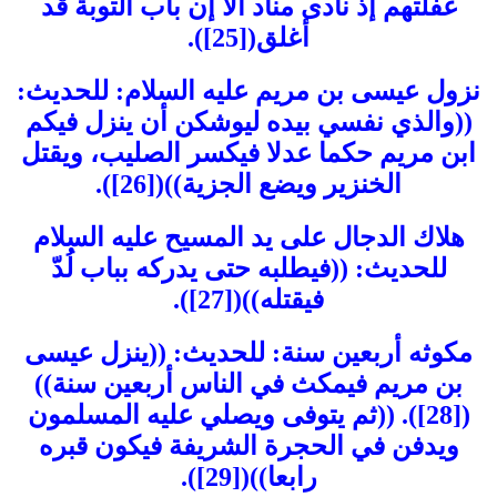
غفلتهم إذ نادى مناد ألا إن باب التوبة قد
أغلق([25]).
نزول عيسى بن مريم عليه السلام: للحديث:
((والذي نفسي بيده ليوشكن أن ينزل فيكم
ابن مريم حكما عدلا فيكسر الصليب، ويقتل
الخنزير ويضع الجزية))([26]).
هلاك الدجال على يد المسيح عليه السلام
للحديث: ((فيطلبه حتى يدركه بباب لُدّ
فيقتله))([27]).
مكوثه أربعين سنة: للحديث: ((ينزل عيسى
بن مريم فيمكث في الناس أربعين سنة))
([28]). ((ثم يتوفى ويصلي عليه المسلمون
ويدفن في الحجرة الشريفة فيكون قبره
رابعا))([29]).