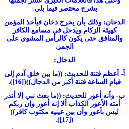
وعلى هذا فالعلامات الكبرى عشر نجملها
بشرح مختصر فيما يلي:
الدخان: وذلك بأن يخرج دخان فيأخذ المؤمن
كهيئة الزكام ويدخل في مسامع الكافر
والمنافق حتى يكون كالرأس المشوي على
الجمر.
الدجال:
أ- أعظم فتنة للحديث: ((ما بين خلق آدم إلى
قيام الساعة فتنة أكبر من الدجال))([16]).
ب- وأنه أعور للحديث: ((ما بعث نبي إلا أنذر
أمته الأعور الكذاب ألا إنه أعور وإن ربكم
ليس بأعور وأن بين عينيه مكتوب كافر))
([17]).