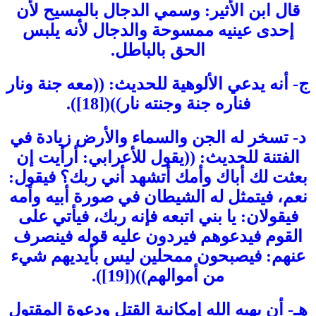
قال ابن الأثير: وسمي الدجال بالمسيح لأن
إحدى عينيه ممسوحة والدجال لأنه يلبس
الحق بالباطل.
ج- أنه يدعي الألوهية للحديث: ((معه جنة ونار
فناره جنة وجنته نار))([18]).
د- تسخر له الجن والسماء والأرض زيادة في
الفتنة للحديث: ((يقول للأعرابي: أرأيت إن
بعثت لك أباك وأمك أتشهد أني ربك؟ فيقول:
نعم، فيتمثل له الشيطان في صورة أبيه وأمه
فيقولان: يا بني اتبعه فإنه ربك، فيأتي على
القوم فيدعوهم فيردون عليه قوله فينصرف
عنهم: فيصبحون ممحلين ليس بأيديهم شيء
من أموالهم))([19]).
هـ- أن يهبه الله إمكانية القتل ودعوة المقتول