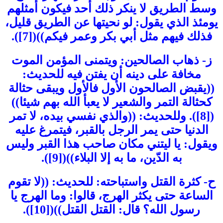
وسط الطريق لا ينكر ذلك أحد فيكون أمثلهم
يومئذ الذي يقول: لو نحيتها عن الطريق قليل،
فذلك فيهم مثل أبي بكر وعمر فيكم))([7]).
ز- ذهاب الصالحين: ويتمنى المؤمن الموت
مخافة على دينه أن يفتن فيه للحديث:
((يقبض الصالحون الأول فالأول ويبقى حثالة
كحثالة التمر والشعير لا يعبأ الله بهم شيئا))
([8]). وللحديث: ((والذي نفسي بيده، لا تمر
الدنيا حتى يمر الرجل بالقبر، فيتمرغ عليه
ويقول: يا ليتني مكان صاحب هذا القبر وليس
به الدّين، ما به إلا البلاء))([9]).
ح- كثرة القتل واستباحته: للحديث: ((لا تقوم
الساعة حتى يكثر الهرج، قالوا: وما الهرج يا
رسول الله؟ قال: القتل القتل))([10]).