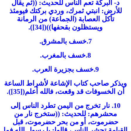
د- البركة تعم الناس للحديث: ((ثم يقال
للأرض: انبتي ثمرك، وردي بركتك فيومئذ
تأكل العصابة (الجماعة) من الرمانة
ويستظلون بقحفها))([34]).
7.خسف بالمشرق.
8.خسف بالمغرب.
9.خسف بجزيرة العرب.
ويذكر صاحب كتاب الإشاعة لأشراط الساعة
أن الخسوفات قد وقعت، فالله أعلم([35]).
10. نار تخرج من اليمن تطرد الناس إلى
محشرهم: للحديث: ((ستخرج نار من
حضرموت، أو من بحر حضرموت، قبل
القيامة تحشر الناس، قالوا: يا رسول الله فما