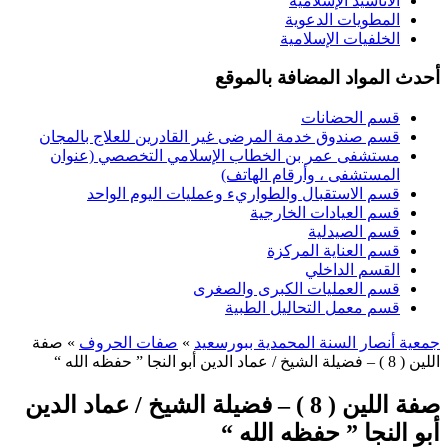
الأناشيد الإسلامية
المطويات الدعوية
الخلفيات الإسلامية
أحدث المواد المضافة بالموقع
قسم الحضانات
قسم صندوق خدمة المرضى غير القادرين للعلاج بالمجان
مستشفى عمر بن الخطاب الإسلامي التخصصي (عنوان
المستشفى ، وأرقام الهاتف)
قسم الاستقبال والطواريء وعمليات اليوم الواحد
قسم العيادات الخارجية
قسم الصيدلية
قسم العناية المركزة
القسم الداخلي
قسم العمليات الكبرى والصغرى
قسم معمل التحاليل الطبية
جمعية أنصار السنة المحمدية ببورسعيد
»
صفات الحروف
» صفة
اللين ( 8 ) – فضيلة الشيخ / عماد الدين أبو النجا ” حفظه الله “
صفة اللين ( 8 ) – فضيلة الشيخ / عماد الدين
أبو النجا ” حفظه الله “