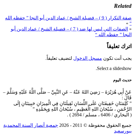
Related
صفة التكرار ( 9 ) – فضيلة الشيخ / عماد الدين أبو النجا ” حفظه الله
»
“
«
الصفات التي ليس لها ضد ( 7 ) – فضيلة الشيخ / عماد الدين أبو
النجا ” حفظه الله “
اترك تعليقاً
يجب أنت تكون
مسجل الدخول
لتضيف تعليقاً.
Select a slideshow.
حديث اليوم
عَنْ أَبِي هُرَيْرَةَ – رَضِيَ اللهُ عَنْهُ – عَنِ النَّبِيِّ – صَلَّى اللَّهُ عَلَيْهِ وَسَلَّمَ –
قَالَ :
” كَلِمَتَانِ خَفِيفَتَانِ عَلَى اللِّسَانِ ثَقِيلَتَانِ فِي الْمِيزَانِ حَبِيبَتَانِ إِلَى
الرَّحْمَنِ ، سُبْحَانَ اللهِ الْعَظِيمِ ، سُبْحَانَ اللهِ وَبِحَمْدِهِ ”
( البخاري / 6406 ، مسلم / 2694 ) .
جميع الحقوق محفوظة © 2011 ‐ 2026
جمعية أنصار السنة المحمدية
ببورسعيد