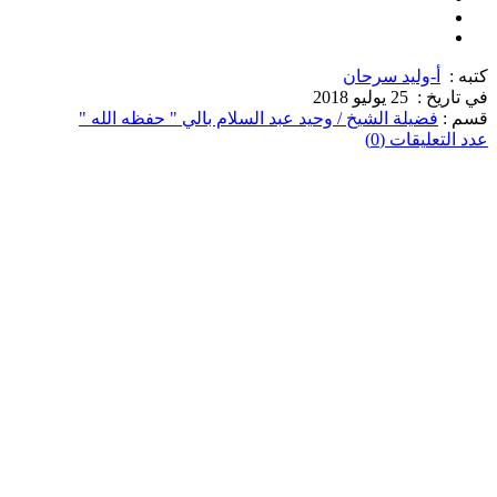
كتبه :
أ-وليد سرحان
في تاريخ :
25 يوليو 2018
قسم :
فضيلة الشيخ / وحيد عبد السلام بالي " حفظه الله "
عدد التعليقات (0)