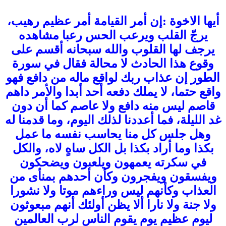
أيها الاخوة :إن أمر القيامة أمر عظيم رهيب،
يرجّ القلب ويرعب الحس رعبا مشاهده
يرجف لها القلوب والله سبحانه أقسم على
وقوع هذا الحادث لا محالة فقال في سورة
الطور إن عذاب ربك لواقع ماله من دافع فهو
واقع حتما، لا يملك دفعه أحد أبدا والأمر داهم
قاصم ليس منه دافع ولا عاصم كما أن دون
غد الليلة، فما أعددنا لذلك اليوم، وما قدمنا له
وهل جلس كل منا يحاسب نفسه ما عمل
بكذا وما أراد بكذا بل الكل ساهٍ لاه، والكل
في سكرته يعمهون ويلعبون ويضحكون
ويفسقون ويفجرون وكأن أحدهم بمنأى من
العذاب وكأنهم ليس وراءهم موتا ولا نشورا
ولا جنة ولا نارا ألا يظن أولئك أنهم مبعوثون
ليوم عظيم يوم يقوم الناس لرب العالمين