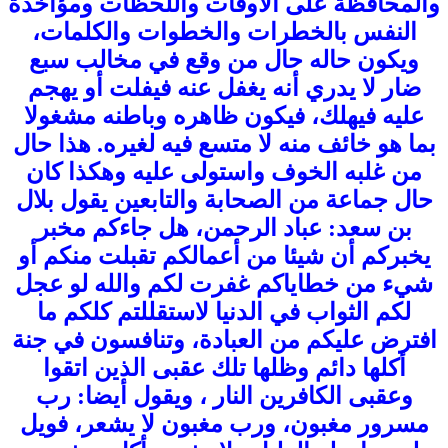
والمحافظة على الأوقات واللحظات ومؤاخذة
النفس بالخطرات والخطوات والكلمات،
ويكون حاله حال من وقع في مخالب سبع
ضار لا يدري أنه يغفل عنه فيفلت أو يهجم
عليه فيهلك، فيكون ظاهره وباطنه مشغولا
بما هو خائف منه لا متسع فيه لغيره. هذا حال
من غلبه الخوف واستولى عليه وهكذا كان
حال جماعة من الصحابة والتابعين يقول بلال
بن سعد: عباد الرحمن، هل جاءكم مخبر
يخبركم أن شيئا من أعمالكم تقبلت منكم أو
شيء من خطاياكم غفرت لكم والله لو عجل
لكم الثواب في الدنيا لاستقللتم كلكم ما
افترض عليكم من العبادة، وتنافسون في جنة
أكلها دائم وظلها تلك عقبى الذين اتقوا
وعقبى الكافرين النار ، ويقول أيضا: رب
مسرور مغبون، ورب مغبون لا يشعر، فويل