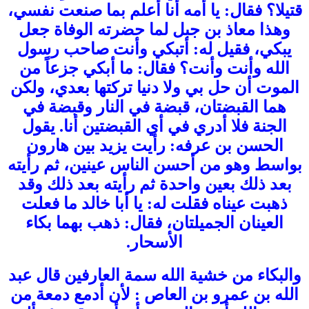
قتيلا؟ فقال: يا أمه أنا أعلم بما صنعت نفسي،
وهذا معاذ بن جبل لما حضرته الوفاة جعل
يبكي، فقيل له: أتبكي وأنت صاحب رسول
الله وأنت وأنت؟ فقال: ما أبكي جزعاً من
الموت أن حل بي ولا دنيا تركتها بعدي، ولكن
هما القبضتان، قبضة في النار وقبضة في
الجنة فلا أدري في أي القبضتين أنا. يقول
الحسن بن عرفه: رأيت يزيد بين هارون
بواسط وهو من أحسن الناس عينين، ثم رأيته
بعد ذلك بعين واحدة ثم رأيته بعد ذلك وقد
ذهبت عيناه فقلت له: يا أبا خالد ما فعلت
العينان الجميلتان، فقال: ذهب بهما بكاء
الأسحار.
والبكاء من خشية الله سمة العارفين قال عبد
الله بن عمرو بن العاص : لأن أدمع دمعة من