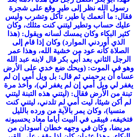
رسول الله نظر إلى طير وقع على شجرة
فقال: ما أنعمك يا طير، تأكل وتشرب وليس
عليك حساب وتطير ليتني كنت مثلك، وكان
كثير البكاء وكان يمسك لسانه ويقول: (هذا
الذي أوردني الموارد) وكان إذا قام إلى
الصلاة كأنه عود من خشية الله، وهذا عمر
الرجل الثاني بعد أبي بكر قال لابنه عبد الله
وهو في الموت: (ويحك ضع خدي على الأرض
عساه أن يرحمني ثم قال: بل ويل أمي إن لم
يغفر لي ويل أمي إن لم يغفر لي)، وأخذ مرة
تبنة من الأرض فقال: (ليتني هذه التبنة ليتني
لم أكن شيئا، ليت أمي لم تلدني، ليتني كنت
منسيا)، وكان يمر بالآية من ورده بالليل
فتخيفه، فيبقى في البيت أياما معاد يحسبونه
مريضا، وكان في وجهه خطان أسودان من
البكاء، وهذا عثمان كان إذا وقف على القبر