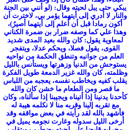
يبكي حتى يبل لحيته وقال: (لو أنني بين الجنة
والنار لا أدري إلى أيتهما يؤمر بي، لاخترت أن
أكون رمادا قبل أن أعلم إلى أيتهما أصيرُ)،
وهذا علي كما وصفه ضرار بن ضمرة الكناني
لمعاوية يقول: كان والله بعيد المدى شديد
القوى، يقول فصلا، ويحكم عدلا، ويتفجر
العلم من جوانبه وتنطق الحكمة من نواحيه
يستوحش من الدنيا وزهرتها ويستأنس بالليل
وظلمته، كان والله غزير الدمعة طويل الفكرة
يقلب كفيه ويخاطب نفسه، يعجبه من اللباس
ما قصر ومن الطعام ما خشن كان والله
كأحدنا يدنينا إذا أتيناه ويجيبنا إذا سألناه، وكان
مع تقربه إلينا وقربه منا لا نكلمه هيبة له
فأشهد بالله لقد رأيته في بعض مواقفه وقد
أرخى الليل سدوله وغارت نجومه يميل في
محرابه قابضا على لحيته يضطرب ويتقلب