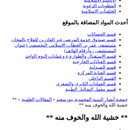
الأناشيد الإسلامية
المطويات الدعوية
الخلفيات الإسلامية
أحدث المواد المضافة بالموقع
قسم الحضانات
قسم صندوق خدمة المرضى غير القادرين للعلاج بالمجان
مستشفى عمر بن الخطاب الإسلامي التخصصي (عنوان
المستشفى ، وأرقام الهاتف)
قسم الاستقبال والطواريء وعمليات اليوم الواحد
قسم العيادات الخارجية
قسم الصيدلية
قسم العناية المركزة
القسم الداخلي
قسم العمليات الكبرى والصغرى
قسم معمل التحاليل الطبية
جمعية أنصار السنة المحمدية ببورسعيد
»
المقالات العلمية
» **
خشية الله والخوف منه **
** خشية الله والخوف منه **