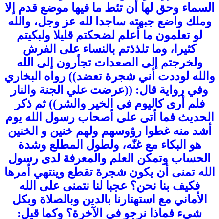
السماء وحق لها أن تئط ما فيها موضع قدم إلا
وملك واضع جبهته ساجدا لله عز وجل، والله
لو تعلمون ما أعلم لضحكتم قليلا ولبكيتم
كثيرا، وما تلذذتم بالنساء على الفرش
ولخرجتم إلى الصعدات تجأرون إلى الله
والله لوددت أني شجرة تعضد)) رواه البخاري
وفي رواية قال: ((عرضت علي الجنة والنار
فلم أرى كاليوم في الخير والشر)) ثم ذكر
الحديث فما أتى على أصحاب رسول الله يوم
أشد منه غطوا رؤوسهم ولهم خنين و الخنين
هو البكاء مع غنّه، ولطول المطلع وشدة
الحساب وتمكن العلم والمعرفة لدى رسول
الله تمنى أن يكون شجرة تقطع وينتهي أمرها
فكيف بنا نحن؟ عجبا لنا نتمنى على الله
الأماني مع استهتارنا بالدين وبالصلاة وبكل
شيء فماذا نرجو في الآخرة؟ وكما قيل: