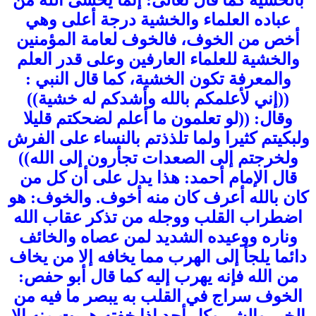
عباده العلماء والخشية درجة أعلى وهي
أخص من الخوف، فالخوف لعامة المؤمنين
والخشية للعلماء العارفين وعلى قدر العلم
والمعرفة تكون الخشية، كما قال النبي :
((إني لأعلمكم بالله وأشدكم له خشية))
وقال: ((لو تعلمون ما أعلم لضحكتم قليلا
ولبكيتم كثيرا ولما تلذذتم بالنساء على الفرش
ولخرجتم إلى الصعدات تجأرون إلى الله))
قال الإمام أحمد: هذا يدل على أن كل من
كان بالله أعرف كان منه أخوف. والخوف: هو
اضطراب القلب ووجله من تذكر عقاب الله
وناره ووعيده الشديد لمن عصاه والخائف
دائما يلجأ إلى الهرب مما يخافه إلا من يخاف
من الله فإنه يهرب إليه كما قال أبو حفص:
الخوف سراج في القلب به يبصر ما فيه من
الخير والشر وكل أحد إذا خفته هربت منه إلا