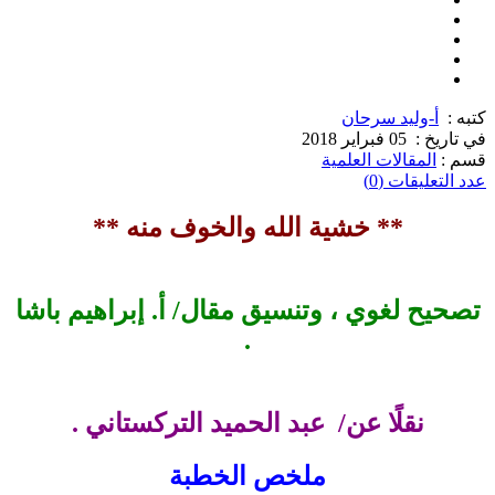
كتبه :
أ-وليد سرحان
في تاريخ :
05 فبراير 2018
قسم :
المقالات العلمية
عدد التعليقات (0)
** خشية الله والخوف منه **
تصحيح لغوي ، وتنسيق مقال/ أ. إبراهيم باشا
.
نقلًا عن/ عبد الحميد التركستاني .
ملخص الخطبة