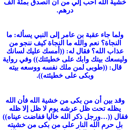
خشية الله أحب إلي من أن أتصدق بمئة ألف
درهم.
ولما جاء عقبة بن عامر إلى النبي يسأله: ما
النجاة؟ نعم والله ما النجاة كيف ننجو من
عذاب الله؟ فقال له: ((أمسك عليك لسانك
وليسعك بيتك وابك على خطيئتك)) وفي رواية
قال: ((طوبى لمن ملك نفسه ووسعه بيته
وبكى على خطيئته)).
وقد بين أن من بكى من خشية الله فأن الله
يظله تحت ظل عرشه يوم لا ظل إلا ظله
فقال ((…ورجل ذكر الله خاليا ففاضت عيناه))
بل حرم الله النار على من بكى من خشيته