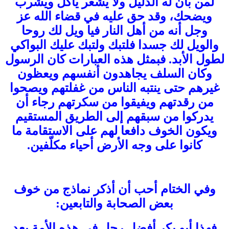
لمن بان له الدليل ولا يشعر يأكل ويشرب
ويضحك، وقد حق عليه في قضاء الله عز
وجل أنه من أهل النار فيا ويل لك روحا
والويل لك جسدا فلتبك ولتبك عليك البواكي
لطول الأبد. فبمثل هذه العبارات كان الرسول
وكان السلف يجاهدون أنفسهم ويعظون
غيرهم حتى ينتبه الناس من غفلتهم ويصحوا
من رقدتهم ويفيقوا من سكرتهم رجاء أن
يدركوا من سبقهم إلى الطريق المستقيم
ويكون الخوف دافعا لهم على الاستقامة ما
كانوا على وجه الأرض أحياء مكلّفين.
وفي الختام أحب أن أذكر نماذج من خوف
بعض الصحابة والتابعين:
فهذا أبو بكر أفضل رجل في هذه الأمة بعد