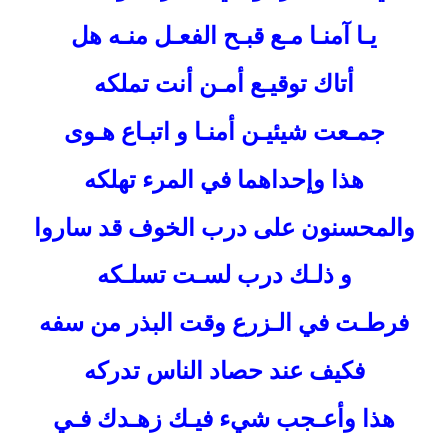
يـا آمنـا مـع قبـح الفعـل منـه هل
أتاك توقيـع أمـن أنت تملكه
جمـعت شيئيـن أمنـا و اتبـاع هـوى
هذا وإحداهما في المرء تهلكه
والمحسنون على درب الخوف قد ساروا
و ذلـك درب لسـت تسلـكه
فرطـت في الـزرع وقت البذر من سفه
فكيف عند حصاد الناس تدركه
هذا وأعـجب شيء فيـك زهـدك فـي