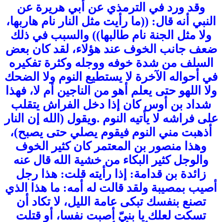
وقد ورد في الترمذي عن أبي هريرة عن
النبي أنه قال: ((ما رأيت مثل النار نام هاربها،
ولا مثل الجنة نام طالبها)) والسبب في ذلك
ضعف جانب الخوف عند هؤلاء، لقد كان بعض
السلف من شدة خوفه ووجله وكثرة تفكيره
في أحواله الآخرة لا يستطيع النوم ولا الضحك
ولا اللهو حتى يعلم أهو من الناجين أم لا، فهذا
شداد بن أوس كان إذا دخل الفراش يتقلب
على فراشه لا يأتيه النوم .
ويقول (الله إن النار
أذهبت مني النوم فيقوم يصلي حتى يصبح)،
وهذا منصور بن المعتمر كان كثير الخوف
والوجل كثير البكاء من خشية الله قال عنه
زائدة بن قدامة: إذا رأيته قلت: هذا رجل
أصيب بمصيبة ولقد قالت له أمه: ما هذا الذي
تصنع بنفسك تبكى عامة الليل، لا تكاد أن
تسكت لعلك يا بنيّ أصبت نفسا، أو قتلت