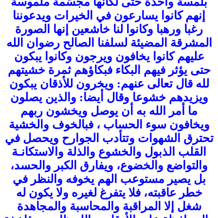
بلمسة واحدة حتى لكأنها مجسّمة ملموسة
إنهم كانوا يسارعون في الخيرات ويدعوننا
رغبا ورهبا وكانوا لنا خاشعين إنها الصورة
المشرقة المضيئة لسلفنا الصالح رضوان الله
عليهم كانوا يخافون ويرجون وكانوا يبكون
حتى يؤثر فيهم البكاء فبكاؤهم ثمرة خشيتهم
لله قال تعالى عنهم: ويخرون للأذقان يبكون
ويزيدهم خشوعا وقال أيضا: والذين يصلون
ما أمر الله به أن يوصل ويخشون ربهم
ويخافون سوء الحساب ، فبالخوف والخشية
تحترق الشهوات وتتأدب الجوارح ويحصل في
القلب الذبول والخشوع والذلة والاستكانـة
والتواضع والخضوع، ويفارق الكبر والحسد،
بل يصير مستوعب الهم يخوفه والنظر في
خطر عاقبته، فلا يتفرغ لغيره ولا يكون له
شغل إلا المراقبة والمحاسبة والمجاهدة