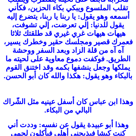
تقلب الملسوع ويبكي بكاء الحزين، فكأني
أسمعه وهو يقول: يا ربنا يا ربنا، يتضرع إليه
يقول للدنيا: إلي تعرضت، إلي تشوفت،
هيهات هيهات غري غيري قد طلقتك ثلاثا
فعمرك قصير ومجلسك حقير وخطرك يسير،
آه آه من قلة الزاد وبعد السفر ووحشة
الطريق. فوكفت دموع معاوية على لحيته ما
يملكها وجعل ينشفها بكمه وقد اختنق القوم
بالبكاء وهو يقول: هكذا والله كان أبو الحسن.
وهذا ابن عباس كان أسفل عينيه مثل الشّراك
البالي من البكاء.
وهذا أبو عبيدة يقول عن نفسه: وددت أني
كنت كبشا فيذبحني أهلي فيأكلون لحمي