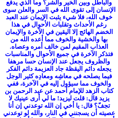
والباطل وبين الخير والشر؟ وما الذي يدفع
الإنسان إلى تقوى الله في السر والعلن سوى
خوف الله، فلا شيء يثبت الإيمان عند العبد
رغم الأحداث وتقلبات الأحوال في هذا
الخضم الهائج إلا اليقين في الآخرة والإيمان
بها والخشية والخوف مما أعده الله من
العذاب المقيم لمن خالف أمره وعصاه.
فتذكر الآخرة في جميع الأحوال والمناسبات
والظروف يجعل عند الإنسان حسا مرهفا
يجعله دائم اليقظة جاد العزيمة دائم الفكر
فيما يصلحه في معاشِه ومعادِه كثير الوجل
والخوف مما سيؤول إليه في الآخرة، ففي
كتاب الزهد للإمام أحمد عن عبد الرحمن بن
يزيد قال: قلت ليزيد! ما لي أرى عينيك لا
تجفّ؟ قال: يا أخي إن الله توعدني إن أنا
عصيته أن يسجنني في النار، والله لو توعدني