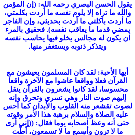
يقول الحسن البصري رحمه الله: (إن المؤمن
والله ما تراه إلا يلوم نفسه ما أردت بكلمتي،
ما أردت بأكلتي ما أردت بحديثي، وإن الفاجر
يمضي قدما ما يعاقب نفسه). فحقيق بالمرء
أن يكون له مجالس يخلو فيها يحاسب نفسه
ويتذكر ذنوبه ويستغفر منها.
أيها الأحبة: لقد كان المسلمون يعيشون مع
القرآن فعلا وواقعا عاشوا مع الآخرة واقعا
محسوسا، لقد كانوا يشعرون بالقرآن ينقل
إليهم صوت النار وهي تسري وتحرق وإنه
لصوت تقشعر منه القلوب والأبدان كما أحس
عليه الصلاة والسلام برهبة هذا الأمر وقوته
حتى أنه وعظ أصحابه يوما فقال: ((إني أرى
ما لا ترون وأسمع ما لا تسمعون، أطّت