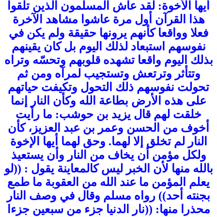
أيها الأخوة: لقد عاش المسلمون الذين تلقوا
هذا القرآن أول مرة عاشوا مشاهد الآخرة
فعلا وواقعا كأنهم يرونها حقيقة ولم يكن في
نفوسهم استبعاد لذلك اليوم بل كان يقينهم
بذلك اليوم واقعا تشهده قلوبهم وتحسّه وتراه
وتتأثر وترتعش وتستجيب لمرآه ومن ثم
تحولت نفوسهم ذلك التحول وتكيفت حياتهم
على هذه الأرض بطاعة الله وكأن النار إنما
خلقت لهم قال يزيد بن حوشب: ما رأيت
أخوف من الحسن وعمر بن عبد العزيز، كأن
النار لم تخلق إلا لهما. وحق لهما أيها الإخوة
ولكل مؤمن أن يخاف من النار وأن يستعيذ
بالله منها لأن الخبر ليس كالمعاينة يقول : ((لو
يعلم المؤمن ما عند الله من العقوبة ما طمع
بجنته أحد)) رواه مسلم وقال في وصف النار
محذرا منها: ((نار الدنيا جزء من سبعين جزءا