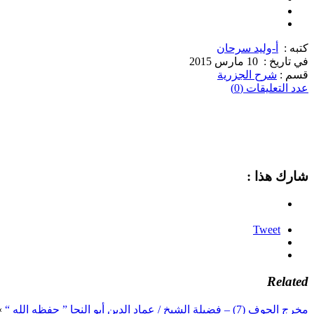
كتبه :
أ-وليد سرحان
في تاريخ :
10 مارس 2015
قسم :
شرح الجزرية
عدد التعليقات (0)
شارك هذا :
Tweet
Related
مخرج الجوف (7) – فضيلة الشيخ / عماد الدين أبو النجا ” حفظه الله “
»