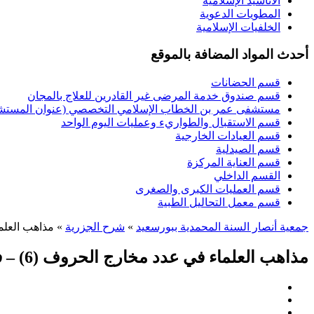
الأناشيد الإسلامية
المطويات الدعوية
الخلفيات الإسلامية
أحدث المواد المضافة بالموقع
قسم الحضانات
قسم صندوق خدمة المرضى غير القادرين للعلاج بالمجان
مستشفى عمر بن الخطاب الإسلامي التخصصي (عنوان المستشفى
قسم الاستقبال والطواريء وعمليات اليوم الواحد
قسم العيادات الخارجية
قسم الصيدلية
قسم العناية المركزة
القسم الداخلي
قسم العمليات الكبرى والصغرى
قسم معمل التحاليل الطبية
جمعية أنصار السنة المحمدية ببورسعيد
»
شرح الجزرية
» مذاهب العلماء في عدد مخارج ال
مذاهب العلماء في عدد مخارج الحروف (6) – فضيلة الشيخ / عماد الدين أبو النجا ” حفظه الله “