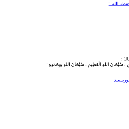
َالَ :
َنِ ، سُبْحَانَ اللهِ الْعَظِيمِ ، سُبْحَانَ اللهِ وَبِحَمْدِهِ ”
بورسعيد