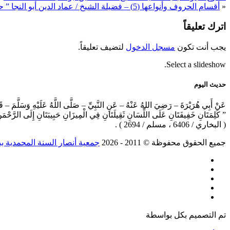
«
أقسام الحروف وأنواعها (5) – فضيلة الشيخ / عماد الدين أبو النجا ” حفظه الله “
اترك تعليقاً
يجب أنت تكون
مسجل الدخول
لتضيف تعليقاً.
Select a slideshow.
حديث اليوم
عَنْ أَبِي هُرَيْرَةَ – رَضِيَ اللهُ عَنْهُ – عَنِ النَّبِيِّ – صَلَّى اللَّهُ عَلَيْهِ وَسَلَّمَ – ق
” كَلِمَتَانِ خَفِيفَتَانِ عَلَى اللِّسَانِ ثَقِيلَتَانِ فِي الْمِيزَانِ حَبِيبَتَانِ إِلَى الرَّحْم
( البخاري / 6406 ، مسلم / 2694 ) .
جميع الحقوق محفوظة © 2011 ‐ 2026
جمعية أنصار السنة المحمدية ب
تم التصميم بكل
بواسطة