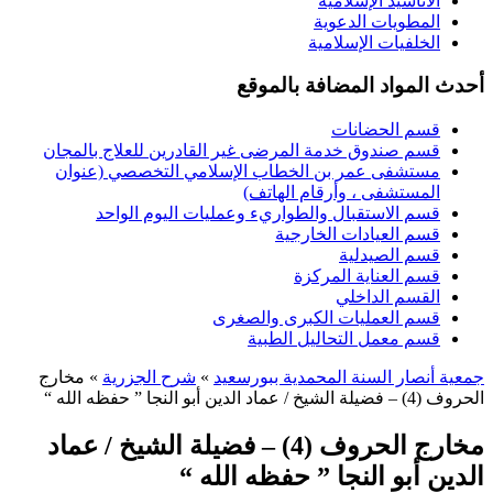
الأناشيد الإسلامية
المطويات الدعوية
الخلفيات الإسلامية
أحدث المواد المضافة بالموقع
قسم الحضانات
قسم صندوق خدمة المرضى غير القادرين للعلاج بالمجان
مستشفى عمر بن الخطاب الإسلامي التخصصي (عنوان
المستشفى ، وأرقام الهاتف)
قسم الاستقبال والطواريء وعمليات اليوم الواحد
قسم العيادات الخارجية
قسم الصيدلية
قسم العناية المركزة
القسم الداخلي
قسم العمليات الكبرى والصغرى
قسم معمل التحاليل الطبية
جمعية أنصار السنة المحمدية ببورسعيد
»
شرح الجزرية
» مخارج
الحروف (4) – فضيلة الشيخ / عماد الدين أبو النجا ” حفظه الله “
مخارج الحروف (4) – فضيلة الشيخ / عماد
الدين أبو النجا ” حفظه الله “