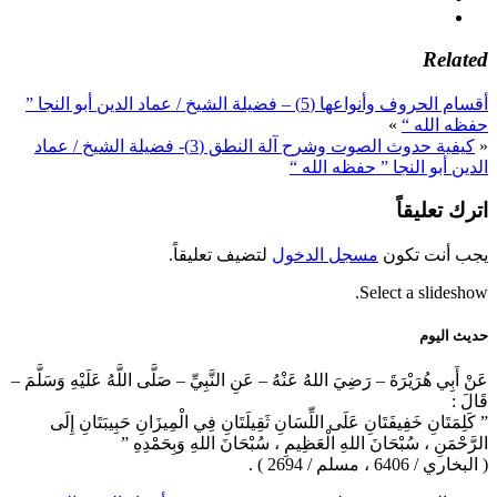
Related
أقسام الحروف وأنواعها (5) – فضيلة الشيخ / عماد الدين أبو النجا ”
حفظه الله “
»
«
كيفية حدوث الصوت وشرح آلة النطق (3)- فضيلة الشيخ / عماد
الدين أبو النجا ” حفظه الله “
اترك تعليقاً
يجب أنت تكون
مسجل الدخول
لتضيف تعليقاً.
Select a slideshow.
حديث اليوم
عَنْ أَبِي هُرَيْرَةَ – رَضِيَ اللهُ عَنْهُ – عَنِ النَّبِيِّ – صَلَّى اللَّهُ عَلَيْهِ وَسَلَّمَ –
قَالَ :
” كَلِمَتَانِ خَفِيفَتَانِ عَلَى اللِّسَانِ ثَقِيلَتَانِ فِي الْمِيزَانِ حَبِيبَتَانِ إِلَى
الرَّحْمَنِ ، سُبْحَانَ اللهِ الْعَظِيمِ ، سُبْحَانَ اللهِ وَبِحَمْدِهِ ”
( البخاري / 6406 ، مسلم / 2694 ) .