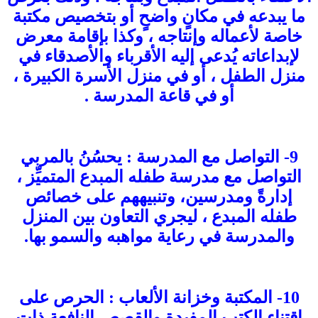
ما يبدعه في مكانٍ واضحٍ أو بتخصيص مكتبة
خاصة لأعماله وإنتاجه ، وكذا بإقامة معرض
لإبداعاته يُدعى إليه الأقرباء والأصدقاء في
منزل الطفل ، أو في منزل الأسرة الكبيرة ،
أو في قاعة المدرسة .
9- التواصل مع المدرسة : يحسُنُ بالمربي
التواصل مع مدرسة طفله المبدع المتميِّز ،
إدارةً ومدرسين، وتنبيههم على خصائص
طفله المبدع ، ليجري التعاون بين المنزل
والمدرسة في رعاية مواهبه والسمو بها.
10- المكتبة وخزانة الألعاب : الحرص على
اقتناء الكتب المفيدة والقصص النافعة ذات