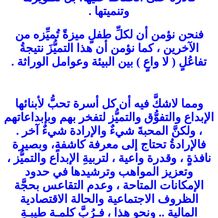
وتنميتها .
فنحن نؤمن أن لكلِّ طفلٍ ميزةً تُميِّزه من
الآخرين ، كما نؤمن أن هذا التميُّزَ نتيجةُ
تفاعُلٍ ( لا واعٍ ) بين البيئة وعوامل الوراثة .
ومما لاشكَّ فيه أن كل أسرة تحبُّ لأبنائها
الإبداع والتفوُّق والتميُّز لتفخر بهم وبإبداعاتهم
، ولكنَّ المحبةَ شيءٌ والإرادة شيءٌ آخر .
فالإرادةُ تحتاج إلى معرفة كاشفةٍ، وبصيرة
نافذةٍ ، وقدرة واعية ، لتربيةِ الإبداع والتميُّز ،
وتعزيز المواهب وترشيدها في حدود
الإمكانات المتاحة ، وعدم التقاعس بحجَّة
الظروف الاجتماعية والحالة الاقتصادية
المالية .. ونحو هذا ، فـرُبَّ كلمـة طيبـةٍ