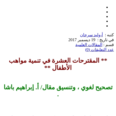
كتبه :
أ-وليد سرحان
في تاريخ :
19 ديسمبر 2017
قسم :
المقالات العلمية
عدد التعليقات (0)
** المقترحات العشرة في تنمية مواهب
الأطفال **
تصحيح لغوي ، وتنسيق مقال/ أ. إبراهيم باشا
.