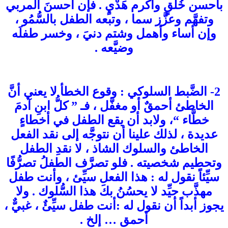
بأحسن خُلُقٍ وأكرم هَدْيٍ . فإن أحسنَ المربي
وتفهَّم وعزَّز سما ، وتبعه الطفل بالسُّمُو ،
وإن أساء وأهمل وشتم دنيَ ، وخسر طفلَه
وضيَّعه .
2- الضَّبط السلوكي : وقوع الخطأ لا يعني أنَّ
الخاطئ أحمقٌ أو مغفَّل ، فـ ” كلُّ ابنِ آدمَ
خطَّاء “، ولابد أن يقع الطفل في أخطاءٍ
عديدة ، لذلك علينا أن نتوجَّه إلى نقد الفعل
الخاطئ والسلوك الشاذ ، لا نقدِ الطفل
وتحطيم شخصيته . فلو تصرَّف الطفلُ تصرُّفًا
سيِّئاً نقول له : هذا الفعل سيِّئ ، وأنت طفل
مهذَّب جيِّد لا يحسُنُ بكَ هذا السُّلوك . ولا
يجوز أبداً أن نقول له :أنت طفل سيِّئٌ ، غبيٌّ ،
أحمق … إلخ .