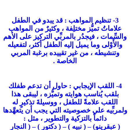
3- تنظيم المواهب : قد يبدو في الطفل
علاماتُ تميُّز مختلِفة ، وكثيرٌ من المواهب
والسِّمات ، فيجدُر بالمربِّي التركيز على الأهم
والأَوْلى وما يميل إليه الطفل أكثر، لتفعيله
وتنشيطه ، من غير تقييده برغبة المربي
الخاصة .
4- اللقب الإيجابي : حاول أن تدعم طفلك
بلقب يُناسب هوايته وتميُّزه ، ليبقى هذا
اللقب علامةً للطفل ، ووسيلةَ تذكيرٍ له
ولمربِّيه على خصوصيته التي يجب أن يتعهَّدها
دائماً بالتزكية والتطوير ، مثل :
( عبقرينو) – ( نبيه ) – ( دكتور ) – ( النجار