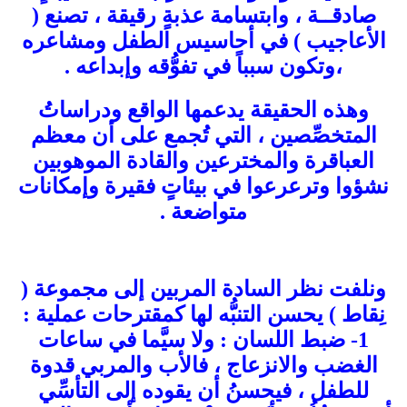
صادقــة ، وابتسامة عذبةٍ رقيقة ، تصنع (
الأعاجيب ) في أحاسيس الطفل ومشاعره
،وتكون سبباً في تفوُّقه وإبداعه .
وهذه الحقيقة يدعمها الواقع ودراساتُ
المتخصِّصين ، التي تُجمع على أن معظم
العباقرة والمخترعين والقادة الموهوبين
نشؤوا وترعرعوا في بيئاتٍ فقيرة وإمكانات
متواضعة .
ونلفت نظر السادة المربين إلى مجموعة (
نِقاط ) يحسن التنبُّه لها كمقترحات عملية :
1- ضبط اللسان : ولا سيَّما في ساعات
الغضب والانزعاج ، فالأب والمربي قدوة
للطفل ، فيحسنُ أن يقوده إلى التأسِّي