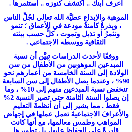
اعرف ابنك .. اكتشف كنوزه .. استثمرها .
الموهبة والإبداع عطيَّة الله تعالى لجُلِّ الناس
، وبِذرةٌ كامنةٌ مودعة في الأعماق ؛ تنمو
وتثمرُ أو تذبل وتموت ، كلٌّ حسب بيئته
الثقافية ووسطه الاجتماعي .
ووفقًا لأحدث الدراسات تبيَّن أن نسبة
المبدعين الموهوبين من الأطفال من سن
الولادة إلى السنة الخامسة من أعمارهم نحو
90% ، وعندما يصل الأطفال إلى سن السابعة
تنخفض نسبة المبدعين منهم إلى 10% ، وما
إن يصلوا السنة الثامنة حتى تصير النسبة 2%
فقط . مما يشير إلى أن أنظمةَ التعليم
والأعرافَ الاجتماعيةَ تعمل عملها في إجهاض
المواهب وطمس معالمها، مع أنها كانت
قادرةً على الحفاظ عليها، بل تطويرها