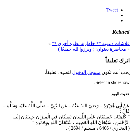
Tweet
Related
فلاشات دعوية ** خاطرة: نظرة أخرى **
»
«
محاضرة بعنوان: ( وبرزوا لله جميعًا )
اترك تعليقاً
يجب أنت تكون
مسجل الدخول
لتضيف تعليقاً.
Select a slideshow.
حديث اليوم
عَنْ أَبِي هُرَيْرَةَ – رَضِيَ اللهُ عَنْهُ – عَنِ النَّبِيِّ – صَلَّى اللَّهُ عَلَيْهِ وَسَلَّمَ –
قَالَ :
” كَلِمَتَانِ خَفِيفَتَانِ عَلَى اللِّسَانِ ثَقِيلَتَانِ فِي الْمِيزَانِ حَبِيبَتَانِ إِلَى
الرَّحْمَنِ ، سُبْحَانَ اللهِ الْعَظِيمِ ، سُبْحَانَ اللهِ وَبِحَمْدِهِ ”
( البخاري / 6406 ، مسلم / 2694 ) .