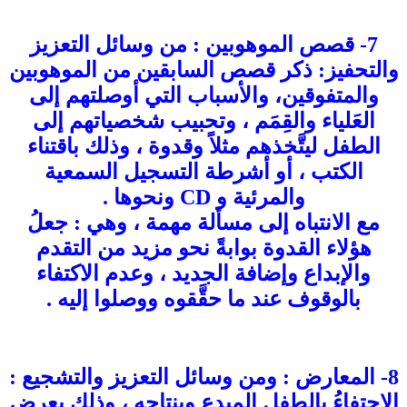
7- قصص الموهوبين : من وسائل التعزيز
والتحفيز: ذكر قصص السابقين من الموهوبين
والمتفوقين، والأسباب التي أوصلتهم إلى
العَلياء والقِمَم ، وتحبيب شخصياتهم إلى
الطفل ليتَّخذهم مثلاً وقدوة ، وذلك باقتناء
الكتب ، أو أشرطة التسجيل السمعية
والمرئية و CD ونحوها .
مع الانتباه إلى مسألة مهمة ، وهي : جعلُ
هؤلاء القدوة بوابةً نحو مزيد من التقدم
والإبداع وإضافة الجديد ، وعدم الاكتفاء
بالوقوف عند ما حقَّقوه ووصلوا إليه .
8- المعارض : ومن وسائل التعزيز والتشجيع :
الاحتفاءُ بالطفل المبدع وبنتاجه ، وذلك بعرض