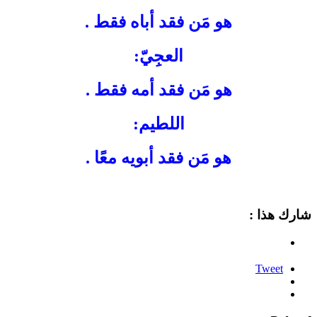
هو مَن فقد أباه فقط .
العجِيّ:
هو مَن فقد أمه فقط .
اللطيم:
هو مَن فقد أبويه معًا .
شارك هذا :
Tweet