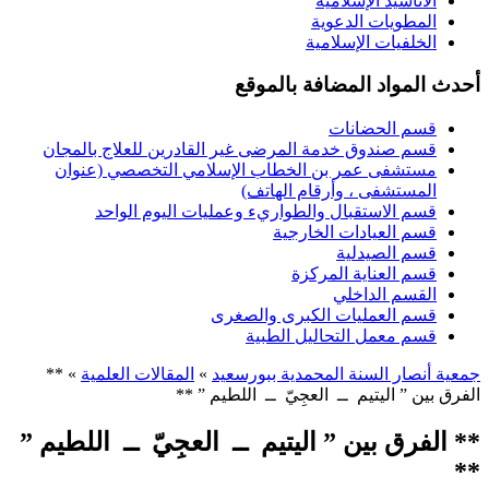
الأناشيد الإسلامية
المطويات الدعوية
الخلفيات الإسلامية
أحدث المواد المضافة بالموقع
قسم الحضانات
قسم صندوق خدمة المرضى غير القادرين للعلاج بالمجان
مستشفى عمر بن الخطاب الإسلامي التخصصي (عنوان
المستشفى ، وأرقام الهاتف)
قسم الاستقبال والطواريء وعمليات اليوم الواحد
قسم العيادات الخارجية
قسم الصيدلية
قسم العناية المركزة
القسم الداخلي
قسم العمليات الكبرى والصغرى
قسم معمل التحاليل الطبية
جمعية أنصار السنة المحمدية ببورسعيد
»
المقالات العلمية
» **
الفرق بين ” اليتيم ــ العجِيّ ــ اللطيم ” **
** الفرق بين ” اليتيم ــ العجِيّ ــ اللطيم ”
**