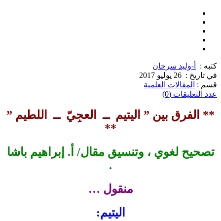
كتبه :
أ-وليد سرحان
في تاريخ :
26 يوليو 2017
قسم :
المقالات العلمية
عدد التعليقات (0)
** الفرق بين ” اليتيم ــ العجِيّ ــ اللطيم ”
**
تصحيح لغوي ، وتنسيق مقال/ أ. إبراهيم باشا
.
منقول …
اليتيم: