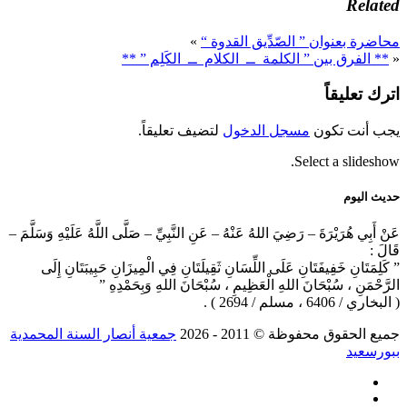
Related
محاضرة بعنوان ” الصّدِّيق القدوة “
»
«
** الفرق بين ” الكلمة ــ الكلام ــ الكَلِم ” **
اترك تعليقاً
يجب أنت تكون
مسجل الدخول
لتضيف تعليقاً.
Select a slideshow.
حديث اليوم
عَنْ أَبِي هُرَيْرَةَ – رَضِيَ اللهُ عَنْهُ – عَنِ النَّبِيِّ – صَلَّى اللَّهُ عَلَيْهِ وَسَلَّمَ –
قَالَ :
” كَلِمَتَانِ خَفِيفَتَانِ عَلَى اللِّسَانِ ثَقِيلَتَانِ فِي الْمِيزَانِ حَبِيبَتَانِ إِلَى
الرَّحْمَنِ ، سُبْحَانَ اللهِ الْعَظِيمِ ، سُبْحَانَ اللهِ وَبِحَمْدِهِ ”
( البخاري / 6406 ، مسلم / 2694 ) .
جميع الحقوق محفوظة © 2011 ‐ 2026
جمعية أنصار السنة المحمدية
ببورسعيد