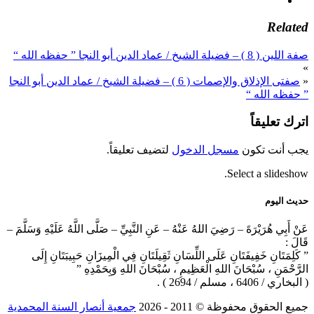
Related
صفة اللين ( 8 ) – فضيلة الشيخ / عماد الدين أبو النجا ” حفظه الله “
»
«
صفتى الإذلاق والإصمات ( 6 ) – فضيلة الشيخ / عماد الدين أبو النجا
” حفظه الله “
اترك تعليقاً
يجب أنت تكون
مسجل الدخول
لتضيف تعليقاً.
Select a slideshow.
حديث اليوم
عَنْ أَبِي هُرَيْرَةَ – رَضِيَ اللهُ عَنْهُ – عَنِ النَّبِيِّ – صَلَّى اللَّهُ عَلَيْهِ وَسَلَّمَ –
قَالَ :
” كَلِمَتَانِ خَفِيفَتَانِ عَلَى اللِّسَانِ ثَقِيلَتَانِ فِي الْمِيزَانِ حَبِيبَتَانِ إِلَى
الرَّحْمَنِ ، سُبْحَانَ اللهِ الْعَظِيمِ ، سُبْحَانَ اللهِ وَبِحَمْدِهِ ”
( البخاري / 6406 ، مسلم / 2694 ) .
جميع الحقوق محفوظة © 2011 ‐ 2026
جمعية أنصار السنة المحمدية