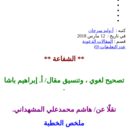
كتبه :
أ-وليد سرحان
في تاريخ :
12 مارس 2018
قسم :
المقالات الدعوية
عدد التعليقات (0)
** الشفاعة **
تصحيح لغوي ، وتنسيق مقال/ أ. إبراهيم باشا
.
نقلًا عن/ هاشم محمدعلي المشهداني.
ملخص الخطبة