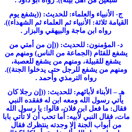
سبعين من أهل بيته)). رواه أبو داود .
ج- الأنبياء والعلماء: للحديث: ((يشفع يوم
القيامة ثلاثة: الأنبياء ثم العلماء ثم الشهداء)).
رواه ابن ماجة والبيهقي والبزار .
د- المؤمنون: للحديث: ((إن من أمتي من
يشفع للفئام (الجماعة من الناس) ومنهم من
يشفع للقبيلة، ومنهم من يشفع للعصبة،
ومنهم من يشفع للرجل حتى يدخلوا الجنة)).
رواه الترمذي وأحمد .
هـ – الأبناء لأبائهم: للحديث: ((إن رجلا كان
يأتي رسول الله ومعه ابن له ففقده النبي
فقال: ما فعل ابن فلان، قالوا: يا رسول الله
مات، فقال النبي لأبيه: أما تحب أن لا تأتي بابا
من أبواب الجنة إلا وجدته ينتظرك فقال