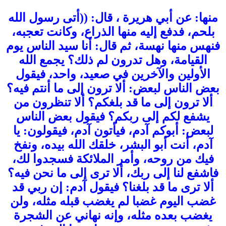
منها: عن أبي هريرة ، قال: ((أتى رسول الله
بلحم، فدفع إليه منها الذراع، وكانت تعجبه،
فنهس منها نهسة، ثم قال: أنا سيد الناس يوم
القيامة، وهل تدرون لم ذلك؟ يجمع الله
الأولين والآخرين في صعيد، واحد، فيقول
بعض الناس لبعض: ألا ترون إلى ما أنتم فيه؟
ألا ترون إلى ما قد بلغكم؟ ألا تنظرون من
يشفع لكم إلى ربكم؟ فيقول بعض الناس
لبعض: أبوكم آدم، فيأتون آدم، فيقولون: يا
آدم، أنت أبو البشر، خلقك الله بيده، ونفخ
فيك من روحه، وأمر الملائكة فسجدوا لك،
فاشفع لنا إلى ربك، ألا ترى إلى ما نحن فيه؟
ألا ترى ما قد بلغنا؟ فيقول آدم: إن ربي قد
غضب اليوم غضبا لم يغضب قبله مثله، ولن
يغضب بعده مثله، وإنه نهاني عن الشجرة