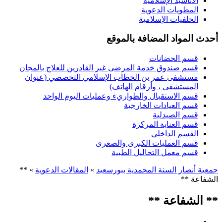
الأناشيد الإسلامية
المطويات الدعوية
الخلفيات الإسلامية
أحدث المواد المضافة بالموقع
قسم الحضانات
قسم صندوق خدمة المرضى غير القادرين للعلاج بالمجان
مستشفى عمر بن الخطاب الإسلامي التخصصي (عنوان
المستشفى ، وأرقام الهاتف)
قسم الاستقبال والطواريء وعمليات اليوم الواحد
قسم العيادات الخارجية
قسم الصيدلية
قسم العناية المركزة
القسم الداخلي
قسم العمليات الكبرى والصغرى
قسم معمل التحاليل الطبية
جمعية أنصار السنة المحمدية ببورسعيد
»
المقالات الدعوية
» **
الشفاعة **
** الشفاعة **