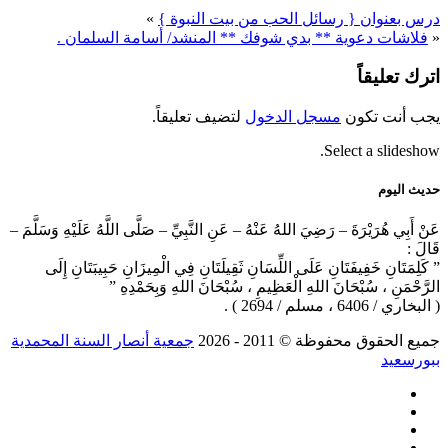
درس بعنوان { رسائل الحب من بيت النبوة }
»
«
فلاشات دعوية ** بدي شوفك ** المنشد/ أسامة السلمان .
اترك تعليقاً
يجب أنت تكون
مسجل الدخول
لتضيف تعليقاً.
Select a slideshow.
حديث اليوم
عَنْ أَبِي هُرَيْرَةَ – رَضِيَ اللهُ عَنْهُ – عَنِ النَّبِيِّ – صَلَّى اللَّهُ عَلَيْهِ وَسَلَّمَ –
قَالَ :
” كَلِمَتَانِ خَفِيفَتَانِ عَلَى اللِّسَانِ ثَقِيلَتَانِ فِي الْمِيزَانِ حَبِيبَتَانِ إِلَى
الرَّحْمَنِ ، سُبْحَانَ اللهِ الْعَظِيمِ ، سُبْحَانَ اللهِ وَبِحَمْدِهِ ”
( البخاري / 6406 ، مسلم / 2694 ) .
جميع الحقوق محفوظة © 2011 ‐ 2026
جمعية أنصار السنة المحمدية
ببورسعيد