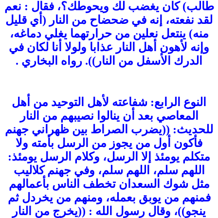
طالب) كان يغضب لك ويحوطك؟، فقال : نعم
لقد نفعته، إنه في ضحضاح من النار (أي قليل
منه) ينتعل نعلين من حرارتهما يغلي دماغه،
وإنه لأهون أهل النار عذابا ولولا أنا لكان في
الدرك الأسفل من النار)). رواه البخاري .
النوع الرابع: شفاعته لأهل التوحيد من أهل
المعاصي بعد أن ينالوا نصيبهم من النار
للحديث: ((يضرب الصراط بين ظهراني جهنم
فأكون أول من يجوز من الرسل بأمته ولا
متكلم يومئذ إلا الرسل، وكلام الرسل يومئذ:
اللهم سلم، اللهم سلم، وفي جهنم كلاليب
مثل شوك السعدان تخطف الناس بأعمالهم
فمنهم من يوبق بعمله، ومنهم من يخردل ثم
ينجو))، وقال رسول الله : ((يخرج من النار