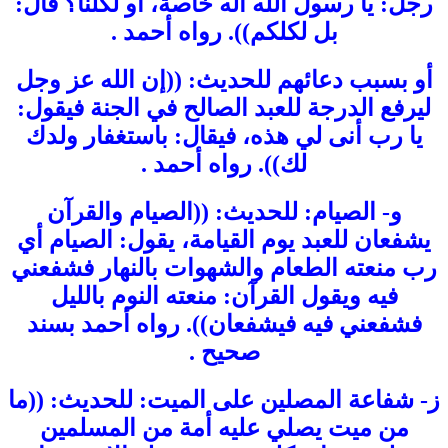
رجل: يا رسول الله أله خاصة، أو لكلنا؟ قال:
بل لكلكم)). رواه أحمد .
أو بسبب دعائهم للحديث: ((إن الله عز وجل
ليرفع الدرجة للعبد الصالح في الجنة فيقول:
يا رب أنى لي هذه، فيقال: باستغفار ولدك
لك)). رواه أحمد .
و- الصيام: للحديث: ((الصيام والقرآن
يشفعان للعبد يوم القيامة، يقول: الصيام أي
رب منعته الطعام والشهوات بالنهار فشفعني
فيه ويقول القرآن: منعته النوم بالليل
فشفعني فيه فيشفعان)). رواه أحمد بسند
صحيح .
ز- شفاعة المصلين على الميت: للحديث: ((ما
من ميت يصلي عليه أمة من المسلمين