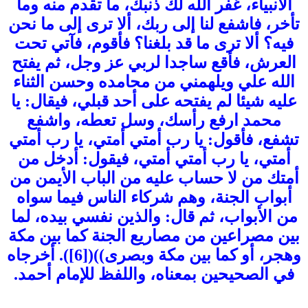
الأنبياء، غفر الله لك ذنبك، ما تقدم منه وما
تأخر، فاشفع لنا إلى ربك، ألا ترى إلى ما نحن
فيه؟ ألا ترى ما قد بلغنا؟ فأقوم، فآتي تحت
العرش، فأقع ساجدا لربي عز وجل، ثم يفتح
الله علي ويلهمني من محامده وحسن الثناء
عليه شيئا لم يفتحه على أحد قبلي، فيقال: يا
محمد ارفع رأسك، وسل تعطه، واشفع
تشفع، فأقول: يا رب أمتي أمتي، يا رب أمتي
أمتي، يا رب أمتي أمتي، فيقول: أدخل من
أمتك من لا حساب عليه من الباب الأيمن من
أبواب الجنة، وهم شركاء الناس فيما سواه
من الأبواب، ثم قال: والذين نفسي بيده، لما
بين مصراعين من مصاريع الجنة كما بين مكة
وهجر، أو كما بين مكة وبصرى))([6]). أخرجاه
في الصحيحين بمعناه، واللفظ للإمام أحمد.