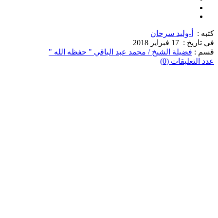
كتبه :
أ-وليد سرحان
في تاريخ :
17 فبراير 2018
قسم :
فضيلة الشيخ / محمد عبد الباقي " حفظه الله "
عدد التعليقات (0)