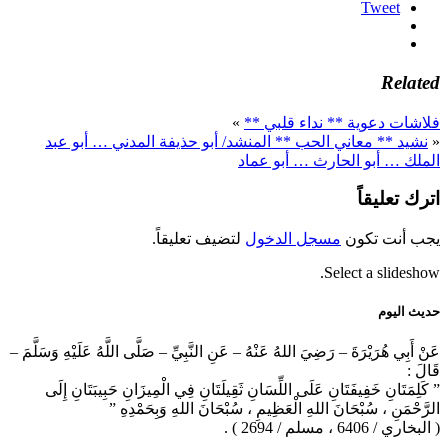
Tweet
Related
فلاشات دعوية ** نداء قلبي **
»
«
نشيد ** معاني الحب ** المنشد/ أبو حذيفة المدني … أبو عبد
الملك … أبو الحارث … أبو عماد
اترك تعليقاً
يجب أنت تكون
مسجل الدخول
لتضيف تعليقاً.
Select a slideshow.
حديث اليوم
عَنْ أَبِي هُرَيْرَةَ – رَضِيَ اللهُ عَنْهُ – عَنِ النَّبِيِّ – صَلَّى اللَّهُ عَلَيْهِ وَسَلَّمَ –
قَالَ :
” كَلِمَتَانِ خَفِيفَتَانِ عَلَى اللِّسَانِ ثَقِيلَتَانِ فِي الْمِيزَانِ حَبِيبَتَانِ إِلَى
الرَّحْمَنِ ، سُبْحَانَ اللهِ الْعَظِيمِ ، سُبْحَانَ اللهِ وَبِحَمْدِهِ ”
( البخاري / 6406 ، مسلم / 2694 ) .