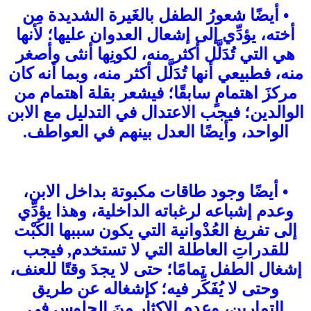
• أيضًا شعورُ الطفل بالغَيرة الشديدة مِن
أخته، يؤدِّي إلى إشعال العدوان عليها؛ لأنها
هي التي تُدَلَّل أكثر منه، لكونِها أنثى وأصغر
منه، فطبيعي أنها تُدَلَّل أكثر منه، وبما أنه كان
مركزَ اهتمامٍ سابقًا؛ فيشعر بقلة اهتمام من
الوالدين؛ فيجب الاعتدال في التدليل مع الابن
الواحد، وأيضًا العدل بينهم في العواطف.
• أيضًا وجود طاقات مكبوتة بداخل الابن،
وعدم إشباعه لرغباته الداخلية، وهذا يؤدِّي
إلى تفريغ العُدْوانية التي يكون سببها الكَبْت
للقدراتِ العاطلة التي لا تستخدم, فيجب
إشغال الطفل تمامًا؛ حتى لا يجدَ وقتًا للعنف،
وحتى لا يُفَكِّر فيه؛ كإشغاله عن طريق
التمارين، وعدم الإكثار مِنَ الجلوس في