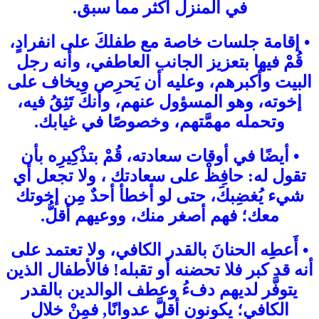
في المنزل أكثر مما سبق.
• إقامة جلسات خاصة مع طفلكَ على انفرادٍ،
قُمْ فيها بتعزيز الجانب العاطفي، وأنه رجل
البيت وأكبرهم، وعليه أن يَحرِص ويخاف على
إخوته، وهو المسؤول عنهم، وأنكَ تَثِقُ فيه،
وتحمله مهمَّتهم، وخصوصًا في غيابك.
• أيضًا في أوقات سعادته، قُمْ بتذْكِيرِه بأن
تقول له: حافِظْ على سعادتك ، ولا تجعل أي
شيء يُغضِبكَ، حتى لو أخطأ أحدٌ مِن إخوتك
معك؛ فهم أصغر منك، ووعيهم أقلُّ.
• أَعطِه الحنانَ بالقدر الكافي، ولا تعتمد على
أنه قد كبر فلا تحضنه أو تقبله! فالأطفال الذين
يتوفَّر لديهم دفءُ وعطف الوالدين بالقدر
الكافي؛ يكونون أقلَّ عدوانًا, فمِنْ خلال