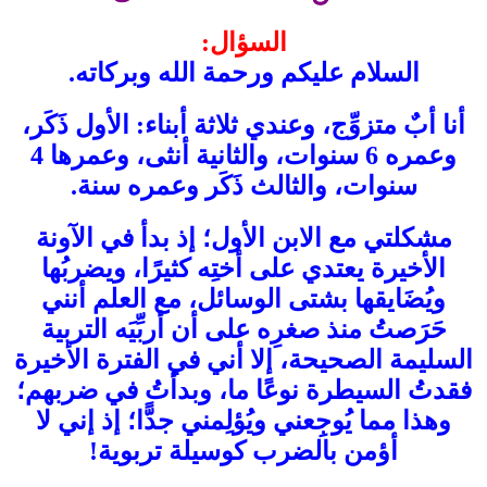
السؤال:
السلام عليكم ورحمة الله وبركاته.
أنا أبٌ متزوِّج، وعندي ثلاثة أبناء: الأول ذَكَر،
وعمره 6 سنوات، والثانية أنثى، وعمرها 4
سنوات، والثالث ذَكَر وعمره سنة.
مشكلتي مع الابن الأول؛ إذ بدأ في الآونة
الأخيرة يعتدي على أختِه كثيرًا، ويضربُها
ويُضَايقها بشتى الوسائل، مع العلم أنني
حَرَصتُ منذ صغرِه على أن أربِّيَه التربية
السليمة الصحيحة، إلا أني في الفترة الأخيرة
فقدتُ السيطرة نوعًا ما، وبدأتُ في ضربهم؛
وهذا مما يُوجِعني ويُؤلِمني جدًّا؛ إذ إني لا
أؤمن بالضرب كوسيلة تربوية!