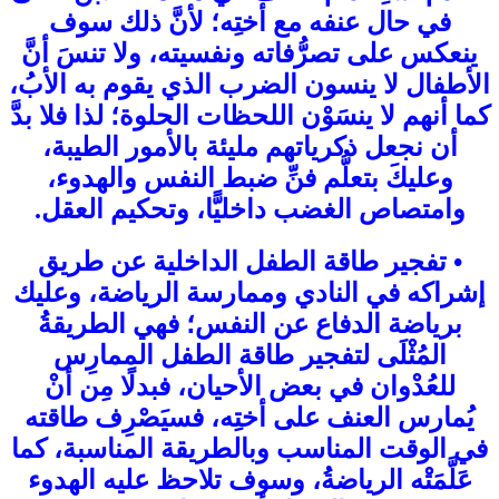
في حال عنفه مع أختِه؛ لأنَّ ذلك سوف
ينعكس على تصرُّفاته ونفسيته، ولا تنسَ أنَّ
الأطفال لا ينسون الضرب الذي يقوم به الأبُ،
كما أنهم لا ينسَوْن اللحظات الحلوة؛ لذا فلا بدَّ
أن نجعل ذكرياتهم مليئة بالأمور الطيبة،
وعليكَ بتعلُّم فنِّ ضبط النفس والهدوء،
وامتصاص الغضب داخليًّا، وتحكيم العقل.
• تفجير طاقة الطفل الداخلية عن طريق
إشراكه في النادي وممارسة الرياضة، وعليك
برياضة الدفاع عن النفس؛ فهي الطريقةُ
المُثْلَى لتفجير طاقة الطفل الممارِس
للعُدْوان في بعض الأحيان، فبدلًا مِن أنْ
يُمارس العنف على أختِه، فسيَصْرِف طاقته
في الوقت المناسب وبالطريقة المناسبة، كما
عَلَّمَتْه الرياضةُ، وسوف تلاحظ عليه الهدوء