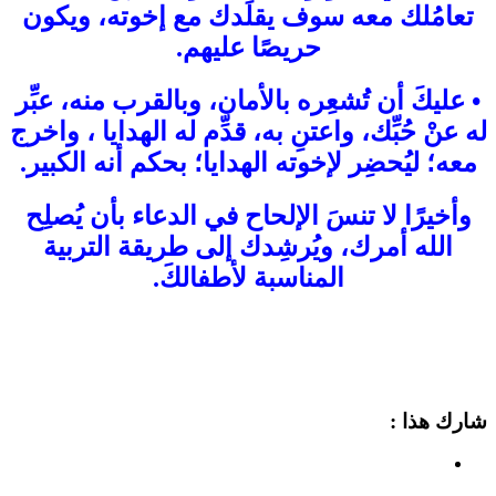
تعامُلك معه سوف يقلِّدك مع إخوته، ويكون
حريصًا عليهم.
• عليكَ أن تُشعِره بالأمان، وبالقرب منه، عبِّر
له عنْ حُبِّك، واعتنِ به، قدِّم له الهدايا ، واخرج
معه؛ ليُحضِر لإخوته الهدايا؛ بحكم أنه الكبير.
وأخيرًا لا تنسَ الإلحاح في الدعاء بأن يُصلِح
الله أمرك، ويُرشِدك إلى طريقة التربية
المناسبة لأطفالكَ.
شارك هذا :