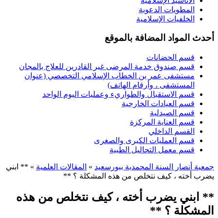
الأناشيد الإسلامية
المطويات الدعوية
الخلفيات الإسلامية
أحدث المواد المضافة بالموقع
قسم الحضانات
قسم صندوق خدمة المرضى غير القادرين للعلاج بالمجان
مستشفى عمر بن الخطاب الإسلامي التخصصي (عنوان
المستشفى ، وأرقام الهاتف)
قسم الاستقبال والطواريء وعمليات اليوم الواحد
قسم العيادات الخارجية
قسم الصيدلية
قسم العناية المركزة
القسم الداخلي
قسم العمليات الكبرى والصغرى
قسم معمل التحاليل الطبية
جمعية أنصار السنة المحمدية ببورسعيد
»
المقالات العلمية
» ** ابني
يضرب أخته ، كيف نتخلص من هذه المشكلة ؟ **
** ابني يضرب أخته ، كيف نتخلص من هذه
المشكلة ؟ **