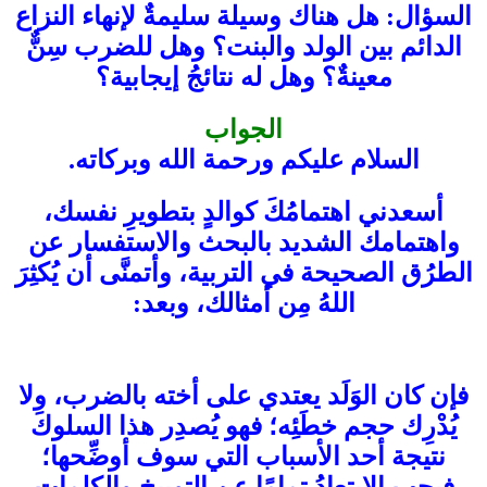
السؤال: هل هناك وسيلة سليمةٌ لإنهاء النزاع
الدائم بين الولد والبنت؟ وهل للضرب سِنٌّ
معينةٌ؟ وهل له نتائجُ إيجابية؟
الجواب
السلام عليكم ورحمة الله وبركاته.
أسعدني اهتمامُكَ كوالدٍ بتطويرِ نفسك،
واهتمامك الشديد بالبحث والاستفسار عن
الطرُق الصحيحة في التربية، وأتمنَّى أن يُكثِرَ
اللهُ مِن أمثالك، وبعد:
فإن كان الوَلَد يعتدي على أخته بالضرب، ولا
يُدْرِك حجم خطَئِه؛ فهو يُصدِر هذا السلوكَ
نتيجة أحد الأسباب التي سوف أوضِّحها؛