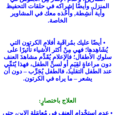
المنزل, وأيضًا إشراكه في حلقات التحفيظ
وأية أنشِطة, وأَخْذه معك في المشاوير
الخاصة.
• أيضًا عليك بمُراقَبة أفلام الكرتون التي
يُشَاهِدها؛ فهي مِنْ أكثر الأشياء تأثيرًا على
سلوكِ الأطفال؛ فالإعلام يُقَدِّم مشاهدَ العنف
دون مراعاةٍ لقِيَمِ أو لسنِّ الطفل، فهذا يُنَمِّي
عند الطفل التقليدَ، فالطفل يُجَرِّب – دون أن
يشعر – ما يراه في الكرتون.
العلاج باختصارٍ:
• عدم استِخْدام العنف في مُعامَلة الابن، حتى