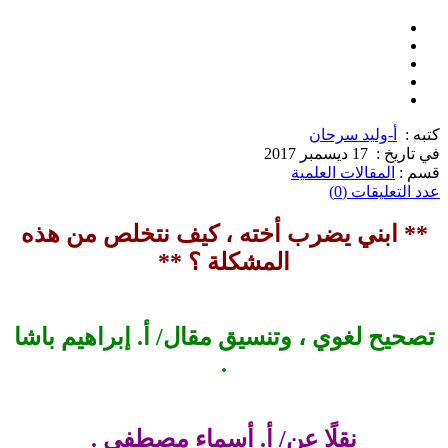
كتبه :
أ-وليد سرحان
في تاريخ :
17 ديسمبر 2017
قسم :
المقالات العلمية
عدد التعليقات (0)
** ابني يضرب أخته ، كيف نتخلص من هذه
المشكلة ؟ **
تصحيح لغوي ، وتنسيق مقال/ أ. إبراهيم باشا
.
نقلًا عن/ أ. أسماء مصطفى .