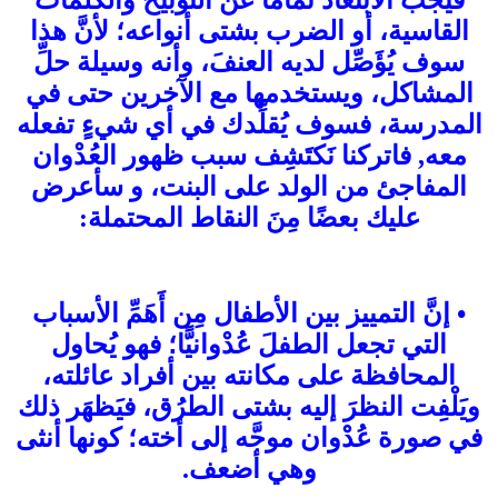
فيجب الابتعادُ تمامًا عن التوبيخ والكلمات
القاسية، أو الضرب بشتى أنواعه؛ لأنَّ هذا
سوف يُؤَصِّل لديه العنفَ، وأنه وسيلة حلِّ
المشاكل، ويستخدمها مع الآخرين حتى في
المدرسة، فسوف يُقلِّدك في أي شيءٍ تفعله
معه, فاتركنا نَكتَشِف سبب ظهور العُدْوان
المفاجئ من الولد على البنت، و سأعرض
عليك بعضًا مِنَ النقاط المحتملة:
• إنَّ التمييز بين الأطفال مِن أَهَمِّ الأسباب
التي تجعل الطفلَ عُدْوانيًّا؛ فهو يُحاول
المحافظة على مكانته بين أفراد عائلته،
ويَلْفِت النظرَ إليه بشتى الطرُق، فيَظهَر ذلك
في صورة عُدْوان موجَّه إلى أخته؛ كونها أنثى
وهي أضعف.