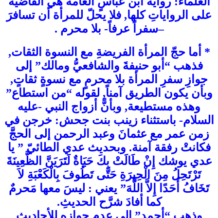
العلماء: رواية ابن عباسٍ العامة هي القاضية
على الرواياتِ كلها, فلا يحلّ للمرأة أن تسافرَ
–سفراً عرفاً- بلا محرم .
* أما حجّ المرأة الفريضةِ مع النسوة الثقات,
فذهب “أبو حنيفةَ والشافعيُّ ومالك” إلى
جوازِ سفرِ المرأة بلا محرمٍ مع نسوةٍ ثقاتٍ,
وبأن يكون الطريق آمناً, لقوله “من استطاع”
وهذه مستطيعة, وبأنًّ أزواج النبي -عليه
السلام- باستثناء زينب بنت جحش: خرجن في
زمن عمر مع عثمانَ وعبد الرحمن إلى الحجَّ
فكانتْ رفقة آمنة. وبحديث عدي الطائيّ ” يا
عدي يوشك إِنْ طَالَتْ بِكَ حَيَاةٌ لَتَرَيَنَّ الظَّعِينَةَ
تَرْتَحِلُ مِنَ الْحِيرَةِ حَتَّى تَطُوفَ بِالْكَعْبَةِ لاَ
تَخَافُ أَحَدًا إِلاَّ اللَّهَ” يعني : ليسَ معها مَحرمٌ
كما أفادَ شرَّح الحديثِ.
وذهب “أحمد” إلى عدم جوازِه للأحاديثِ