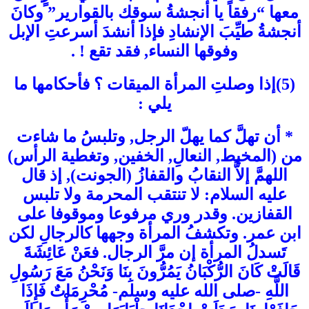
معها “رفقاً يا أنجشةُ سوقك بالقوارير” وكانَ
أنجشةُ طيِّبَ الإنشادِ فإذا أنشدَ أسرعتِ الإبل
وفوقها النساء, فقد تقع ! .
(5)إذا وصلتِ المرأة الميقات ؟ فأحكامها ما
يلي :
* أن تهلَّ كما يهلّ الرجل, وتلبسُ ما شاءت
من (المخيط, النعالِ, الخفين, وتغطية الرأس)
اللهمَّ إلاَّ النقابُ والقفازُ (الجونت), إذ قال
عليه السلام: لا تنتقب المحرمة ولا تلبس
القفازين. وقدر وري مرفوعا وموقوفا على
ابن عمر. وتكشفُ المرأة وجهها كالرجالِ لكن
تَسدلُ المرأة إن مرَّ الرجال. فعَنْ عَائِشَةَ
قَالَتْ كَانَ الرُّكْبَانُ يَمُرُّونَ بِنَا وَنَحْنُ مَعَ رَسُولِ
اللَّهِ -صلى الله عليه وسلم- مُحْرِمَاتٌ فَإِذَا