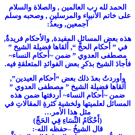
الحمد لله رب العالمين , والصلاة والسلام
على خاتم الأنبياء والمرسلين , وصحبه وسلم
آجمعين, وبعدُ:
هذه بعض المسائل المفيدة, والأحكام فريدةٌ,
في ” أحكام الحجِّ “, ألقاها فضيلة الشيخ ”
مصطفى العدوي ” ضمن ~أحكام النساء~
فأجادَ الشيخ بذكرِ بعض الفوائدِ المتعلقةِ فيه.
وأوردتُ بعدَ ذلك بعض “أحكام العيدين”,
ألقاها فضيلة الشيخ ” مصطفى العدوي ”
ضمن ~أحكام النساء~ أردفتها ضمن هذه
المسائل لعلميتها ولخشية كثرةِ المقالاتِ في
مثل هذا الأمر…
(أَحْكَامُ النِّسَاءِ فِي الحَجِّ)
قال الشيخُ –حفظه الله-: