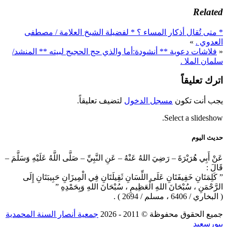
Related
* متى تُقال أذكار المساء ؟ * لفضيلة الشيخ العلامة / مصطفى
العدوي .
»
«
فلاشات دعوية ** أنشودة:أما والذي حج الحجيج لبيته ** المنشد/
سلمان الملا .
اترك تعليقاً
يجب أنت تكون
مسجل الدخول
لتضيف تعليقاً.
Select a slideshow.
حديث اليوم
عَنْ أَبِي هُرَيْرَةَ – رَضِيَ اللهُ عَنْهُ – عَنِ النَّبِيِّ – صَلَّى اللَّهُ عَلَيْهِ وَسَلَّمَ –
قَالَ :
” كَلِمَتَانِ خَفِيفَتَانِ عَلَى اللِّسَانِ ثَقِيلَتَانِ فِي الْمِيزَانِ حَبِيبَتَانِ إِلَى
الرَّحْمَنِ ، سُبْحَانَ اللهِ الْعَظِيمِ ، سُبْحَانَ اللهِ وَبِحَمْدِهِ ”
( البخاري / 6406 ، مسلم / 2694 ) .
جميع الحقوق محفوظة © 2011 ‐ 2026
جمعية أنصار السنة المحمدية
ببورسعيد