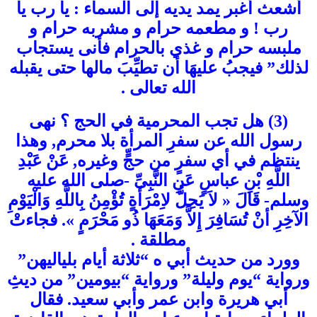
أشعث أغبر يمد يديه إلى السماء : يا رب يا
رب ! و مطعمه حرام و مشربه حرام و
ملبسه حرام و غذي بالحرام فأنى يستجاب
لذلك” فيجبُ عليهَا أن تطيِّبَ مالها حتى يقبله
الله تعالى .
(3) هل تجب المحرمية في الحج ؟ نهى
رسول الله عن سفرِ المرأة بلا محرم, وهذا
ينتظم في أي سفرٍ من حجٍّ وغيره, عَنْ عَبْدِ
اللَّهِ بْنِ عباسٍ عَنِ النَّبِىِّ -صلى الله عليه
وسلم- قَالَ « لاَ يَحِلُّ لاِمْرَأَةٍ تُؤْمِنُ بِاللَّهِ وَالْيَوْمِ
الآخِرِ أنْ تُسَافِرَ إِلاَّ وَمَعَهَا ذُو مَحْرَمٍ ». فجاءتْ
مطلقة .
وورد من حديث أبي ه “ثلاثة أيام بلياليهن”
ورواية “يوم وليلة” ورواية “بيومين” من ديثِ
أبي هريرة وابن عمر وأبي سعيد. فقال