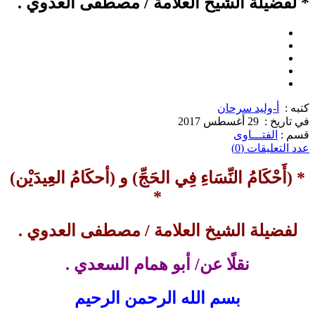
* لفضيلة الشيخ العلامة / مصطفى العدوي .
كتبه :
أ-وليد سرحان
في تاريخ :
29 أغسطس 2017
قسم :
الفتـــاوى
عدد التعليقات (0)
* (أَحْكَامُ النِّسَاءِ فِي الحَجِّ) و (أحكَامُ العِيدَيْن)
*
لفضيلة الشيخ العلامة / مصطفى العدوي .
نقلًا عن/ أبو همام السعدي .
بسم الله الرحمن الرحيم