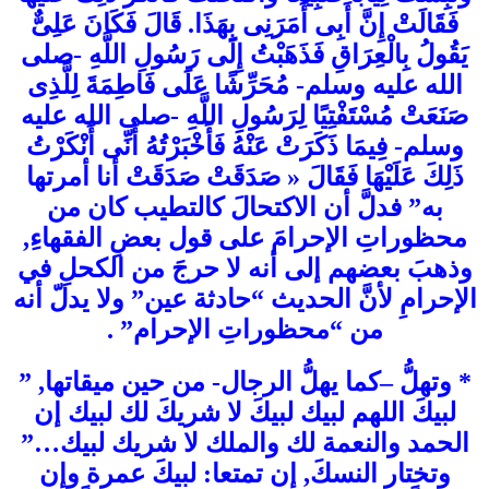
فَقَالَتْ إِنَّ أَبِى أَمَرَنِى بِهَذَا. قَالَ فَكَانَ عَلِىٌّ
يَقُولُ بِالْعِرَاقِ فَذَهَبْتُ إِلَى رَسُولِ اللَّهِ -صلى
الله عليه وسلم- مُحَرِّشًا عَلَى فَاطِمَةَ لِلَّذِى
صَنَعَتْ مُسْتَفْتِيًا لِرَسُولِ اللَّهِ -صلى الله عليه
وسلم- فِيمَا ذَكَرَتْ عَنْهُ فَأَخْبَرْتُهُ أَنِّى أَنْكَرْتُ
ذَلِكَ عَلَيْهَا فَقَالَ « صَدَقَتْ صَدَقَتْ أنا أمرتها
به” فدلَّ أن الاكتحالَ كالتطيب كان من
محظوراتِ الإحرامَ على قول بعضِ الفقهاءِ,
وذهبَ بعضهم إلى أنه لا حرجَ من الكحلِ في
الإحرامِ لأنَّ الحديث “حادثة عين” ولا يدلّ أنه
من “محظوراتِ الإحرام” .
* وتهلُّ –كما يهلُّ الرجال- من حين ميقاتها, ”
لبيكَ اللهم لبيك لبيكَ لا شريكَ لك لبيك إن
الحمد والنعمة لك والملك لا شريك لبيك…”
وتختار النسكَ, إن تمتعا: لبيكَ عمرة وإن