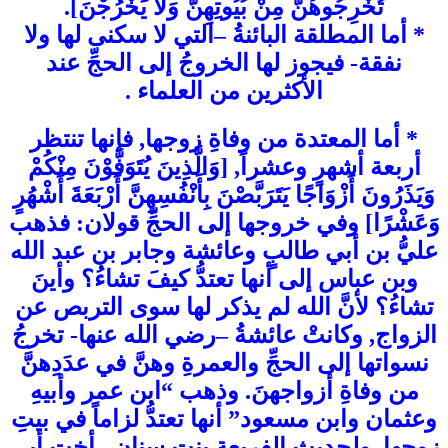
تُخْرِجُوهُنَّ مِنْ بُيُوتِهِنَّ وَلَا يَخْرُجْنَ].
* أما المطلقة البائنةُ –التي لا سكنى لها ولا
نفقة- فيجوز لها الخروجُ إلى الحجِّ عند
الأكثرين من العلماء .
* أما المعتدة من وفاةِ زوجها, فإنها تنتظر
أربعة أشهرٍ وعشراً, [وَالَّذِينَ يُتَوَفَّوْنَ مِنْكُمْ
وَيَذَرُونَ أَزْوَاجًا يَتَرَبَّصْنَ بِأَنْفُسِهِنَّ أَرْبَعَةَ أَشْهُرٍ
وَعَشْرًا] وفي خروجها إلى الحجِّ قولان: فذهب
عليُّ بن أبي طالبٍ وعائشة وجابر بن عبد الله
وبن عباس إلى أنها تعتدُّ كيفَ تشاءُ؟ وأينَ
تشاءُ؟ لأنَّ الله لم يذكر لها سوى التربص عن
الزواج, وكانتْ عائشةُ –رضي الله عنها- تخرجُ
نسواتها إلى الحجِّ والعمرةِ وهنَّ في عدَدِهنَّ
من وفاةِ أزواجهنَ. وذهب “ابن عمر وأبيهِ
وعثمان وابن مسعود” أنها تعتدُّ لزاماً في بيتِ
زوجها, ولحديث الفريعة بنت سنانِ –أخت أبي