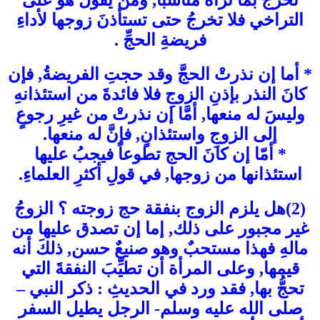
التراخي فلا تخرجُ حتى تستأذنَ زوجها لأداءِ
فريضةِ الحجِّ .
* أما إن نذرتْ الحجَّ وقد حجتِ الفريضةُ, فإن
كانَ النذر بإذنِ الزوجِ فلا فائدةَ من استئذانهِ
وليسَ له منعها, أمَّا إن نذرتْ من غيرِ رجوعٍ
إلى الزوجِ واستئذانٍ, فإنَّ له منعها.
* أمّا إن كانَ الحج تطوعاً فيجبُ عليها
استئذانها من زوجها, في قولِ أكثرِ العلماءِ.
(2)هل يلزم الزوج بنفقة حج زوجته ؟ الزوجُ
غير مجبور على ذلك, إما إن تصدق عليها من
مالهِ فهذا مستحبٌ وهو صنيعٌ حسن, ذلكَ أنه
قيمها, وعلى المرأة أن تطيِّبَ النفقةَ التي
تحجُّ بها, فقد ورد في الحديثِ : ذكر النبي –
صلى الله عليه وسلم- الرجل يطيل السفر