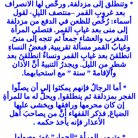
* وتنطلق إلى مزدلفة, ورخّص لها الانصراف
بعد غروبِ القمر –منتصف الليلِ- لقول
أسماء: رُخِّص للظعن في الدفع من مزدلفة
إلى منى بعد غيابِ القمر. فتصلي المرأة
المغرب والعشاء جمعاً ثم تتجه إلى منىً.
وغيابُ القمر مسألة تقريبية, فبعضُ النساءِ
انطلقنَ بعد غيابِ القمر ونساءٌ انطلقنَ بعد
شطرٍ من الليل. ويجدرُ التنبيهُ أنَّ الأذان
والإقامةَ ” سنة ” مع استحبابهما.
* أما الرجالُ فإنهم يمكثوا إلى أن يصلّوا
الفجر بمزدلفة ثم ينطلقوا, ويحلُّ له ما للمرأةِ
إن كان محرمها ورافقها ويخشى عليها
الضياعَ, فذكر القفهاء أنَّ من يصاحبَ أهل
الأعذار فإنه يأخذ حكمه .
* وترمي المرأة “الجمار” غورَ وصولها,