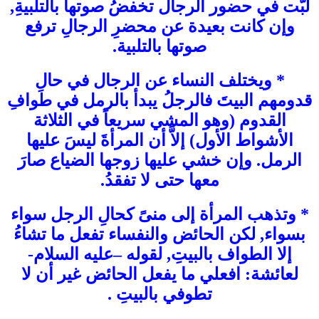
لبَّت في حضور الرجال تخفضُ صوتها بالتلبيةِ,
وإن كانت بعيدة عن محضرِ الرجالِ ترفع
صوتها بالتلبية.
* ويختلف النساء عن الرجال في حالِ
قدومهم البيتَ فالرجلُ يبدأ بالرمل في طوافِ
القدوم (وهو المشي سريعاً في الثلاثة
الأشواط الأول) إلاَّ أن المرأةَ ليسَ عليها
الرمل. وإن خشي عليها زوجها الضياع صارَ
معها حتى لا تفقدُ.
* وتذهب المرأة إلى منىً كحالِ الرجل سواء
بسواء, لكن الحائض والنفساء تفعل ما تشاءُ
إلا الطواف بالبيتِ, لقوله –عليه السلام-
لعائشة: افعلي ما يفعل الحائض غير أن لا
تطوفي بالبيتِ .