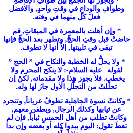
* ويجوز لها الجمع بين طوافِ الإفاضةِ
وطوافِ والوداعِ في وقتِ واحدٍ, والأفضل
فعلَ كل منهما في وقته.
* وإن أهلت بالمعمرة في الميقاتِ, قم
حاضتْ قبل وقتِ الحجِّ, وتطهر بعد الحجِّ فإنها
تبقى في تلبيتها, إلاَّ أنها لا تطوف.
* ولا يحلُّ له الخطبة والنكاح في ” الحج ”
لقوله –عليه السلام-: لا ينكح المحرم ولا
يخطب. فلا يجوز هذا ولا مقدماته, لكنْ إن
تحلَّلتْ من التحلّلِ الأول جازَ لها وله.
* وكانتْ نسوة الجاهلية تطوفُ عرياناً, وتتجرد
عن ثيابها وكذلك الرجال, ويطفن معهم,
وكانتْ تطلب من أهل الحمسِ ثياباً, فإن لم
تعطَ تقول: اليوم يبدوا كله أو بعضه وإن بدا