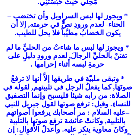
مَحِلِّي حَيْثُ حَبَسْتَنِي.
* ويجوز لها لبس السراويل وأن تختضب –
الحناء- لعدم ورودِ نصٍّ في حرمته, إلا أن
يكون الخضابُ مطيَّباً فلا يحل للطيب.
* ويجوز لها لبس ما شاءتْ من الحليِّ ما لم
تفتنْ بالحليِّ الرجالَ, لعدم ورودِ دليلٍ على
حرمةِ لبسه أثناء إحرامها .
* وتبقى ملبيّة في طريقها إلاَّ أنها لا ترفعُ
صوتَهَا, كما يفعلُ الرجل في تلبيتهم, لقوله في
الصلاة: من رابه شيئا فليسبح وإنما التصفيق
للنساءِ. وقيل: ترفع صوتها لقول جبريل للنبي
–عليه السلام-: مر أصحابك يرفعوا أصواتهم
بالتلبية, وكانتْ عائشة ترفع صوتها بالتلبية
وكانَ معاوية ينكر عليه. وأعدلُ الأقوال: إن