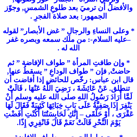
والأفضلُ أن ترميَ بعد طلوعِ الشمسِ, وجوّز
الجمهور: بعد صلاة الفجرِ .
* وعلى النساءِ والرجالِ ” غض الأبصار” لقوله
–عليه السلام-: من ملك سمعه وبصره غفر
الله له .
* وإن طافتِ المرأة ” طواف الإفاضة ” ثم
حاضتْ, فإن ” طواف الوداعِ ” يسقطُ عنها,
قال ابن عباس: رخّص للحائض إذا أفاضت أن
تنطلق. عَنْ عَائِشَةَ ، رَضِيَ اللَّهُ عَنْهَا ، قَالَتْ
لَمَّا أَرَادَ رَسُولُ اللهِ صلى الله عليه وسلم أَنْ
يَنْفِرَ إِذَا صَفِيَّةُ عَلَى بَابِ خِبَائِهَا كَئِيبَةً فَقَالَ لَهَا
عَقْرَى ، أَوْ حَلْقَى – إِنَّكِ لَحَابِسَتُنَا أَكُنْتِ أَفَضْتِ
يَوْمَ النَّحْرِ قَالَتْ نَعَمْ قَالَ فَانْفِرِي إِذًا.