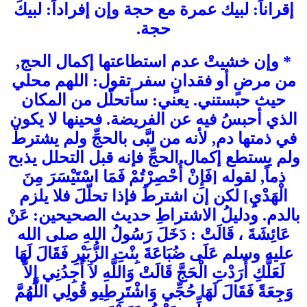
إقراناً: لبيك عمرة مع حجة وإن إفراداً: لبيكَ
حجة.
* وإن خشيتْ عدم استطاعتها إكمال الحج,
من مرضٍ أو فقدانٍ سفر تقول: اللهم محلي
حيث حبستني. يعني: سأتحلّل من المكان
الذي أحبسُ فيه عن الفريضة. فحينها لا يكون
في ذمتها دم, لأنه من لبَّى بالحجِّ ولم يشترطْ
ولم يستطع إكمال الحجِّ فإنه قبل التحلل يذبح
ذماً, لقوله [فَإِنْ أُحْصِرْتُمْ فَمَا اسْتَيْسَرَ مِنَ
الْهَدْيِ] لكن إن اشترطَ فإذا تحلّلَ فلا يلزم
بالدم. ودليلُ الاشتراطِ حديث الصحيحين: عَنْ
عَائِشَةَ ، قَالَتْ : دَخَلَ رَسُولُ اللهِ صلى الله
عليه وسلم عَلَى ضُبَاعَةَ بِنْتِ الزُّبَيْرِ فَقَالَ لَهَا
لَعَلَّكِ أَرَدْتِ الْحَجَّ قَالَتْ وَاللَّهِ لاَ أَجِدُنِي إِلاَّ
وَجِعَةً فَقَالَ لَهَا حُجِّي وَاشْتَرِطِيو قُولِي اللَّهُمَّ