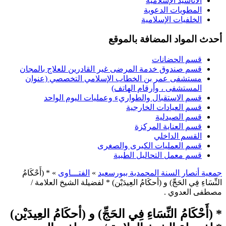
الأناشيد الإسلامية
المطويات الدعوية
الخلفيات الإسلامية
أحدث المواد المضافة بالموقع
قسم الحضانات
قسم صندوق خدمة المرضى غير القادرين للعلاج بالمجان
مستشفى عمر بن الخطاب الإسلامي التخصصي (عنوان
المستشفى ، وأرقام الهاتف)
قسم الاستقبال والطواريء وعمليات اليوم الواحد
قسم العيادات الخارجية
قسم الصيدلية
قسم العناية المركزة
القسم الداخلي
قسم العمليات الكبرى والصغرى
قسم معمل التحاليل الطبية
جمعية أنصار السنة المحمدية ببورسعيد
»
الفتـــاوى
» * (أَحْكَامُ
النِّسَاءِ فِي الحَجِّ) و (أحكَامُ العِيدَيْن) * لفضيلة الشيخ العلامة /
مصطفى العدوي .
* (أَحْكَامُ النِّسَاءِ فِي الحَجِّ) و (أحكَامُ العِيدَيْن)