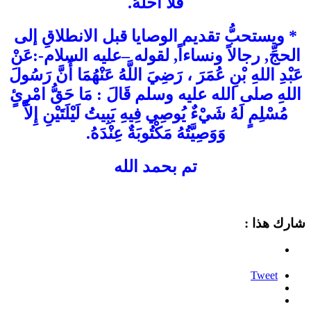
فلا أحلِّهُ.
* ويستحبُّ تقديم الوصايا قبل الانطلاقِ إلى
الحجِّ, رجالاً ونساءاً, لقوله –عليه السلام-:عَنْ
عَبْدِ اللهِ بْنِ عُمَرَ ، رَضِيَ اللَّهُ عَنْهُمَا أَنَّ رَسُولَ
اللهِ صلى الله عليه وسلم قَالَ : مَا حَقُّ امْرِئٍ
مُسْلِمٍ لَهُ شَيْءٌ يُوصِي فِيهِ يَبِيتُ لَيْلَتَيْنِ إِلاَّ
وَوَصِيَّتُهُ مَكْتُوبَةٌ عِنْدَهُ.
تم بحمد الله
شارك هذا :
Tweet