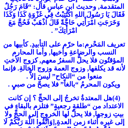
المتقدمة, وحديث ابن عباسٍ قال: “قَامَ رَجُلٌ
فَقَالَ يَا رَسُولَ اللهِ اكْتُتِبْتُ فِي غَزْوَةِ كَذَا وَكَذَا
وَخَرَجَتِ امْرَأَتِي حَاجَّةً قَالَ اذْهَبْ فَحُجَّ مَعَ
امْرَأَتِكَ” .
تعريف المَحْرم:ما حرّم على التأبيدِ. كأبيها من
النسب والرضاعةِ وأخيها, وأما المحارم
المؤقتُون فلا يحلُّ السفرُ معهم, كزوج الأختِ
لأنه قد يكلفها, وزوج العمة وزوج الخالةِ. فإنما
منعوا من “النكاح” ليسَ إلاَّ .
ويكون المحرمُ “بالغاً” فلا يصحّ من صبيٍ .
(4)هل المعتدةُ تخرجُ إلى الحجِّ ؟ إن كانت
الاعتداد من “طلقةٍ رجعيةٍ” فتلزم بالبقاءِ في
بيتِ زوجها, فلا يحلّ لها الخروج إلى الحجِّ ولا
إلى غيرِه أثناء زمن العدةِ,[وَاتَّقُوا اللَّهَ رَبَّكُمْ لَا