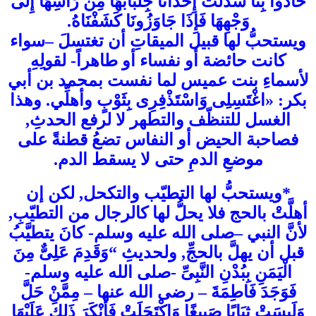
حَاذَوْا بِنَا سَدَلَتْ إِحْدَانَا جِلْبَابَهَا مِنْ رَأْسِهَا إِلَى
وَجْهِهَا فَإِذَا جَاوَزُونَا كَشَفْنَاهُ.
ويستحبُّ لها قبيل الميقاتِ أن تغتسلَ –سواء
كانت حائضة أو نفساء أو طاهراً- لقولِهِ
لأسماءِ بنت عميس لما نفست بمحمد بن أبي
بكر: «اغْتَسِلِى وَاسْتَذْفِرِى بِثَوْبٍ وأهلِّي. وهذا
الغسل للتنظّف والتطهر لا لرفع الحدثِ,
فصاحبة الحيض أو النفاس تضعُ قطنةً على
موضعِ الدمِ حتى لا يسقط الدم.
*ويستحبُّ لها التطيّب والتكحل, لكن إن
أهلَّتْ بالحج فلا يحلُّ لها كالرجال من التطيّبِ,
لأنَّ النبي –صلى الله عليه وسلم- كانَ يتطيَّبُ
قبل أن يهلَّ بالحجِّ, ولحديثِ “وَقَدِمَ عَلِىٌّ مِنَ
الْيَمَنِ بِبُدْنِ النَّبِىِّ -صلى الله عليه وسلم-
فَوَجَدَ فَاطِمَةَ – رضى الله عنها – مِمَّنْ حَلَّ
وَلَبِسَتْ ثِيَابًا صَبِيغًا وَاكْتَحَلَتْ فَأَنْكَرَ ذَلِكَ عَلَيْهَا