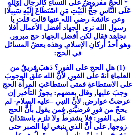
* الحجُّ مفروضٌ على النساءِ كالرجال [وَلِلَّهِ
عَلَى النَّاسِ حِجُّ الْبَيْتِ مَنِ اسْتَطَاعَ إِلَيْهِ سَبِيلًا]
وعن عائشة رضي الله عنها قالت قلت يا
رسول الله نرى الجهاد أفضل الأعمال أفلا
نجاهد فقال لكن أفضل الجهاد حج مبرور.
وهو أحدُ أركانِ الإسلام, وهذه بعضُ المسائل
في الحج:
(1) هل الحج على الفور؟ ذهبَ فريقٌ من
العلماءِ أنهُ على الفورِ, لأنَّ الله علَّق الوجوبَ
على الاستطاعةِ فمتى استطاعَتِ المرأة الحج
وجبَ عليها, وقال بعضهم: يجوزُ التأخير إن
عرضتْ عوارض, لأنَّ النبي –عليه السلام- لم
يحجّ من فورِ فرضيَّتهِ, فمن يقول بأنًّ الحج
على الفورِ: فلا يشترطُ ولا تلزم باستئذانَ
زوجها, على أنَّ الذي ينبغي لها الصبر حتى
تخرجَ بما تراهُ مناسباً, ومن يقولُ هو على