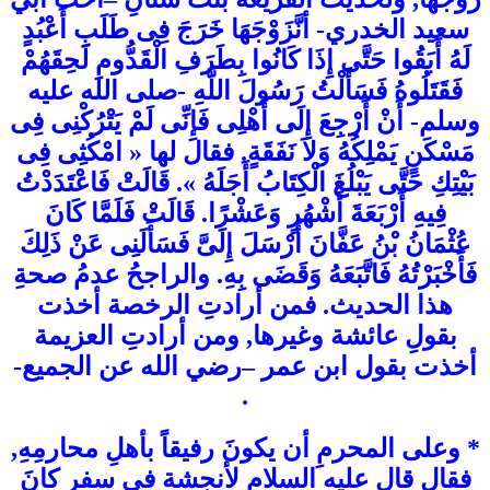
سعيد الخدري- أنَّزَوْجَهَا خَرَجَ فِى طَلَبِ أَعْبُدٍ
لَهُ أَبَقُوا حَتَّى إِذَا كَانُوا بِطَرَفِ الْقَدُّومِ لَحِقَهُمْ
فَقَتَلُوهُ فَسَأَلْتُ رَسُولَ اللَّهِ -صلى الله عليه
وسلم- أَنْ أَرْجِعَ إِلَى أَهْلِى فَإِنِّى لَمْ يَتْرُكْنِى فِى
مَسْكَنٍ يَمْلِكُهُ وَلاَ نَفَقَةٍ. فقال لها « امْكُثِى فِى
بَيْتِكِ حَتَّى يَبْلُغَ الْكِتَابُ أَجَلَهُ ». قَالَتْ فَاعْتَدَدْتُ
فِيهِ أَرْبَعَةَ أَشْهُرٍ وَعَشْرًا. قَالَتْ فَلَمَّا كَانَ
عُثْمَانُ بْنُ عَفَّانَ أَرْسَلَ إِلَىَّ فَسَأَلَنِى عَنْ ذَلِكَ
فَأَخْبَرْتُهُ فَاتَّبَعَهُ وَقَضَى بِهِ. والراجحُ عدمُ صحةِ
هذا الحديث. فمن أرادتِ الرخصة أخذت
بقولِ عائشة وغيرها, ومن أرادتِ العزيمة
أخذت بقول ابن عمر –رضي الله عن الجميع-
.
* وعلى المحرمِ أن يكونَ رفيقاً بأهلِ محارمِهِ,
فقال قال عليه السلام لأنجشة في سفرٍ كانَ