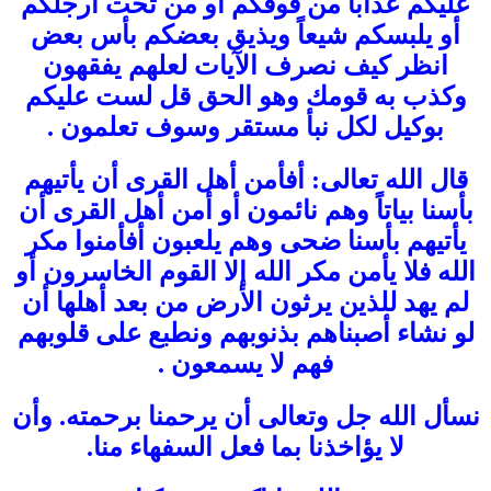
عليكم عذاباً من فوقكم أو من تحت أرجلكم
أو يلبسكم شيعاً ويذيق بعضكم بأس بعض
انظر كيف نصرف الآيات لعلهم يفقهون
وكذب به قومك وهو الحق قل لست عليكم
بوكيل لكل نبأ مستقر وسوف تعلمون .
قال الله تعالى: أفأمن أهل القرى أن يأتيهم
بأسنا بياتاً وهم نائمون أو أمن أهل القرى أن
يأتيهم بأسنا ضحى وهم يلعبون أفأمنوا مكر
الله فلا يأمن مكر الله إلا القوم الخاسرون أو
لم يهد للذين يرثون الأرض من بعد أهلها أن
لو نشاء أصبناهم بذنوبهم ونطبع على قلوبهم
فهم لا يسمعون .
نسأل الله جل وتعالى أن يرحمنا برحمته. وأن
لا يؤاخذنا بما فعل السفهاء منا.