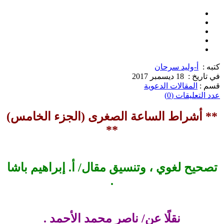
كتبه :
أ-وليد سرحان
في تاريخ :
18 ديسمبر 2017
قسم :
المقالات الدعوية
عدد التعليقات (0)
** أشراط الساعة الصغرى (الجزء الخامس)
**
تصحيح لغوي ، وتنسيق مقال/ أ. إبراهيم باشا
.
نقلًا عن/ ناصر محمد الأحمد .