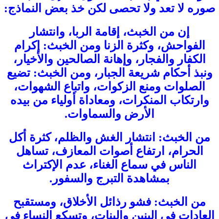
صوره لا تعد ولا تحصى لكن خذ بعض النماذج:
إن من الخبث، إقامة الربا، وانتشار
الفواحش، وكثرة الزنا ومن الخبث: إكرام
الكفار والفجار، وإهانة الصالحين والأخيار،
ونبذ أحكام شريعة الجبار، ومن الخبث: تضيع
الصلوات ومنع الزكوات، واتباع الشهوات،
وارتكاب المنكرات، ومعاداة أولياء من بيده
الأرض والسماوات.
من الخبث: انتشار الغش والظلم، كثرة أكل
الحرام، ارتفاع أصوات المعازف، تساهل
الناس في سماع الغناء، عدم الإكتراث
بمشاهدة التبرج والسفور.
من الخبث: فشو رذائل الأخلاق، ومستقبح
العادات في البنين والبنات، وتسكع النساء في