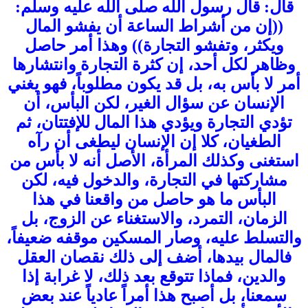
قال: قال رسول الله صلى الله عليه وسلم:
((إن من أشراط الساعة أن يفشو المال
ويكثر، وتفشو التجارة)) وهذا أمر حاصل
وظاهر لكل أحد، إن كثرة التجارة وانتشارها
أمر لا بأس به، بل قد يكون مطلوباً، فهو يغني
الإنسان عن سؤال الغير، لكن البأس، أن
تؤدي التجارة ويؤدي هذا المال للإفتتان، ثم
الطغيان، كلا إن الإنسان ليطغى أن رآه
استغنى وكذلك المرأة، الأصل أنه لا بأس من
مشاركتها في التجارة، والدخول فيه، لكن
البأس ما هو حاصل من واقعنا في هذا
الزمان، التمرد، والاستغناء عن الزوج، بل
والتسلط عليه، وصار المسكين موقفه ضعيفاً،
فالمال بيدها، أضف إلى ذلك نقصان العقل
والدين، فماذا تتوقع بعد ذلك، لا غرابة إذا
سمعنا، بل أصبح هذا أمراً عادياً عند بعض