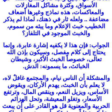
الأسواق، وكثرة مشاكل المغازلات
والمعاكسات، هذه نماذج وغيرها أضعاف
مضاعفة .. ولعله ثار في ذهنك، لماذا لم يذكر
الخطيب خبث الإعلام وما يبثه من سموم،
والخبث الموجود في التلفاز؟
الجواب: فإن هذا لا يكفيه إشارة عابرة، وإنما
يحتاج إلى كلام مفصل، وسيكون بإذن الله
تعالى، خصوصاً الخبث الأكبر، وشيطان
الخبائث، ما يسمونه: الدش.
والمشكلة أن الناس نيام، والمجتمع غافلٌ لاه،
لا يعلم بأن الخبث، يهدم الأركان، ويقوض
الأساس، ويزيل النعم، وينقص المال، وترتفع
الأسعار، وتغلو المعيشة، وتحل الهزائم
الحربية والمعنوية قل هو القادر على أن يبعث