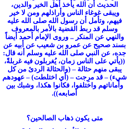
الحديث أن الله يأخذ أهل الخير والدين،
ويبقى غوغاء الناس وأراذلهم ومن لا خير
فيهم، وتأمل أن رسول الله صلى الله عليه
وسلم قد ربط القضية بالأمر بالمعروف
والنهي عن المنكر .. وروى الإمام أحمد أيضاً
بسند صحيح عن عمرو بن شعيب عن أبيه عن
جده، عن النبي صلى الله عليه وسلم أنه قال:
((يأتي على الناس زمان، يُغربلون فيه غربلةً،
يبقى منهم حثالة – (والحثالة الردئ من كل
شيء) – قد مرِجت – (أي اختلطت) – عهودهم
وأماناتهم واختلفوا، فكانوا هكذا، وشبك بين
أصابعه)).
متى يكون ذهاب الصالحين؟