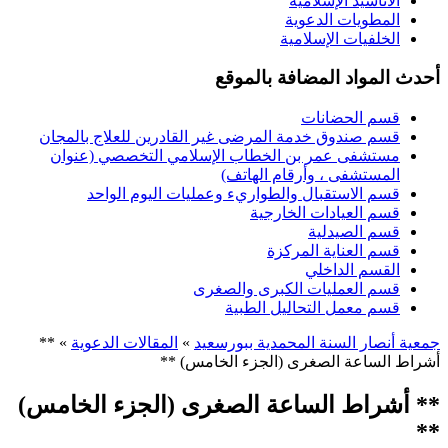
الأناشيد الإسلامية
المطويات الدعوية
الخلفيات الإسلامية
أحدث المواد المضافة بالموقع
قسم الحضانات
قسم صندوق خدمة المرضى غير القادرين للعلاج بالمجان
مستشفى عمر بن الخطاب الإسلامي التخصصي (عنوان
المستشفى ، وأرقام الهاتف)
قسم الاستقبال والطواريء وعمليات اليوم الواحد
قسم العيادات الخارجية
قسم الصيدلية
قسم العناية المركزة
القسم الداخلي
قسم العمليات الكبرى والصغرى
قسم معمل التحاليل الطبية
جمعية أنصار السنة المحمدية ببورسعيد
»
المقالات الدعوية
» **
أشراط الساعة الصغرى (الجزء الخامس) **
** أشراط الساعة الصغرى (الجزء الخامس)
**