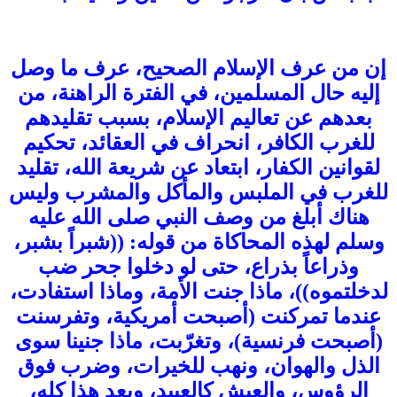
إن من عرف الإسلام الصحيح، عرف ما وصل
إليه حال المسلمين، في الفترة الراهنة، من
بعدهم عن تعاليم الإسلام، بسبب تقليدهم
للغرب الكافر، انحراف في العقائد، تحكيم
لقوانين الكفار، ابتعاد عن شريعة الله، تقليد
للغرب في الملبس والمأكل والمشرب وليس
هناك أبلغ من وصف النبي صلى الله عليه
وسلم لهذه المحاكاة من قوله: ((شبراً بشبر،
وذراعاً بذراع، حتى لو دخلوا جحر ضب
لدخلتموه))، ماذا جنت الأمة، وماذا استفادت،
عندما تمركنت (أصبحت أمريكية، وتفرسنت
(أصبحت فرنسية)، وتغرّبت، ماذا جنينا سوى
الذل والهوان، ونهب للخيرات، وضرب فوق
الرؤوس، والعيش كالعبيد، وبعد هذا كله،