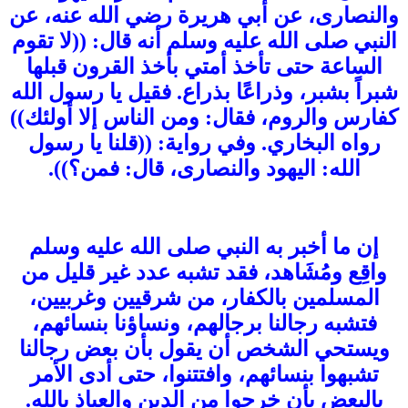
والنصارى، عن أبي هريرة رضي الله عنه، عن
النبي صلى الله عليه وسلم أنه قال: ((لا تقوم
الساعة حتى تأخذ أمتي بأخذ القرون قبلها
شبراً بشبر، وذراعًا بذراع. فقيل يا رسول الله
كفارس والروم، فقال: ومن الناس إلا أولئك))
رواه البخاري. وفي رواية: ((قلنا يا رسول
الله: اليهود والنصارى، قال: فمن؟)).
إن ما أخبر به النبي صلى الله عليه وسلم
واقِع ومُشَاهد، فقد تشبه عدد غير قليل من
المسلمين بالكفار، من شرقيين وغربيين،
فتشبه رجالنا برجالهم، ونساؤنا بنسائهم،
ويستحي الشخص أن يقول بأن بعض رجالنا
تشبهوا بنسائهم، وافتتنوا، حتى أدى الأمر
بالبعض بأن خرجوا من الدين والعياذ بالله.