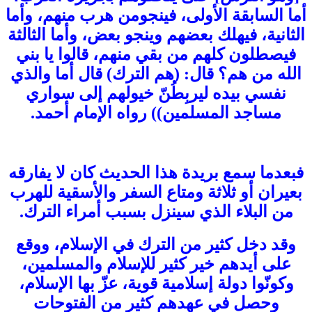
أما السابقة الأولى، فينجومن هرب منهم، وأما
الثانية، فيهلك بعضهم وينجو بعض، وأما الثالثة
فيصطلون كلهم من بقي منهم، قالوا يا بني
الله من هم؟ قال: (هم الترك) قال أما والذي
نفسي بيده ليربِطُنّ خيولهم إلى سواري
مساجد المسلمين)) رواه الإمام أحمد.
فبعدما سمع بريدة هذا الحديث كان لا يفارقه
بعيران أو ثلاثة ومتاع السفر والأسقية للهرب
من البلاء الذي سينزل بسبب أمراء الترك.
وقد دخل كثير من الترك في الإسلام، ووقع
على أيدهم خير كثير للإسلام والمسلمين،
وكونّوا دولة إسلامية قوية، عزّ بها الإسلام،
وحصل في عهدهم كثير من الفتوحات