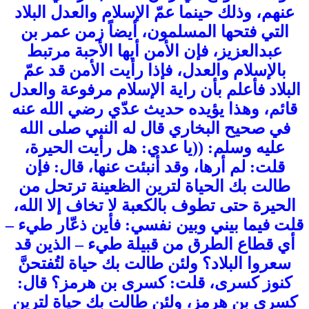
عنهم، وذلك حينما عمّ الإسلام والعدل البلاد
التي فتحها المسلمون، أيضاً زمن عمر بن
عبدالعزيز، فإن الأمن أيها الأحبة مرتبط
بالإسلام والعدل، فإذا رأيت الأمن قد عمّ
البلاد فأعلم بأن راية الإسلام مرفوعة والعدل
قائم، وهذا يؤيده حديث عدّي رضي الله عنه
في صحيح البخاري قال له النبي صلى الله
عليه وسلم: ((يا عدي: هل رأيت الحيرة،
قلت: لم أرها، وقد أنبئت عنها، قال: فإن
طالت بك الحياة لترين الظعينة ترتحل من
الحيرة حتى تطوف بالكعبة لا تخاف إلا الله،
قلت فيما بيني وبين نفسي: فأين ذعّار طيء –
أي قطاع الطرق من قبيلة طيء – الذين قد
سعروا البلاد؟ ولئن طالت بك حياة لتُفتحنَّ
كنوز كسرى، قلت: كسرى بن هرمز؟ قال:
كسرى بن هرمز، ولئن طالت بك حياة لترين