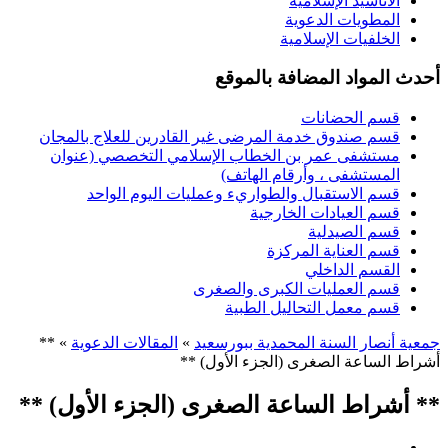
الأناشيد الإسلامية
المطويات الدعوية
الخلفيات الإسلامية
أحدث المواد المضافة بالموقع
قسم الحضانات
قسم صندوق خدمة المرضى غير القادرين للعلاج بالمجان
مستشفى عمر بن الخطاب الإسلامي التخصصي (عنوان
المستشفى ، وأرقام الهاتف)
قسم الاستقبال والطواريء وعمليات اليوم الواحد
قسم العيادات الخارجية
قسم الصيدلية
قسم العناية المركزة
القسم الداخلي
قسم العمليات الكبرى والصغرى
قسم معمل التحاليل الطبية
جمعية أنصار السنة المحمدية ببورسعيد
»
المقالات الدعوية
» **
أشراط الساعة الصغرى (الجزء الأول) **
** أشراط الساعة الصغرى (الجزء الأول) **