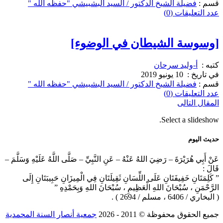
قسم :
فضيلة الشيخ الدكتور / السيد البشبيشي "حفظه الله "
عدد التعليقات (0)
[وسوسة الشيطان في الوضوء]
كتبه :
أ-وليد سرحان
في تاريخ :
10 يونيو 2019
قسم :
فضيلة الشيخ الدكتور / السيد البشبيشي "حفظه الله "
عدد التعليقات (0)
المقال التالى
Select a slideshow.
حديث اليوم
عَنْ أَبِي هُرَيْرَةَ – رَضِيَ اللهُ عَنْهُ – عَنِ النَّبِيِّ – صَلَّى اللَّهُ عَلَيْهِ وَسَلَّمَ –
قَالَ :
” كَلِمَتَانِ خَفِيفَتَانِ عَلَى اللِّسَانِ ثَقِيلَتَانِ فِي الْمِيزَانِ حَبِيبَتَانِ إِلَى
الرَّحْمَنِ ، سُبْحَانَ اللهِ الْعَظِيمِ ، سُبْحَانَ اللهِ وَبِحَمْدِهِ ”
( البخاري / 6406 ، مسلم / 2694 ) .
جميع الحقوق محفوظة © 2011 ‐ 2026
جمعية أنصار السنة المحمدية