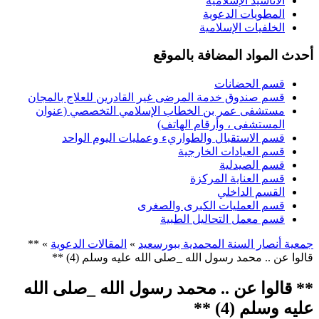
الأناشيد الإسلامية
المطويات الدعوية
الخلفيات الإسلامية
أحدث المواد المضافة بالموقع
قسم الحضانات
قسم صندوق خدمة المرضى غير القادرين للعلاج بالمجان
مستشفى عمر بن الخطاب الإسلامي التخصصي (عنوان
المستشفى ، وأرقام الهاتف)
قسم الاستقبال والطواريء وعمليات اليوم الواحد
قسم العيادات الخارجية
قسم الصيدلية
قسم العناية المركزة
القسم الداخلي
قسم العمليات الكبرى والصغرى
قسم معمل التحاليل الطبية
جمعية أنصار السنة المحمدية ببورسعيد
»
المقالات الدعوية
» **
قالوا عن .. محمد رسول الله _صلى الله عليه وسلم (4) **
** قالوا عن .. محمد رسول الله _صلى الله
عليه وسلم (4) **