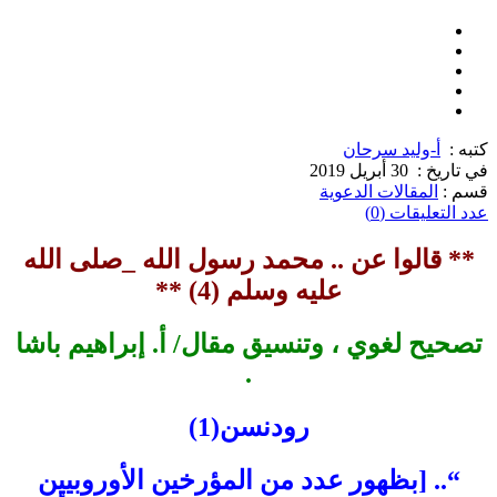
كتبه :
أ-وليد سرحان
في تاريخ :
30 أبريل 2019
قسم :
المقالات الدعوية
عدد التعليقات (0)
** قالوا عن .. محمد رسول الله _صلى الله
عليه وسلم (4) **
تصحيح لغوي ، وتنسيق مقال/ أ. إبراهيم باشا
.
رودنسن(1)
“.. [بظهور عدد من المؤرخين الأوروبيين