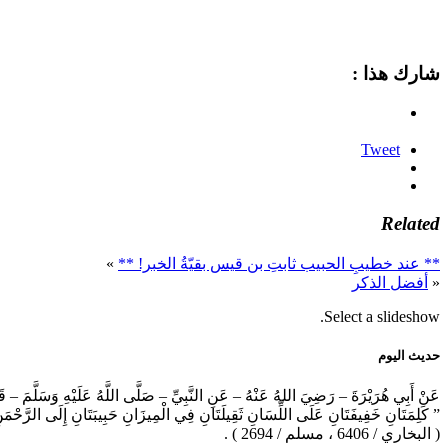
شارك هذا :
Tweet
Related
** عند خطيبِ الحبيب ثابتِ بن قيس بقيّةُ الخبر! **
»
«
أفضل الذكر
Select a slideshow.
حديث اليوم
عَنْ أَبِي هُرَيْرَةَ – رَضِيَ اللهُ عَنْهُ – عَنِ النَّبِيِّ – صَلَّى اللَّهُ عَلَيْهِ وَسَلَّمَ – ق
” كَلِمَتَانِ خَفِيفَتَانِ عَلَى اللِّسَانِ ثَقِيلَتَانِ فِي الْمِيزَانِ حَبِيبَتَانِ إِلَى الرَّحْم
( البخاري / 6406 ، مسلم / 2694 ) .