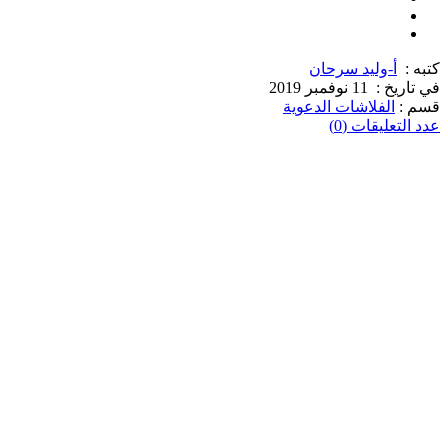
كتبه :
أ-وليد سرحان
في تاريخ :
11 نوفمبر 2019
قسم :
الفلاشات الدعوية
عدد التعليقات (0)