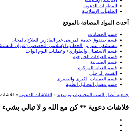
الأناشيد الإسلامية
المطويات الدعوية
الخلفيات الإسلامية
أحدث المواد المضافة بالموقع
قسم الحضانات
قسم صندوق خدمة المرضى غير القادرين للعلاج بالمجان
مستشفى عمر بن الخطاب الإسلامي التخصصي (عنوان المستشفى
قسم الاستقبال والطواريء وعمليات اليوم الواحد
قسم العيادات الخارجية
قسم الصيدلية
قسم العناية المركزة
القسم الداخلي
قسم العمليات الكبرى والصغرى
قسم معمل التحاليل الطبية
جمعية أنصار السنة المحمدية ببورسعيد
»
الفلاشات الدعوية
» فلاشات د
فلاشات دعوية ** كن مع الله و لا تبالي بشيء (م