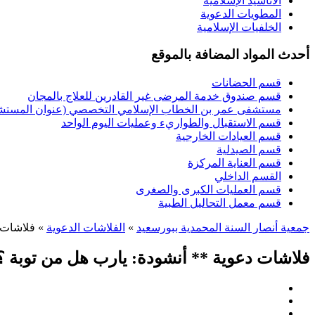
الأناشيد الإسلامية
المطويات الدعوية
الخلفيات الإسلامية
أحدث المواد المضافة بالموقع
قسم الحضانات
قسم صندوق خدمة المرضى غير القادرين للعلاج بالمجان
مستشفى عمر بن الخطاب الإسلامي التخصصي (عنوان المستشفى
قسم الاستقبال والطواريء وعمليات اليوم الواحد
قسم العيادات الخارجية
قسم الصيدلية
قسم العناية المركزة
القسم الداخلي
قسم العمليات الكبرى والصغرى
قسم معمل التحاليل الطبية
جمعية أنصار السنة المحمدية ببورسعيد
»
الفلاشات الدعوية
» فلاشات د
فلاشات دعوية ** أنشودة: يارب هل من توبة ؟