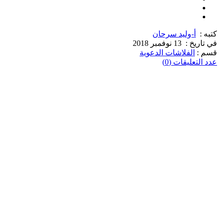
كتبه :
أ-وليد سرحان
في تاريخ :
13 نوفمبر 2018
قسم :
الفلاشات الدعوية
عدد التعليقات (0)