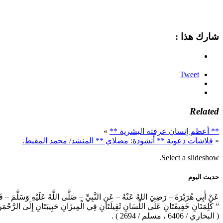
شارك هذا :
Tweet
Related
** أعظم إنسان عرفته البشرية **
»
«
فلاشات دعوية ** أنشودة: مصلاي ** المنشد/ محمد المقيط.
Select a slideshow.
حديث اليوم
عَنْ أَبِي هُرَيْرَةَ – رَضِيَ اللهُ عَنْهُ – عَنِ النَّبِيِّ – صَلَّى اللَّهُ عَلَيْهِ وَسَلَّمَ – ق
” كَلِمَتَانِ خَفِيفَتَانِ عَلَى اللِّسَانِ ثَقِيلَتَانِ فِي الْمِيزَانِ حَبِيبَتَانِ إِلَى الرَّحْم
( البخاري / 6406 ، مسلم / 2694 ) .