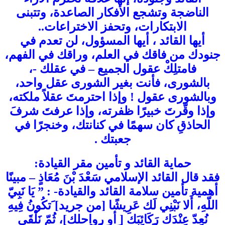
الناضجة وتشجع الأفكار الصاعدة، وتتبنى
الابتكارات، وتحفز الاختراعات..
أيها القائد ، أيها المسؤول، لن تعدم في
جنودك من فاقك في العلم، وراقك في الفهم،
فامتلِكْ عقول الجميع – في عقلك -،
بالشورى، فأنت بغير الشورى عقل واحد،
وبالشورى عقول ! وإذا احترمتَ عقلاً ملكته،
وإذا وقّرتَ خبيرًا ظفرته، وإذا عرفتَ شرفَ
الحاذقِ كان سهمًا في كنانتك، وخنجرًا في
جعبتك .
حماية القائد و تأمين مقر القيادة:
فقد قال القائد الإسلامي سَعْدَ بْنَ مُعَاذٍ – مبينًا
أهمية تأمين سلامة القائد والقيادة- : ” يَا نَبِيّ
اللّهِ، أَلا نَبْنِي لَك عَرِيشًا [من جريد] َتكُونُ فِيهِ
نُعِدّ عِنْدَك رَكَائِبَك [ أو رواحلك]، ثُمّ نَلْقَى