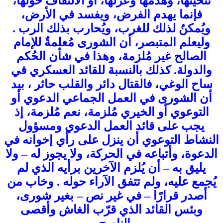
تنحيتها، وهدمها وعزلها، أو الالتفاف حولها،
فإنما يهدم الفرض، ويفسد في الأرض،
ويُمكنُ لذلك للغرب، ويُحارب بذلك الرب .
وليعلم المتبصر، أن الشورى مُعلمةٌ للإمام
الصالح غير مُلزمة، وهذا في شأن الحُكم
والدولة. كذلك بالنسبة للقائد العسكري في
ساح الوغي، فالقتال دائر والقلب حائر ، بيد
أن الشورى في العمل الجماعي الدعوي أو
التوعوي أو الخيري مُلزمة، نعم مُلزمة، إذ
يجب على قائد العمل الدعوي ومسؤول
النشاط التوعوي أن ينزل على رأي إخوانه في
الدعوة، وأتباعه في الحركة، ولا يجوز له – ولا
يليق به – أن يُلزم الآخرين برأيه الذي لم
يُجمع عليه، ولم تتفق الآراء حوله . وخاب من
أصدر قرارًا – في غير نص – بغير شورى،
وبئس القائد الذي قرّب الغاش وأقصى