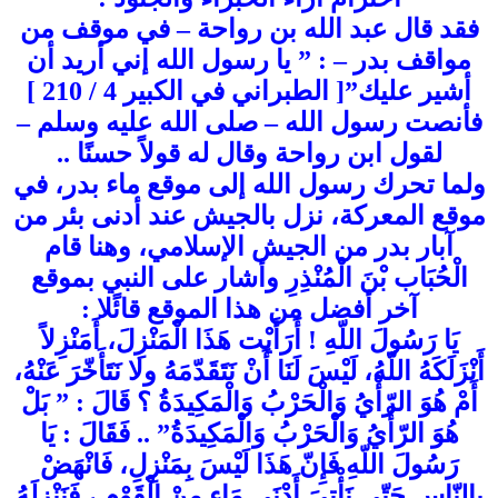
فقد قال عبد الله بن رواحة – في موقف من
مواقف بدر – : ” يا رسول الله إني أريد أن
أشير عليك”[ الطبراني في الكبير 4 / 210 ]
فأنصت رسول الله – صلى الله عليه وسلم –
لقول ابن رواحة وقال له قولاً حسنًا ..
ولما تحرك رسول الله إلى موقع ماء بدر، في
موقع المعركة، نزل بالجيش عند أدنى بئر من
آبار بدر من الجيش الإسلامي، وهنا قام
الْحُبَاب بْنَ الْمُنْذِرِ وأشار على النبي بموقع
آخر أفضل من هذا الموقع قائًلا :
يَا رَسُولَ اللّهِ ! أَرَأَيْت هَذَا الْمَنْزِلَ، أَمَنْزِلاً
أَنْزَلَكَهُ اللّهُ، لَيْسَ لَنَا أَنْ نَتَقَدّمَهُ ولا نَتَأَخّرَ عَنْهُ،
أَمْ هُوَ الرّأْيُ وَالْحَرْبُ وَالْمَكِيدَةُ ؟ قَالَ : ” بَلْ
هُوَ الرّأْيُ وَالْحَرْبُ وَالْمَكِيدَةُ” .. فَقَالَ : يَا
رَسُولَ اللّهِ فَإِنّ هَذَا لَيْسَ بِمَنْزِلِ، فَانْهَضْ
بِالنّاسِ حَتّى نَأْتِيَ أَدْنَى مَاءٍ مِنْ الْقَوْمِ ، فَنَنْزِلَهُ