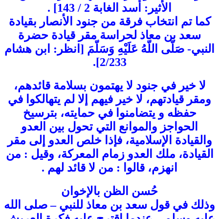
الأثير: أسد الغابة 2 / 143] .
كما تم انتخاب فرقة من جنود الأنصار بقيادة
سعد بن معاذ لحراسة مقر قيادة حضرة
النبي- صَلّى اللّهُ عَلَيْهِ وَسَلّمَ [انظر: ابن هشام
2/233].
لا خير في جنود لا يهتمون بسلامة قائدهم،
ومقر قيادتهم، لا خير فيهم إلا لم يتهالكوا في
حفظه و يتضامنوا في حمايته، بترسيخ
الحواجز والموانع التي تحول بين العدو
والقيادة الإسلامية، فإذا خلص العدو إلى مقر
القيادة، ملك العدو زمام المعركة، وقيل : من
انهزم، قالوا : من لا قائد لهم .
حُسن الظن بالإخوان
وذلك في قول سعد بن معاذ للنبي – صلى الله
عليه وسلم – عندما اقترح عليه فكرة العريش