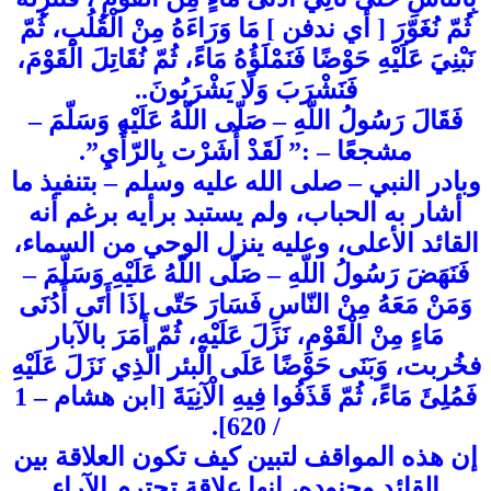
ثُمّ نُغَوّرَ [ أي ندفن ] مَا وَرَاءَهُ مِنْ الْقُلُبِ، ثُمّ
نَبْنِيَ عَلَيْهِ حَوْضًا فَنَمْلَؤُهُ مَاءً، ثُمّ نُقَاتِلَ الْقَوْمَ،
فَنَشْرَبَ وَلَا يَشْرَبُونَ..
فَقَالَ رَسُولُ اللّهِ – صَلّى اللّهُ عَلَيْهِ وَسَلّمَ –
مشجعًا – :” لَقَدْ أَشَرْت بِالرّأْيِ”.
وبادر النبي – صلى الله عليه وسلم – بتنفيذ ما
أشار به الحباب، ولم يستبد برأيه برغم أنه
القائد الأعلى، وعليه ينزل الوحي من السماء،
فَنَهَضَ رَسُولُ اللّهِ – صَلّى اللّهُ عَلَيْهِ وَسَلّمَ –
وَمَنْ مَعَهُ مِنْ النّاسِ فَسَارَ حَتّى إذَا أَتَى أَدُنَى
مَاءٍ مِنْ الْقَوْمِ، نَزَلَ عَلَيْهِ، ثُمّ أَمَرَ بالآبار
فخُربت، وَبَنَى حَوْضًا عَلَى الْبئر الّذِي نَزَلَ عَلَيْهِ
فَمُلِئَ مَاءً، ثُمّ قَذَفُوا فِيهِ الْآنِيَةَ [ابن هشام – 1
/ 620].
إن هذه المواقف لتبين كيف تكون العلاقة بين
القائد وجنوده، إنها علاقة تحترم الآراء