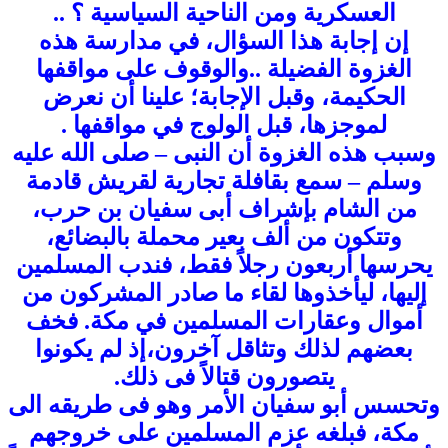
العسكرية ومن الناحية السياسية ؟ ..
إن إجابة هذا السؤال، في مدارسة هذه
الغزوة الفضيلة ..والوقوف على مواقفها
الحكيمة، وقبل الإجابة؛ علينا أن نعرض
لموجزها، قبل الولوج في مواقفها .
وسبب هذه الغزوة أن النبى – صلى الله عليه
وسلم – سمع بقافلة تجارية لقريش قادمة
من الشام بإشراف أبى سفيان بن حرب،
وتتكون من ألف بعير محملة بالبضائع،
يحرسها أربعون رجلاً فقط، فندب المسلمين
إليها، ليأخذوها لقاء ما صادر المشركون من
أموال وعقارات المسلمين في مكة. فخف
بعضهم لذلك وتثاقل آخرون،إذ لم يكونوا
يتصورون قتالاً فى ذلك.
وتحسس أبو سفيان الأمر وهو فى طريقه الى
مكة، فبلغه عزم المسلمين على خروجهم