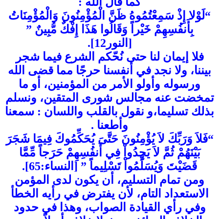
كما قال الله :
“لَوْلا إِذْ سَمِعْتُمُوهُ ظَنَّ الْمُؤْمِنُونَ وَالْمُؤْمِنَاتُ
بِأَنفُسِهِمْ خَيْراً وَقَالُوا هَذَا إِفْكٌ مُّبِينٌ ”
[النور12].
فلا إيمان لنا حتى نُحّكم الشرع فيما شجر
بيننا، ولا نجد في أنفسنا حرجًا مما قضى الله
ورسوله وأولو الأمر من المؤمنين، أو ما
تمخضت عنه مجالس شورى المتقين، ونسلم
بذلك تسليما،و نقول بالقلب واللسان : سمعنا
وأطعنا .
“فَلاَ وَرَبِّكَ لاَ يُؤْمِنُونَ حَتَّىَ يُحَكِّمُوكَ فِيمَا شَجَرَ
بَيْنَهُمْ ثُمَّ لاَ يَجِدُواْ فِي أَنفُسِهِمْ حَرَجاً مِّمَّا
قَضَيْتَ وَيُسَلِّمُواْ تَسْلِيماً ” [النساء:65].
ومن تمام التسليم، أن يكون لدى المؤمن
الاستعداد التام، لأن يفترض في رأيه الخطأ
وفي رأي القيادة الصواب، وهذا في حدود