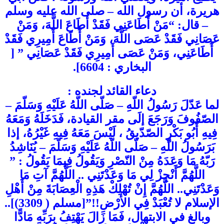
هريرة، أن رسول الله – صلى الله عليه وسلم
– قال: “مَنْ أَطَاعَنِي فَقَدْ أَطَاعَ اللَّهَ، وَمَنْ
عَصَانِي فَقَدْ عَصَى اللَّهَ، وَمَنْ أَطَاعَ أَمِيرِي فَقَدْ
أَطَاعَنِي، وَمَنْ عَصَى أَمِيرِي فَقَدْ عَصَانِي ” [
البخاري : 6604].
دعاء القائد لجنده :
لما عَدّلَ رَسُولُ اللّهِ – صَلّى اللّهُ عَلَيْهِ وَسَلّمَ –
الصّفُوفَ وَرَجَعَ إلَى مقر القيادة، فَدَخَلَهُ وَمَعَهُ
فِيهِ أَبُو بَكْرٍ الصّدّيقُ ، لَيْسَ مَعَهُ فِيهِ غَيْرُهُ، إذا
بَرَسُولُ اللّهِ – صَلّى اللّهُ عَلَيْهِ وَسَلّمَ – يُنَاشِدُ
رَبّهُ مَا وَعَدَهُ مِنْ النّصْرِ وَيَقُولُ فِيمَا يَقُولُ : ”
اللَّهُمَّ أَنْجِزْ لِي مَا وَعَدْتَنِي .. اللَّهُمَّ آتِ مَا
وَعَدْتَنِي.. اللَّهُمَّ إِنْ تُهْلِكْ هَذِهِ الْعِصَابَةَ مِنْ أَهْلِ
الإسلام لا تُعْبَدْ فِي الأرْضِ!!”[مسلم ( 3309)]..
وبالغ في الابتهال، فَمَا زَالَ يَهْتِفُ بِرَبِّهِ مَادًّا