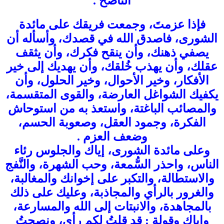
الناصح .
فإذا عزمتَ، وجمعت فريقك على مائدة
الشورى، فاصدق الله في قصدك، وأسأله أن
يصفي ذهنك، وأن ينقح فكرك، وأن يثقف
عقلك، وأن يهذب خُلقك، وأن يهديك إلى خير
الأفكار، وخير الأحوال، وخير الحلول، وأن
يكفيك الشواغل العارضة، والقوى المتقسمة،
والمصائب الباغتة، واستعذ به من استوحاش
الفكرة، وجمود العقل، وصعوبة الحسم،
وضعف العزم .
وعلى مائدة الشورى، إياك والجلوس رئاء
الناس، واحذر السُّمعة، وحب الشهرة، والنَّفج
والاستطالة، والتكبر على إخوانك والمغالبة،
والغرور بالرأي والمجاذبة، وعليك على ذلك
بالمجاهدة، والانبتات إلى الله والمسارعة،
وإياك وقولة : قد قلتُ لكم رأي، ونصحتُ