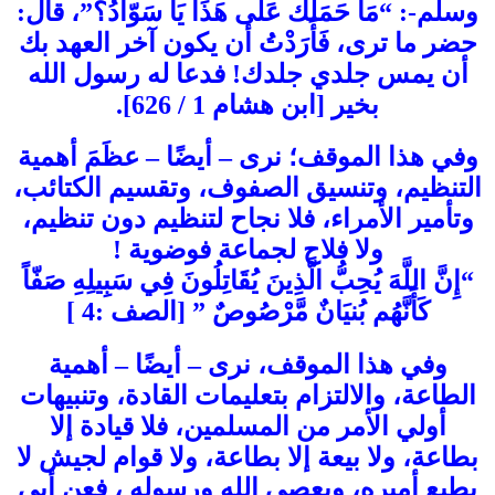
وسلم-: “مَا حَمَلَك عَلَى هَذَا يَا سَوّادُ؟”، قال:
حضر ما ترى، فَأَرَدْتُ أن يكون آخر العهد بك
أن يمس جلدي جلدك! فدعا له رسول الله
بخير [ابن هشام 1 / 626].
وفي هذا الموقف؛ نرى – أيضًا – عظَمَ أهمية
التنظيم، وتنسيق الصفوف، وتقسيم الكتائب،
وتأمير الأمراء، فلا نجاح لتنظيم دون تنظيم،
ولا فلاح لجماعة فوضوية !
“إِنَّ اللَّهَ يُحِبُّ الَّذِينَ يُقَاتِلُونَ فِي سَبِيلِهِ صَفّاً
كَأَنَّهُم بُنيَانٌ مَّرْصُوصٌ ” [الصف :4 ]
وفي هذا الموقف، نرى – أيضًا – أهمية
الطاعة، والالتزام بتعليمات القادة، وتنبيهات
أولي الأمر من المسلمين، فلا قيادة إلا
بطاعة، ولا بيعة إلا بطاعة، ولا قوام لجيش لا
يطيع أميره، ويعصي الله ورسوله ، فعن أبي