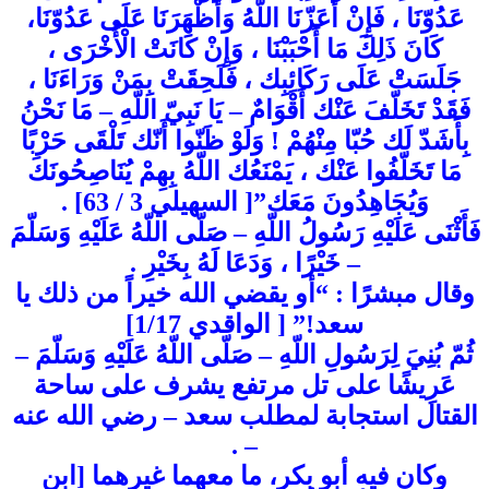
عَدُوّنَا ، فَإِنْ أَعَزّنَا اللّهُ وَأَظْهَرَنَا عَلَى عَدُوّنَا،
كَانَ ذَلِكَ مَا أَحْبَبْنَا ، وَإِنْ كَانَتْ الْأُخْرَى ،
جَلَسَتْ عَلَى رَكَائِبِك ، فَلَحِقَتْ بِمَنْ وَرَاءَنَا ،
فَقَدْ تَخَلّفَ عَنْك أَقْوَامٌ – يَا نَبِيّ اللّهِ – مَا نَحْنُ
بِأَشَدّ لَك حُبّا مِنْهُمْ ! وَلَوْ ظَنّوا أَنّك تَلْقَى حَرْبًا
مَا تَخَلّفُوا عَنْك ، يَمْنَعُك اللّهُ بِهِمْ يُنَاصِحُونَكَ
وَيُجَاهِدُونَ مَعَك”[ السهيلي 3 / 63] .
فَأَثْنَى عَلَيْهِ رَسُولُ اللّهِ – صَلّى اللّهُ عَلَيْهِ وَسَلّمَ
– خَيْرًا ، وَدَعَا لَهُ بِخَيْرِ .
وقال مبشرًا : “أو يقضي الله خيراً من ذلك يا
سعد!” [ الواقدي 1/17]
ثُمّ بُنِيَ لِرَسُولِ اللّهِ – صَلّى اللّهُ عَلَيْهِ وَسَلّمَ –
عَرِيشًا على تل مرتفع يشرف على ساحة
القتال استجابة لمطلب سعد – رضي الله عنه
– .
وكان فيه أبو بكر، ما معهما غيرهما [ابن