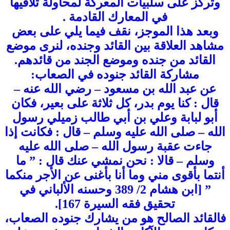
وتركز على سلبيات المعركة لمحاولة تلافيها
في المعارك القادمة .
وبعد هذا الموجز، نقف فيما يلي على بعض
مشاهد العلاقة بين القائد وجنده، لنرى موضع
القائد من جنده وموضع الجند من قائدهم.
مشاركة القائد جنوده في الصعاب:
عن عبد الله بن مسعود – رضي الله عنه –
قال : كنا يوم بدر، كل ثلاثة على بعير، فكان
أبو لبابة وعلي بن أبي طالب زميلي رسول
الله – صلى الله عليه وسلم – قال : فكانت إذا
جاءت عقبة رسول الله – صلى الله عليه
وسلم – قالا : نحن نمشي عنك قال : ” ما
أنتما بأقوى مني وما أنا بأغنى عن الأجر منكما
” [ابن هشام 2/ 389 وحسنه الألباني في
تحقيق فقه السيرة 167].
فالقائد الصالح هو من يشارك جنوده الصعاب،