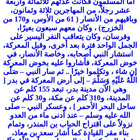
أما المسلمون فكانت عدتهم ثلاثمائة وأربعة
عشر رجلاً، من المهاجرين ثلاثة وثمانون،
وباقيهم من الأنصار ( 61 من الأوس، و170 من
الخزرج) ، وكان معهم سبعون بعيرًا،
وفرسان، وكان يتعاقب النفر اليسير على
الجمل الواحد فترة بعد أخرى، وقبل المعركة،
استشار النبي أصحابه، وخاصة الأنصار، في
خوض المعركة، فأشاروا عليه بخوض المعركة
إن شاء ، وتكلموا خيرًا .. ثم سار النبي – صَلّى
اللّهُ عَلَيْهِ وَسَلّمَ – إلى أرض المعركة في بدر [
وهي الآن مدينة بدر، تبعد 155 كلم عن
المدينة، و310 كلم عن مكة، و30 كلم عن
ساحل البحر الأحمر ] ، وعسكر النبي – صلى
الله عليه وسلم – عند أدنى ماء من العدو
نزولاً على اقتراح الحباب بن المنذر، وتمام
بناء مقر القيادة كما أشار سعد بن معاذ،