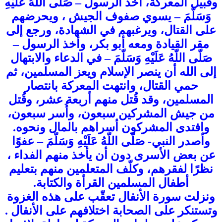
وقبيل المعركة، أخذ الرسول – صَلّى اللّهُ عَلَيْهِ
وَسَلّمَ – يسوي صفوف الجيش ، ويحرضهم
على القتال، ويرغبهم في الشهادة، ورجع إلى
مقر القيادة ومعه أبو بكر، وأخذ الرسول –
صَلّى اللّهُ عَلَيْهِ وَسَلّمَ – في الدعاء والابتهال
إلى الله أن ينصر الإسلام ويعز المسلمين، ثم
حمي القتال، وانتهت المعركة بانتصار
المسلمين، وقد قُتل منهم أربعة عشر، وقُتل
من جيش المشركين سبعون، وأُسر سبعون،
وافتدى المشركون أسراهم بالمال ونحوه.
وأصدر النبي- صَلّى اللّهُ عَلَيْهِ وَسَلّمَ – عفوًا
عن بعض الأسرى دون أن يأخذ منهم الفداء ،
نظرًا لفقرهم، وكلّف المتعلمين منهم بتعليم
أطفال المسلمين القرأة والكتابة.
ونزلت سورة الأنفال تعقّب على هذه الغزوة
وتستنكر على الصحابة اختلافهم على الأنفال .