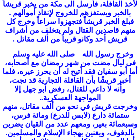
لأخذ القافلة، فأرسل الى مكة من يخبر قريشاً
بالخبر ويستفزهم للخروج لإنقاذ أموالهم .
فبلغ الخبر قريشاً فتجهزوا سراعاً وخرج كل
منهم قاصدين القتال ولم يتخلف من أشراف
قريش أحد وكانو قريباً من ألف مقاتل .
وخرج رسول الله – صلى الله عليه وسلم –
فى ليال مضت من شهر رمضان مع أصحابه،
أما أبو سفيان فقد أتيح له أن يحرز عيره، فلما
أخبر قريشًا بأن القافلة التجارية قد نجت،
وأنه لا داعي للقتال، رفض أبو جهل إلا
المواجهة العسكرية..
وخرجت قريش في نحو من ألف مقاتل، منهم
ستمائة دارع (لابس للدرع) ومائة فرس،
وسبعمائة بعير، ومعهم عدد من القيان يضربن
بالدفوف، ويغنين بهجاء الإسلام والمسلمين.