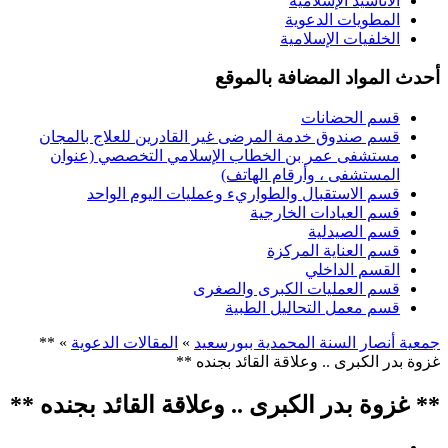
الأناشيد الإسلامية
المطويات الدعوية
الخلفيات الإسلامية
أحدث المواد المضافة بالموقع
قسم الحضانات
قسم صندوق خدمة المرضى غير القادرين للعلاج بالمجان
مستشفى عمر بن الخطاب الإسلامي التخصصي (عنوان
المستشفى ، وأرقام الهاتف)
قسم الاستقبال والطواريء وعمليات اليوم الواحد
قسم العيادات الخارجية
قسم الصيدلية
قسم العناية المركزة
القسم الداخلي
قسم العمليات الكبرى والصغرى
قسم معمل التحاليل الطبية
جمعية أنصار السنة المحمدية ببورسعيد
»
المقالات الدعوية
» **
غزوة بدر الكبرى .. وعلاقة القائد بجنده **
** غزوة بدر الكبرى .. وعلاقة القائد بجنده **