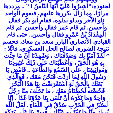
لجنوده:”أَشِيرُوا عَلَيّ أَيّهَا النّاسُ ! ” .. ورددها
مرارًا، وما زال يكررها عليهم، فيقوم الواحد
تلو الآخر ويدلو بدلوه، فقام أبو بكر فقال
وأحسن. ثم قام عمر فقال وأحسن. ثم قام
الْمِقْدَادُ بْنُ عَمْرٍو فقال وأحسن.. حتى قام
القيادي الأنصاري البارز سعد بن معاذ، فحسم
نتيجة الشورى لصالح الحل العسكري، قائًلا :
” لَقَدْ آمَنّا بِك وَصَدّقْنَاك ، وَشَهِدْنَا أَنّ مَا جِئْت
بِهِ هُوَ الْحَقّ ، وَأَعْطَيْنَاك عَلَى ذَلِكَ عُهُودِنَا
وَمَوَاثِيقِنَا ، عَلَى السّمْعِ وَالطّاعَةِ .. فَامْضِ يَا
رَسُولَ اللّهِ لِمَا أَرَدْت فَنَحْنُ مَعَك ، فَوَاَلّذِي
بَعَثَك بِالْحَقّ لَوْ اسْتَعْرَضْت بِنَا هَذَا الْبَحْرَ
فَخُضْته لَخُضْنَاهُ مَعَك ، مَا تَخَلّفَ مِنّا رَجُلٌ
وَاحِدٌ وَمَا نَكْرَهُ أَنْ تَلْقَى بِنَا عَدُوّنَا غَدًا ، إنّا
لَصُبُرٌ فِي الْحَرْبِ صُدُقٌ فِي اللّقَاءِ . لَعَلّ اللّهَ
يُرِيك مِنّا مَا تَقُرّ بِهِ عَيْنُك ، فَسِرْ بِنَا عَلَى بَرَكَةِ