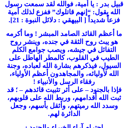
قبيل بدر : يا أمية، فوالله لقد سمعت رسول
الله يقول: “إنهم قاتلوك” ففزع لذلك أمية
فزعاً شديداً [ البيهقي : دلائل النبوة : 21].
ما أعظم القائد الصامد المبشر ! وما أكرمه
هو يبث روح الثقة في جنده، وينشر روح
التفائل في جيشه، ويصب جوامع الكلم
الطيب في القلوب، كالمطر الهاطل على
السيول، فيذكرهم بشارة الله لعباده، وجنة
الله لأوليائه، والمجاهدون أعظم الأولياء،
رفقاء الرسل والأنبياء !
فإذا بالجنود – على أثر تثبيت قائدهم – ؛ قد
ثبت الله أقدامهم، وربط الله على قلوبهم،
وسدد الله رميتهم، وأثقل بأسهم، وجعل
الدائرة لهم.
احترام آراء الخبراء والجنود :