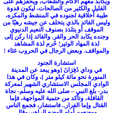
ويكابد معهم الآكام والشعاب، ويحفزهم على
القليل والكثير من الصالحات، ليكون قدوة
طيبة أخلاقية لجنوده في المنشط والمكره،
وليس القائد بالذي يتخلف عن جيشه رهبًا من
الموقف أو يتلذذ بصنوف النعيم الدنيوي
وجنده يكابد الحر والقر. والقائد إذا ركن إلى
لذة المهاد الوثير؛ حُرم لذة المشاهد
والمواقف. وبعض الرجال في الحروب غثاء !
استشارة الجنود
في وداي ذَفِرَانَ [وهو يبعد عن المدينة
المنورة نحو مائة كيلو متر ]، وكان في هذا
الوادي المجلس الاستشاري الشهير لمعركة
بدر- بلغ النبي – صلى الله عليه وسلم- نجاة
القافلة، وتأكد من حتمية المواجهة، فإما
القتال وإما الفرار.. فاستشار، فجمع الناس
ووضعهم أمام الوضع الراهن،وقال