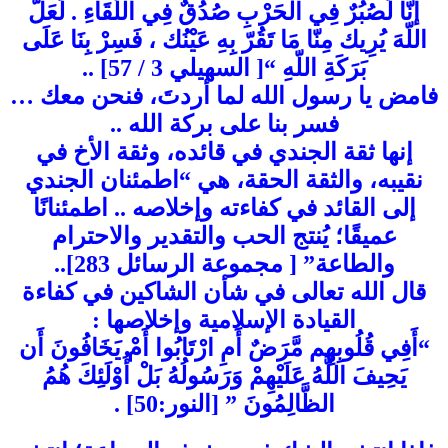
إنّا لَصُبُرٌ فِي الْحَرْبِ صُدُقٌ فِي اللّقَاءِ . لَعَلّ
اللّهَ يُرِيك مِنّا مَا تَقُرّ بِهِ عَيْنُك ، فَسِرْ بِنَا عَلَى
بَرَكَةِ اللّهِ “[ السهيلي 3 / 57] ..
فامض يا رسول الله لما أردتَ، فنحن معك …
فسر بنا على بركة الله ..
إنها ثقة الجندي في قائده، وثقة الأخ في
نقيبه، والثقة الحقة، هي “اطمئنان الجندي
إلى القائد في كفاءته وإخلاصه .. اطمئنانًا
عميقًا؛ يُنتج الحب والتقدير والاحترام
والطاعة” [ مجموعة الرسائل 283]..
قال الله تعالى في شأن الشاكين في كفاءة
القيادة الإسلامية وإخلاصها :
“أَفِي قُلُوبِهِم مَّرَضٌ أَمِ ارْتَابُوا أَمْ يَخَافُونَ أَن
يَحِيفَ اللَّهُ عَلَيْهِمْ وَرَسُولُهُ بَلْ أُوْلَئِكَ هُمُ
الظَّالِمُونَ ” [النور:50] .