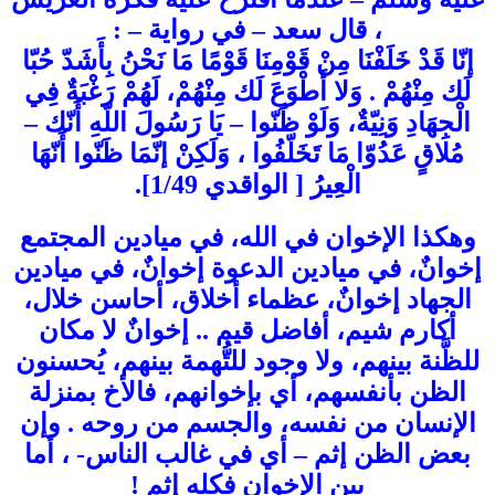
، قال سعد – في رواية – :
إنّا قَدْ خَلَفْنَا مِنْ قَوْمِنَا قَوْمًا مَا نَحْنُ بِأَشَدّ حُبّا
لَك مِنْهُمْ . وَلا أَطْوَعَ لَك مِنْهُمْ، لَهُمْ رَغْبَةٌ فِي
الْجِهَادِ وَنِيّةٌ، وَلَوْ ظَنّوا – يَا رَسُولَ اللّهِ أَنّك –
مُلاقٍ عَدُوّا مَا تَخَلّفُوا ، وَلَكِنْ إنّمَا ظَنّوا أَنّهَا
الْعِيرُ [ الواقدي 1/49].
وهكذا الإخوان في الله، في ميادين المجتمع
إخوانٌ، في ميادين الدعوة إخوانٌ، في ميادين
الجهاد إخوانٌ، عظماء أخلاق، أحاسن خلال،
أكارم شيم، أفاضل قيم .. إخوانٌ لا مكان
للظَّنة بينهم، ولا وجود للتُّهمة بينهم، يُحسنون
الظن بأنفسهم، أي بإخوانهم، فالأخ بمنزلة
الإنسان من نفسه، والجسم من روحه . وإن
بعض الظن إثم – أي في غالب الناس- ، أما
بين الإخوان فكله إثم !