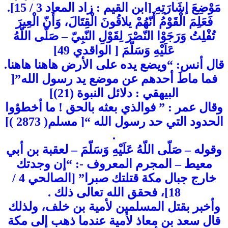
مَوْضِعَ إشَارَتِهِ [ابن القيم : زاد المعاد 3 / 15].
فَعَلِمَ الْقَوْمُ أَنّهُمْ يلاقُونَ الْقِتَالَ، وَأَنّ الْعِيرَ
تُفْلِتُ وَرَجَوْا النّصْرَ لِقَوْلِ النّبِيّ – صَلّى اللّهُ
عَلَيْهِ وَسَلّمَ [ الواقدي 49]
قال أنس: “ويضع يده على الأرض هاهنا هاهنا.
فما ماطَ أحدهم عن موضع يد رسول الله”[
البيهقي : دلائل النبوة (21)]
وقال عمر : ” فوالذي بعثه بالحق ! ما أخطؤوا
الحدود التي حد رسول الله “[ مسلم( 2873 )]
.
وقوله – صَلّى اللّهُ عَلَيْهِ وَسَلّمَ – لعقبة بن أبي
معيط – المجرم المعروف -: “إن وجدتك
خارج جبال مكة قتلتك صبرا” [الصالحي 4 /
18]، فحقق الله تعالى ذلك .
وأخبر بقتل المسلمين لأمية بن خلف، ولذلك
قال سعد بن معاذ لأمية عندما ذهب إلى مكة