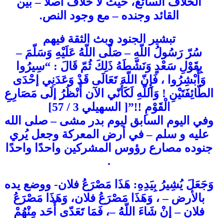
الخلاف السائغ، حيث لا خلاف أصلاً – بين
القائد وجنده – مع وجود النص.
تبشير الجنود وبث الثقة فيهم
سُرّ رَسُولُ اللّهِ – صَلّى اللّهُ عَلَيْهِ وَسَلّمَ –
بِقَوْلِ سَعْدٍ وَنَشّطَهُ ذَلِكَ ثُمّ قَالَ : “سِيرُوا
وَأَبْشِرُوا ، فَإِنّ اللّهَ تَعَالَى قَدْ وَعَدَنِي إحْدَى
الطّائِفَتَيْنِ ! وَاَللّهِ لَكَأَنّي الآن أَنْظُرُ إلَى مَصَارِعِ
الْقَوْمِ !!”[ السهيلي 3 / 57]
وفي اليوم السابق ليوم بدر مشى – صلى الله
عليه و سلم – في أرض المعركة وجعل يُري
جنوده مصارع رؤوس المشركين واحدًا واحدًا
.
وَجَعَلَ يُشِيرُ بِيَدِهِ: هَذَا مَصْرَعُ فلان- ووضع يده
بالأرض – ، وَهَذَا مَصْرَعُ فلان، وَهَذَا مَصْرَعُ
فلان – إنْ شَاءَ اللّهُ –، فَمَا تَعَدّى أَحَد مِنْهُمْ