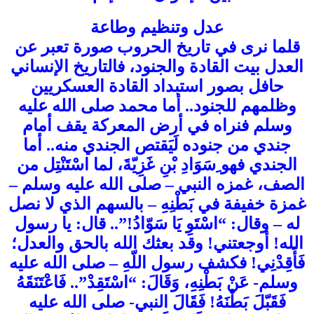
عدل وتنظيم وطاعة
قلما نرى في تاريخ الحروب صورة تعبر عن
العدل بيت القادة والجنود، فالتاريخ الإنساني
حافل بصور استبداد القادة العسكريين
وظلمهم للجنود.. أما محمد صلى الله عليه
وسلم فنراه في أرض المعركة يقف أمام
جندي من جنوده لَيَقتص الجندي منه.. أما
الجندي فهو ِسَوَادِ بْنِ غَزِيّةَ، لما اسْتَنْتِل من
الصف، غمزه النبي – صلى الله عليه وسلم –
غمزة خفيفة في بَطْنِهِ – بالسهم الذي لا نصل
له – وقال: “اسْتَوِ يَا سَوّادُ!”.. قال: يا رسول
الله! أوجعتني! وقد بعثك الله بالحق والعدل؛
فَأَقِدْنِي! فكشف رسول اللّهِ – صلى الله عليه
وسلم- عَنْ بَطْنِهِ، وَقَالَ: “اسْتَقِدْ”.. فَاعْتَنَقَهُ
فَقَبّلَ بَطْنَهُ! فَقَالَ النبي- صلى الله عليه