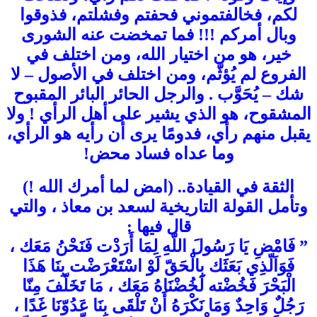
لكم، فخالفتموني فحفتم وفشلتم، فذوقوا
وبال أمركم !!! فما تمخضت عنه الشورى
خير، هو من اختيار الله، ومن اختلف في
الفروع لم يُؤثَّم، ومن اختلف في الأصول – لا
شك – يُحَوَّب . والرجل الحائر البائر المقبوح
المشقوح، هو الذي يشير على أهل الرأي ! ولا
يقبل منهم رأي، فدومًا يرى أن رأيه هو الرأي،
وما عداه فساد محض!
الثقة في القيادة.. (امض لما أمرك الله !)
وتأمل القولة التاريخية لسعد بن معاذ ، والتي
قال فيها :
” فَامْضِ يَا رَسُولَ اللّهِ لِمَا أَرَدْت فَنَحْنُ مَعَك ،
فَوَاَلّذِي بَعَثَك بِالْحَقّ لَوْ اسْتَعْرَضْت بِنَا هَذَا
الْبَحْرَ فَخُضْته لَخُضْنَاهُ مَعَك ، مَا تَخَلّفَ مِنّا
رَجُلٌ وَاحِدٌ وَمَا نَكْرَهُ أَنْ تَلْقَى بِنَا عَدُوّنَا غَدًا ،