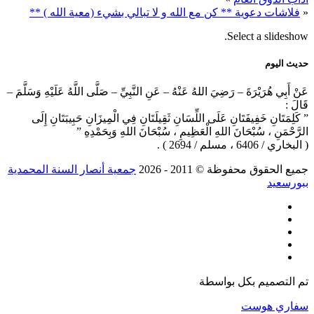
«
فلاشات دعوية ** كن مع الله و لا تبالي بشيء (معية الله ) **
Select a slideshow.
حديث اليوم
عَنْ أَبِي هُرَيْرَةَ – رَضِيَ اللهُ عَنْهُ – عَنِ النَّبِيِّ – صَلَّى اللَّهُ عَلَيْهِ وَسَلَّمَ –
قَالَ :
” كَلِمَتَانِ خَفِيفَتَانِ عَلَى اللِّسَانِ ثَقِيلَتَانِ فِي الْمِيزَانِ حَبِيبَتَانِ إِلَى
الرَّحْمَنِ ، سُبْحَانَ اللهِ الْعَظِيمِ ، سُبْحَانَ اللهِ وَبِحَمْدِهِ ”
( البخاري / 6406 ، مسلم / 2694 ) .
جميع الحقوق محفوظة © 2011 ‐ 2026
جمعية أنصار السنة المحمدية
ببورسعيد
تم التصميم بكل
بواسطة
سفاري هوست