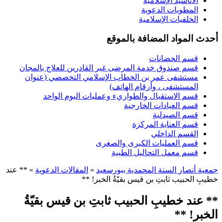
الأناشيد الإسلامية
المطويات الدعوية
الخلفيات الإسلامية
أحدث المواد المضافة بالموقع
قسم الحضانات
قسم صندوق خدمة المرضى غير القادرين للعلاج بالمجان
مستشفى عمر بن الخطاب الإسلامي التخصصي (عنوان
المستشفى ، وأرقام الهاتف)
قسم الاستقبال والطواريء وعمليات اليوم الواحد
قسم العيادات الخارجية
قسم الصيدلية
قسم العناية المركزة
القسم الداخلي
قسم العمليات الكبرى والصغرى
قسم معمل التحاليل الطبية
جمعية أنصار السنة المحمدية ببورسعيد
»
المقالات الدعوية
» ** عند
خطيبِ الحبيب ثابتِ بن قيس بقيّةُ الخبر! **
** عند خطيبِ الحبيب ثابتِ بن قيس بقيّةُ
الخبر! **