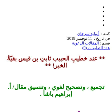
كتبه :
أ-وليد سرحان
في تاريخ :
11 نوفمبر 2019
قسم :
المقالات الدعوية
عدد التعليقات (0)
** عند خطيبِ الحبيب ثابتِ بن قيس بقيّةُ
الخبر! **
تجميع ، وتصحيح لغوي ، وتنسيق مقال/ أ.
إبراهيم باشا .