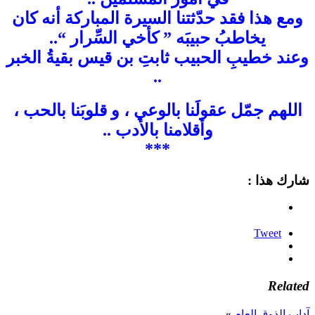
ومع هذا فقد حدّثتنا السيرة المباركة أنه كان
يخاطبُ حبيبَه ” كأخي السِّرار “..
وعند خطيبِ الحبيب ثابتِ بن قيس بقيةُ الخبر
..
اللهم جمّل عقولَنا بالوعي ، و قلوبَنا بالحب ،
وأقلامنا بالأدب ..
***
شارك هذا :
Tweet
Related
آداب الذوق العام
»