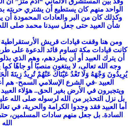
وقد بيّن المستشرق الألماني “آدم متز” أن ال
الواحد منهم كان يستطيع أن يشتري حريته بدفع
وكذلك كان من البر والعادات المحمودة أن ي
شأن العبيد حتى جعل سيدنا محمد صلى الله 
ومن هنا وقفت قيادات قريش الأرستقراطية في و
كانت قيادات مكة تساوم قائد الدعوة على طرد هؤ
أن يترك العبيد أو أن يطردهم، وهم الذي بذلوا
وجه الله تعالى، لا يبتغون منصبًا أو جاهًا كما يبتغي غا
العبيد -في الشرع الإسلامي السمح- هم أع
ويتجبرون في الأرض بغير الحق.. هؤلاء العبيد
بل نزل التحذير من الله لرسوله صلى الله عليه
أما العبيد فقد وجدوا الكرامة والحرية، في ت
السادة. بل جعل منهم سادات المسلمين، حتى أ
الله 