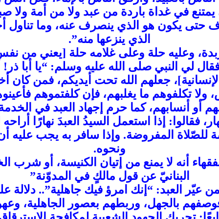
يمتنع في غداة باردة من عبد ولا من أمة ولا صب
 حتى يكون هو الذي ينصرف عنه، وما تناول أحد ب
الذي ينزعها منه”.
ربدة، وعليه حلة وعلى غلامه حلة [يعني من نف
] فقال لي النبي صلى الله عليه وسلم: “يا أبا ذر!
الإنسانية]، جعلهم الله تحت أيديكم، فمن كان أ
 ولا تكلفوهم ما يغلبهم، فإن كلفتموهم فأعينو
هم أو أنسابهم، كما حرم إجهاد العبد في الخدمة
، فقالوا: إذا استعمل السيدُ العبدَ نهارًا أراحه 
للصّلاة المفروضة. وإذا سافر به يجب عليه أن ي
ونحوه.
الفقهاء أنه لا يمنع من إتيان الكنيسة، أو شرب ال
البنانيّ عن قول مالكٍ في المدوّنة”
عيّر العبد: “إنك امرؤ فيك جاهلية”.. دلالة ع
فوصفهم بالجهل، وربطهم بعصور الجاهلية، وعهو
بعًا: تحريك الجهود الشعبية لمكافحة الاسترقاق