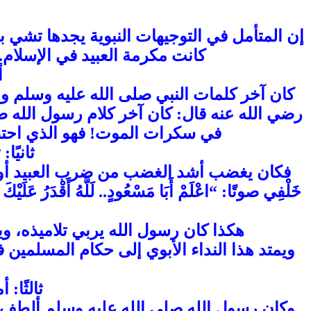
إن المتأمل في التوجيهات النبوية يجدها تشي ب
كانت مكرمة العبيد في الإسلام. 
أ
كان آخر كلمات النبي صلى الله عليه وسلم وه
في سكرات الموت! فهو الذي احتضنه
ثانيًا
فكان يغضب أشد الغضب من ضرب العبيد أو إي
خَلْفِي صوتًا: “اعْلَمْ أَبَا مَسْعُودٍ.. لَلَّهُ أَقْدَرُ
هكذا كان رسول الله يربي تلاميذه، وي
ويمتد هذا النداء الأبوي إلى حكام المسلمين 
ثالثًا:
وكان رسول الله صلى الله عليه وسلم ألطف ال