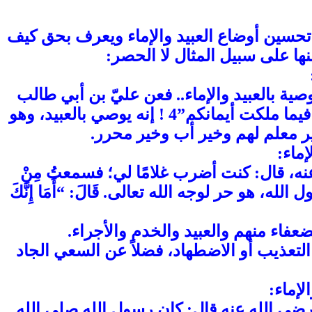
ل تحسين أوضاع العبيد والإماء ويعرف بحق كيف
نها على سبيل المثال لا الحصر:
ة بالعبيد والإماء.. فعن عليّ بن أبي طالب
رضي الله عنه قال: كان آخر كلام رسول الله صلى الله عليه وسلم: “الصلاة الصلاة، اتقوا الله فيما ملكت أيمانكم”4 ! إنه يوصي بالعبيد، وهو
ير معلم لهم وخير أب وخير محرر.
إماء:
، قال: كنت أضرب غلامًا لي؛ فسمعتُ مِنْ
ا رسول الله، هو حر لوجه الله تعالى. قَالَ: “أَمَا إِنَّكَ
عفاء منهم والعبيد والخدم والأجراء.
التعذيب أو الاضطهاد، فضلاً عن السعي الجاد
لإماء:
رضي الله عنه قال: كان رسول الله صلى الله