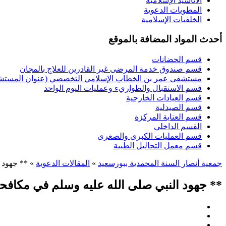
الأناشيد الإسلامية
المطويات الدعوية
الخلفيات الإسلامية
أحدث المواد المضافة بالموقع
قسم الحضانات
قسم صندوق خدمة المرضى غير القادرين للعلاج بالمجان
مستشفى عمر بن الخطاب الإسلامي التخصصي (عنوان المستشفى
قسم الاستقبال والطواريء وعمليات اليوم الواحد
قسم العيادات الخارجية
قسم الصيدلية
قسم العناية المركزة
القسم الداخلي
قسم العمليات الكبرى والصغرى
قسم معمل التحاليل الطبية
جمعية أنصار السنة المحمدية ببورسعيد
»
المقالات الدعوية
» ** جهود ا
** جهود النبي صلى الله عليه وسلم في مكافحة 