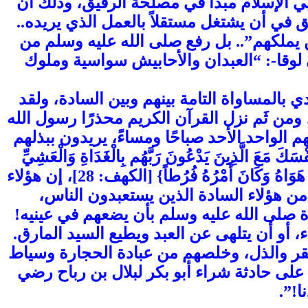
 في الإسلام مبدأ في مصلحة الرقيق، وذلك أن
ق في أن يشتغل مستقلاً بالعمل الذي يريده..
 يملكهم”.. بل رفع صلى الله عليه وسلم من
لوقا-: “العبدان والأحابيش سواسية وملوك
 بالمساواة التامة بينهم وبين السادة، ولقد
 ومن ثَم نزل القرآن الكريم محذرًا رسول الله
 الواحد الأحد صباحًا ومساءً، يريدون ببذلهم
لَّذِينَ يَدْعُونَ رَبَّهُم بِالْغَدَاةِ وَالْعَشِيِّ
يُرِيدُونَ وَجْهَهُ وَلَا تَعْدُ عَيْنَاكَ عَنْهُمْ تُرِيدُ زِينَةَ الْحَيَاةِ الدُّنْيَا وَلَا تُطِعْ مَنْ أَغْفَلْنَا قَلْبَهُ عَن ذِكْرِنَا وَاتَّبَعَ هَوَاهُ وَكَانَ أَمْرُهُ فُرُطاً} [الكهف: 28]، إن هؤلاء
من هؤلاء السادة الذين يستعبدون الناس،
وة صلى الله عليه وسلم بأن يضعهم في عينيه!
، أو أن يتلهى عن العبد ويطيع السيد المارق.
لفقر والذل، وخلصهم من عبادة الحجارة وسياط
على حادثة شراء أبو بكر لبلال بن رباح رضي
ا!”.