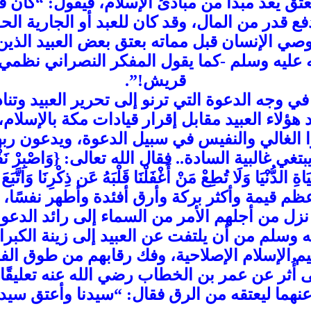
عتق يُعَدّ مبدأ من مبادئ الإسلام، فيقول: “كان
 قدر من المال، وقد كان للعبد أو الجارية الح
وصي الإنسان قبل مماته بعتق بعض العبيد الذين
عليه وسلم -كما يقول المفكر النصراني نظمي 
قريش!”.
جه الدعوة التي ترنو إلى تحرير العبيد وتنادي
لاء العبيد مقابل إقرار قيادات مكة بالإسلام،
 الغالي والنفيس في سبيل الدعوة، ويدعون ربهم
لبية السادة.. فقال الله تعالى: {وَاصْبِرْ نَفْسَكَ مَعَ ا
ظم قيمة وأكثر بركة وأرق أفئدة وأطهر نفسًا، 
 نزل من أجلهم الأمر من السماء إلى رائد الدع
 وسلم من أن يلتفت عن العبيد إلى زينة الكبراء
عاليم الإسلام الإصلاحية، وفك رقابهم من طوق ا
ُثر عن عمر بن الخطاب رضي الله عنه تعليقًا 
عنهما ليعتقه من الرق فقال: “سيدنا وأعتق سيدن