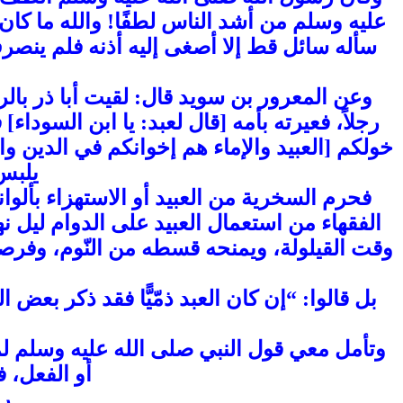
عليه وسلم من أشد الناس لطفًا! والله ما كان 
سأله سائل قط إلا أصغى إليه أذنه فلم ينصرف
وعن المعرور بن سويد قال: لقيت أبا ذر بال
رجلاً، فعيرته بأمه [قال لعبد: يا ابن السوداء
خولكم [العبيد والإماء هم إخوانكم في الدين و
يلبس،
فحرم السخرية من العبيد أو الاستهزاء بألوان
الفقهاء من استعمال العبيد على الدوام ليل نهار
وقت القيلولة، ويمنحه قسطه من النّوم، وفرصة 
بل قالوا: “إن كان العبد ذمّيًّا فقد ذكر بعض 
وتأمل معي قول النبي صلى الله عليه وسلم لمن 
أو الفعل، 
را