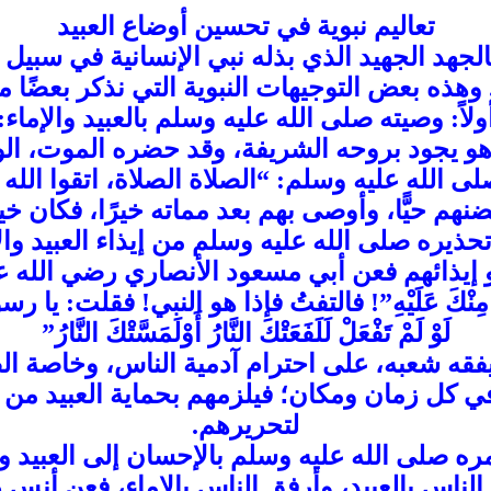
تعاليم نبوية في تحسين أوضاع العبيد
الجهد الجهيد الذي بذله نبي الإنسانية في سبي
وهذه بعض التوجيهات النبوية التي نذكر بعضًا م
ولاً: وصيته صلى الله عليه وسلم بالعبيد والإماء:
و يجود بروحه الشريفة، وقد حضره الموت، الوصي
م حيًّا، وأوصى بهم بعد مماته خيرًا، فكان خ
: تحذيره صلى الله عليه وسلم من إيذاء العبيد وال
ذائهم فعن أبي مسعود الأنصاري رضي الله عنه
 عَلَيْكَ مِنْكَ عَلَيْهِ”! فالتفتُ فإذا هو النبي! فقلت: ي
لَوْ لَمْ تَفْعَلْ لَلَفَعَتْكَ النَّارُ أَوْلَمَسَّتْكَ النَّارُ”
فقه شعبه، على احترام آدمية الناس، وخاصة الض
في كل زمان ومكان؛ فيلزمهم بحماية العبيد من 
لتحريرهم.
 أمره صلى الله عليه وسلم بالإحسان إلى العبيد وا
ناس بالعبيد، وأرفق الناس بالإماء، فعن أنس 