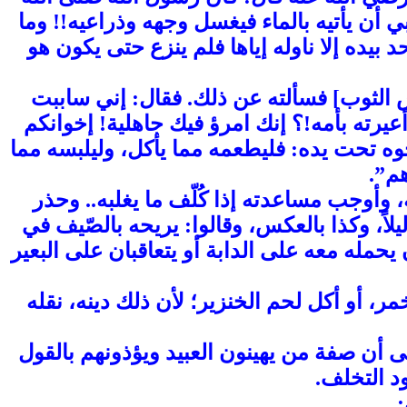
ي أن يأتيه بالماء فيغسل وجهه وذراعيه!! وما
يده إلا ناوله إياها فلم ينزع حتى يكون هو
س الثوب] فسألته عن ذلك. فقال: إني ساببت
 أعيرته بأمه!؟ إنك امرؤ فيك جاهلية! إخوانكم
خوه تحت يده: فليطعمه مما يأكل، وليلبسه مما
هم”.
، وأوجب مساعدته إذا كُلّف ما يغلبه.. وحذر
ليلاً، وكذا بالعكس، وقالوا: يريحه بالصّيف في
حمله معه على الدابة أو يتعاقبان على البعير
خمر، أو أكل لحم الخنزير؛ لأن ذلك دينه، نقله
لى أن صفة من يهينون العبيد ويؤذونهم بالقول
د التخلف.
: