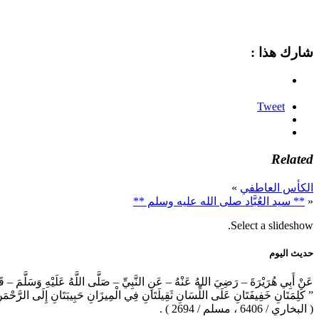
شارك هذا :
Tweet
Related
الكأس العاطفي
»
«
** سيد العُبَّاد صلى الله عليه وسلم **
Select a slideshow.
حديث اليوم
عَنْ أَبِي هُرَيْرَةَ – رَضِيَ اللهُ عَنْهُ – عَنِ النَّبِيِّ – صَلَّى اللَّهُ عَلَيْهِ وَسَلَّمَ – ق
” كَلِمَتَانِ خَفِيفَتَانِ عَلَى اللِّسَانِ ثَقِيلَتَانِ فِي الْمِيزَانِ حَبِيبَتَانِ إِلَى الرَّحْم
( البخاري / 6406 ، مسلم / 2694 ) .