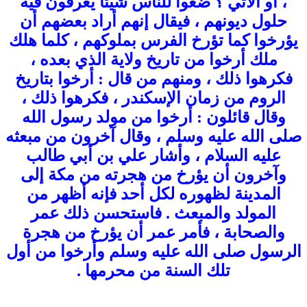
، أو الآتي ؟ ضعوا للناس شيئاً يعرفون فيه
حلول ديونهم ، فيقال إنهم أراد بعضهم أن
يؤرخوا كما تؤرخ الفرس بملوكهم ، كلما هلك
ملك أرخوا من تاريخ ولاية الذي بعده ،
فكرهوا ذلك ، ومنهم من قال : أرخوا بتاريخ
الروم من زمان الإسكندر ، فكرهوا ذلك ،
وقال قائلون : أرخوا من مولد رسول الله
صلى الله عليه وسلم ، وقال آخرون من مبعثه
عليه السلام ، وأشار علي بن أبي طالب
وآخرون أن يؤرخ من هجرته من مكة إلى
المدينة لظهوره لكل أحد فإنه أظهر من
المولد والمبعث . فاستحسن ذلك عمر
والصحابة ، فأمر عمر أن يؤرخ من هجرة
الرسول صلى الله عليه وسلم وأرخوا من أول
تلك السنة من محرمها .