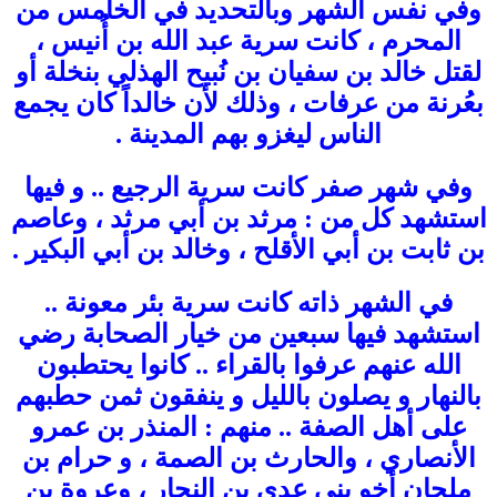
وفي نفس الشهر وبالتحديد في الخامس من
المحرم ، كانت سرية عبد الله بن أُنيس ،
لقتل خالد بن سفيان بن نُبيح الهذلي بنخلة أو
بعُرنة من عرفات ، وذلك لأن خالداً كان يجمع
الناس ليغزو بهم المدينة .
وفي شهر صفر كانت سرية الرجيع .. و فيها
استشهد كل من : مرثد بن أبي مرثد ، وعاصم
بن ثابت بن أبي الأقلح ، وخالد بن أبي البكير .
في الشهر ذاته كانت سرية بئر معونة ..
استشهد فيها سبعين من خيار الصحابة رضي
الله عنهم عرفوا بالقراء .. كانوا يحتطبون
بالنهار و يصلون بالليل و ينفقون ثمن حطبهم
على أهل الصفة .. منهم : المنذر بن عمرو
الأنصاري ، والحارث بن الصمة ، و حرام بن
ملحان أخو بني عدي بن النجار ، وعروة بن