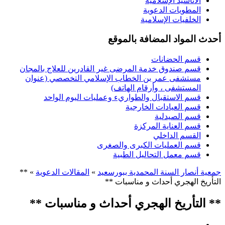
الأناشيد الإسلامية
المطويات الدعوية
الخلفيات الإسلامية
أحدث المواد المضافة بالموقع
قسم الحضانات
قسم صندوق خدمة المرضى غير القادرين للعلاج بالمجان
مستشفى عمر بن الخطاب الإسلامي التخصصي (عنوان
المستشفى ، وأرقام الهاتف)
قسم الاستقبال والطواريء وعمليات اليوم الواحد
قسم العيادات الخارجية
قسم الصيدلية
قسم العناية المركزة
القسم الداخلي
قسم العمليات الكبرى والصغرى
قسم معمل التحاليل الطبية
جمعية أنصار السنة المحمدية ببورسعيد
»
المقالات الدعوية
» **
التأريخ الهجري أحداث و مناسبات **
** التأريخ الهجري أحداث و مناسبات **