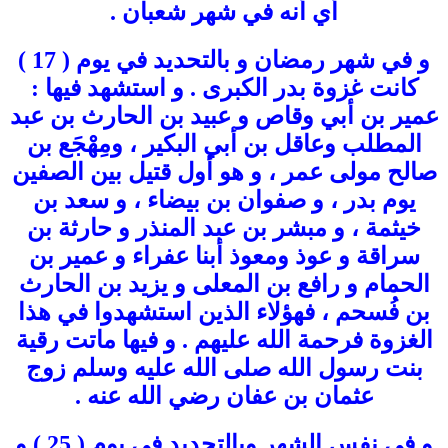
أي أنه في شهر شعبان .
و في شهر رمضان و بالتحديد في يوم ( 17 )
كانت غزوة بدر الكبرى . و استشهد فيها :
عمير بن أبي وقاص و عبيد بن الحارث بن عبد
المطلب وعاقل بن أبي البكير ، ومِهْجَع بن
صالح مولى عمر ، و هو أول قتيل بين الصفين
يوم بدر ، و صفوان بن بيضاء ، و سعد بن
خيثمة ، و مبشر بن عبد المنذر و حارثة بن
سراقة و عوذ ومعوذ أبنا عفراء و عمير بن
الحمام و رافع بن المعلى و يزيد بن الحارث
بن فُسحم ، فهؤلاء الذين استشهدوا في هذا
الغزوة فرحمة الله عليهم . و فيها ماتت رقية
بنت رسول الله صلى الله عليه وسلم زوج
عثمان بن عفان رضي الله عنه .
و في نفس الشهر وبالتحديد في يوم ( 25 ) و