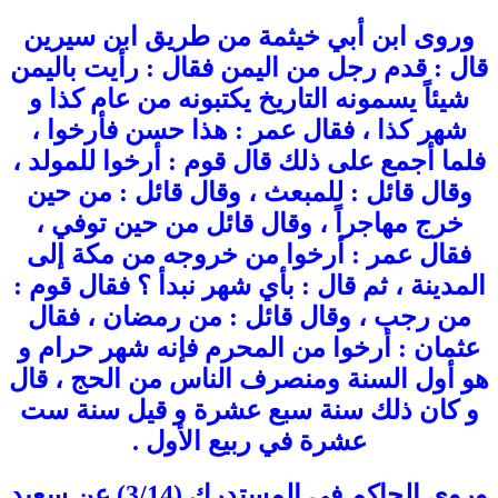
وروى ابن أبي خيثمة من طريق ابن سيرين
قال : قدم رجل من اليمن فقال : رأيت باليمن
شيئاً يسمونه التاريخ يكتبونه من عام كذا و
شهر كذا ، فقال عمر : هذا حسن فأرخوا ،
فلما أجمع على ذلك قال قوم : أرخوا للمولد ،
وقال قائل : للمبعث ، وقال قائل : من حين
خرج مهاجراً ، وقال قائل من حين توفي ،
فقال عمر : أرخوا من خروجه من مكة إلى
المدينة ، ثم قال : بأي شهر نبدأ ؟ فقال قوم :
من رجب ، وقال قائل : من رمضان ، فقال
عثمان : أرخوا من المحرم فإنه شهر حرام و
هو أول السنة ومنصرف الناس من الحج ، قال
و كان ذلك سنة سبع عشرة و قيل سنة ست
عشرة في ربيع الأول .
وروى الحاكم في المستدرك (3/14) عن سعيد