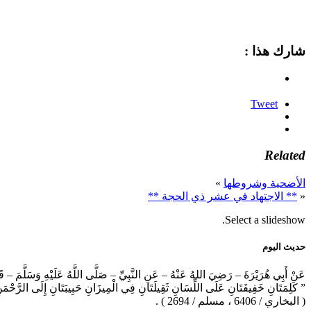
شارك هذا :
Tweet
Related
الأضحية وشروطها
»
«
** الاجتهاد في عشر ذي الحجة **
Select a slideshow.
حديث اليوم
عَنْ أَبِي هُرَيْرَةَ – رَضِيَ اللهُ عَنْهُ – عَنِ النَّبِيِّ – صَلَّى اللَّهُ عَلَيْهِ وَسَلَّمَ – ق
” كَلِمَتَانِ خَفِيفَتَانِ عَلَى اللِّسَانِ ثَقِيلَتَانِ فِي الْمِيزَانِ حَبِيبَتَانِ إِلَى الرَّحْم
( البخاري / 6406 ، مسلم / 2694 ) .