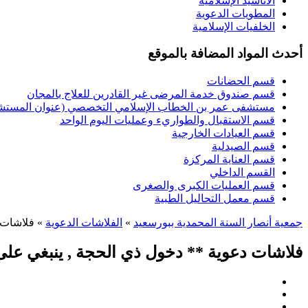
الأناشيد الإسلامية
المطويات الدعوية
الخلفيات الإسلامية
أحدث المواد المضافة بالموقع
قسم الحضانات
قسم صندوق خدمة المرضى غير القادرين للعلاج بالمجان
مستشفى عمر بن الخطاب الإسلامي التخصصي (عنوان المستشفى
قسم الاستقبال والطواريء وعمليات اليوم الواحد
قسم العيادات الخارجية
قسم الصيدلية
قسم العناية المركزة
القسم الداخلي
قسم العمليات الكبرى والصغرى
قسم معمل التحاليل الطبية
جمعية أنصار السنة المحمدية ببورسعيد
»
الفلاشات الدعوية
» فلاشات د
فلاشات دعوية ** دخول ذي الحجة , ينبغي على