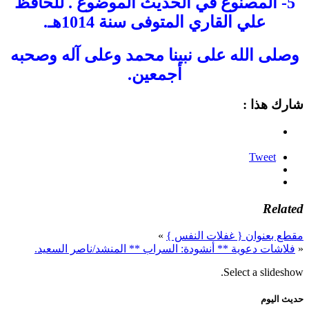
5- المصنوع في الحديث الموضوع . للحافظ
علي القاري المتوفى سنة 1014هـ.
وصلى الله على نبينا محمد وعلى آله وصحبه
أجمعين.
شارك هذا :
Tweet
Related
مقطع بعنوان { غفلات النفس }
»
«
فلاشات دعوية ** أنشودة: السراب ** المنشد/ناصر السعيد.
Select a slideshow.
حديث اليوم