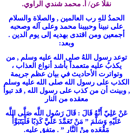
نقلًا عن/ أ. محمد شندي الراوي.
الحمدُ للهِ رب العالمين , والصلاة والسلام
على نبينا وحبيبنا محمد وعلى آله وصحبه
أجمعين ومن اقتدى بهديه إلى يوم الدين .
وبعد:
توعد رسول اللهُ صلى الله عليه وسلم , من
يكذبُ عليه متعمداً بأشد أنواع العذاب ،
وتواترت الأحاديث في بيان عظم جريمة
الكذب على رسول الله صلى الله عليه وسلم
, وبينت أن من كذب على رسول الله , قد تبوأ
معقده من النار
عَنْ عَلِيّ أَنَّهُ قَالَ : قَالَ رَسُول اللَّه صَلَّى اللَّه
عَلَيْهِ وَسَلَّمَ ” مَنْ تَعَمَّدَ عَلَيَّ كَذِبًا فَلْيَتَبَوَّأْ
مَقْعَده مِنْ النَّار ” . متفق عليه.