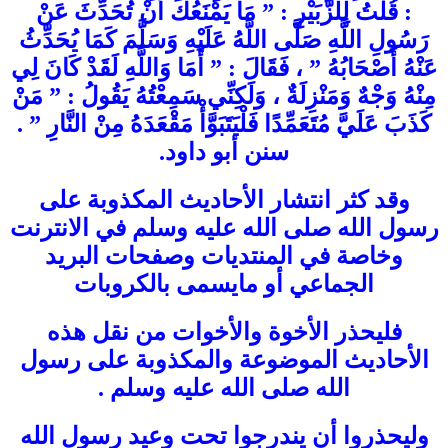
: قُلْتُ ‏لِلزُّبَيْرِ :‏ ” مَا يَمْنَعُكَ أَنْ تُحَدِّثَ عَنْ
رَسُولِ اللَّهِ ‏صَلَّى اللَّهُ عَلَيْهِ وَسَلَّمَ ‏‏كَمَا يُحَدِّثُ
عَنْهُ أَصْحَابُهُ ” ، فَقَالَ : ” أَمَا وَاللَّهِ لَقَدْ كَانَ لِي
مِنْهُ وَجْهٌ وَمَنْزِلَةٌ ، وَلَكِنِّي سَمِعْتُهُ يَقُولُ ‏: ” ‏مَنْ
كَذَبَ عَلَيَّ مُتَعَمِّدًا ‏‏فَلْيَتَبَوَّأْ ‏‏مَقْعَدَهُ مِنْ النَّارِ ” .
سنن أبو داود.
وقد كثر انتشار الأحاديث المكذوبة على
رسول الله صلى الله عليه وسلم في الانترنت
وخاصة في المنتديات وصفحات البريد
الجماعي أو مايسمى بالكروبات
فليحذر الأخوة والأخوات من نقل هذه
الأحاديث الموضوعة والمكذوبة على رسول
الله صلى الله عليه وسلم .
وليحذروا أن يندرجوا تحت وعيد رسول الله