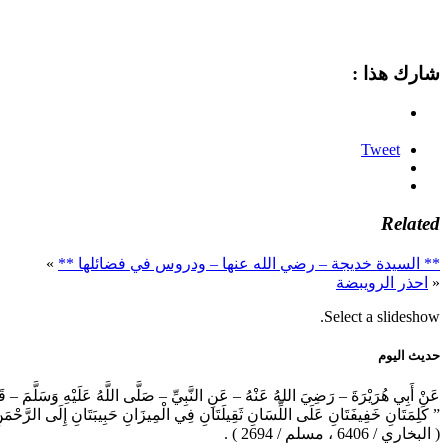
شارك هذا :
Tweet
Related
** السيدة خديجة – رضي الله عنها – ودروس في فضائلها **
»
«
احذر الرويبضة
Select a slideshow.
حديث اليوم
عَنْ أَبِي هُرَيْرَةَ – رَضِيَ اللهُ عَنْهُ – عَنِ النَّبِيِّ – صَلَّى اللَّهُ عَلَيْهِ وَسَلَّمَ – ق
” كَلِمَتَانِ خَفِيفَتَانِ عَلَى اللِّسَانِ ثَقِيلَتَانِ فِي الْمِيزَانِ حَبِيبَتَانِ إِلَى الرَّحْم
( البخاري / 6406 ، مسلم / 2694 ) .