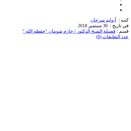
كتبه :
أ-وليد سرحان
في تاريخ :
30 سبتمبر 2018
قسم :
فضيلة الشيخ الدكتور / حازم شومان "حفظه الله "
عدد التعليقات (0)