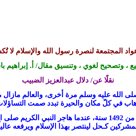
عواد المجتمعة لنصرة رسول الله والإسلام لا تُك
ع ، وتصحيح لغوي ، وتنسيق مقال/ أ. إبراهيم باش
نقلًا عن/ دلال عبدالعزيز الضبيب
ى الله عليه وسلم مرة أخرى، والعالم مازال متأ
هاب في كلّ مكان والحيرة تبدد صمت التساؤلات 
حربٌ مستمرة لن تتوقف .. بدأت منذو أكثر من 1492 سنة، عندما 
مشركين كـحل لينتصر بهذا الإسلام ويرفعه عالياً