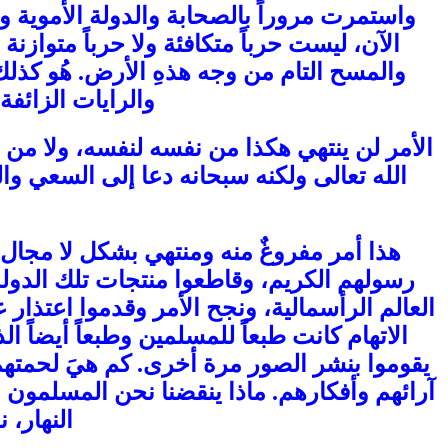
واستمرت مروراً بالصحابة والدولة الأموية و 
الآن، ليست حرباً متكافئة ولا حرباً متو
والمسح التام من وجه هذهِ الأرض. هُو كذلك
والرايات الزائفة
الأمر لن ينتهي هكذا من نفسه لنفسه، ولا من ي
الله تعالى ولكنه سبحانه دعا إلى السعي وا
هذا أمر مفروغٌ منه ومنتهي بشكل لا مجال 
رسولهم الكريم، وقاطعوا منتجات تلك الدو
العالم الرأسمالية، ونجح الأمر وقدموا اعتذار
الاتهام كانت طبعاً للمسلمين وطبعاً أيضاً ا
يقوموا بنشر الصور مرة أخرى. كم هيَ لحمتهم
آرائهم وأفكارهم. ماذا ينقضنا نحن المسلمون 
النهار، 