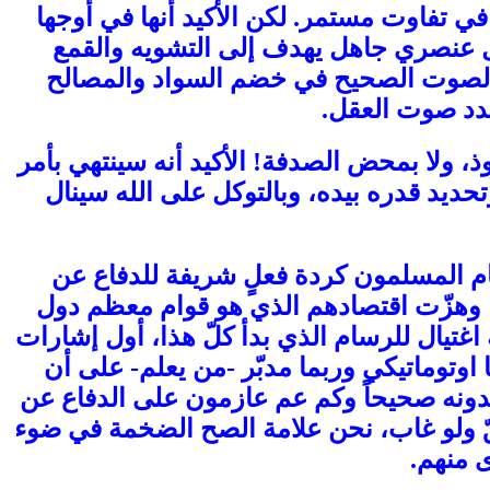
 في تفاوت مستمر. لكن الأكيد أنها في أوجها
كل عنصري جاهل يهدف إلى التشويه والقمع
أنه الصوت الصحيح في خضم السواد والمصالح
يجدد صوت العقل.
ذ، ولا بمحض الصدفة! الأكيد أنه سينتهي بأمر
حديد قدره بيده، وبالتوكل على الله سينال
قام المسلمون كردة فعلٍ شريفة للدفاع عن
 وهزّت اقتصادهم الذي هو قوام معظم دول
اغتيال للرسام الذي بدأ كلّ هذا، أول إشارات
ا اوتوماتيكي وربما مدبّر -من يعلم- على أن
قدونه صحيحاً وكم عم عازمون على الدفاع عن
حقّ ولو غاب، نحن علامة الصح الضخمة في ضوء
ى منهم.