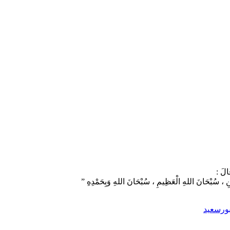
َالَ :
َنِ ، سُبْحَانَ اللهِ الْعَظِيمِ ، سُبْحَانَ اللهِ وَبِحَمْدِهِ ”
بورسعيد