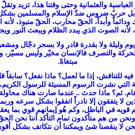
العباسية والعثمانية وحتى وقتنا هذا، تزيد وتقلّ
ازنة بل حربٌ ضروس ضدّ الإسلام والمسلمين بش
 ودائماً وأبداً، الحقّ محارب، الحقّ منبوذ، ل
، لأنه الصوت الذي يبدد الظلام ويبعث النور و
وم وليلة ولا بقدرة قادر ولا بسحر دجّال ومشعو
لحركة والتصرف فالإنسان مخيّر وليس مسيّر، وت
مبتغاهْ.
فيه للتناقش، إذا ما لعمل؟ ماذا نفعل؟ سابقاً 
لة التي نشرت الرسوم المسيئة للرسول الكريم،
 عام. ثم؟ ماذا حدث .. عندما صارت هناك محاولة 
لذين لا يتفقون إلا نادراً اتفقوا بشكل سرعه وربم
 قويه في الباطل، وكم هُو إيمانهم قوي بما يع
ونحن من هم متأكدون تمام التأكد أننا نحن ال
نحن لا ينقصنا شئ ويمكننا أن نتكاتف بشكل أقو