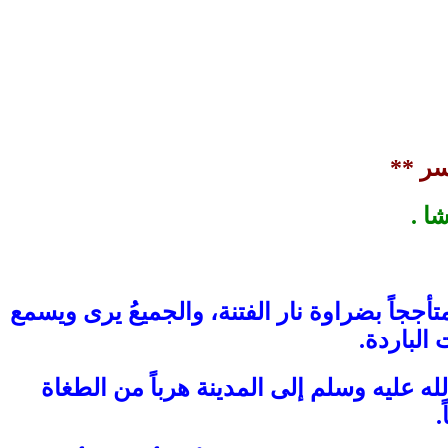
سر **
ا .
ججاً بضراوة نار الفتنة، والجميعُ يرى ويسمع
الباردة.
هاجر النبي الكريم صلى الله عليه وسلم إلى المدينة هرباً من الطغاة
.