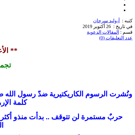
كتبه :
أ-وليد سرحان
في تاريخ :
26 أكتوبر 2019
قسم :
المقالات الدعوية
عدد التعليقات (0)
** الأ
تجمي
ونُشرت الرسوم الكاريكتيرية ضدّ رسول الله صل
كلمة الإر
ال