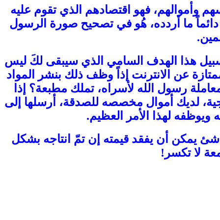
فسهم وأموالهم، فهو اقتصادهم الذي تقوم عليه
دائماً ما أردده، هُو في تصحيح صورة الرسول
مين.
يل هذا الهدف السامي الذي سيبقى لكَ ليس
متازة عن الانترنت إذاً وظف ذلك بنشر المواد
 معاملة رسول الله لأسراه، تملك مطبعة؟ إذا
جية، لديك أموال مخصصه للصدقة، أرسلها إلى
 ويوظفه لهذا الأمر العظيم.
شئ يمكن أن يفقد قيمته إن تمّ انتاجه بشكل
عة لا تكسر!