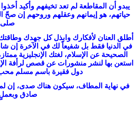
يبدو أن المقاطعة لم تعد تخيفهم وأكيد أخذوا 
حياتهم، هو إيمانهم وعقلهم وروحهم إن صحّ ال
صلى ا
أطلق العنان لأفكارك وابذل كل جهدك وطاقت
في الدنيا فقط بل شفيعاً لك في الآخرة إن شاء
الصحيحة عن الإسلام، لغتك الإنجليزية ممتازة
استعن بها لنشر منشورات عن قصص لرأفة الإسل
دول فقيرة باسم مسلم محب للخ
في نهاية المطاف، سيكون هناك صدى، إن لم تس
صادق وبعملٍ 