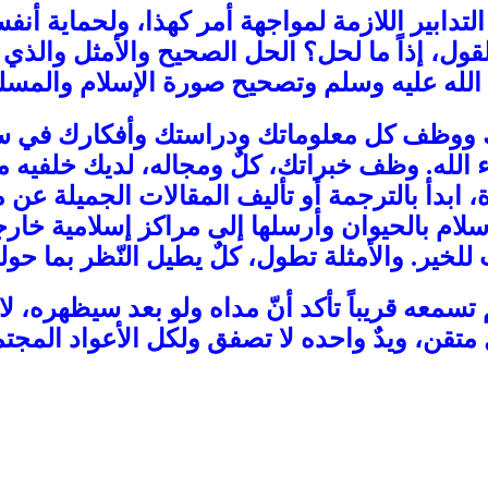
التدابير اللازمة لمواجهة أمر كهذا، ولحماية أن
قول، إذاً ما لحل؟ الحل الصحيح والأمثل والذي 
لله عليه وسلم وتصحيح صورة الإسلام والمسل
ك ووظف كل معلوماتك ودراستك وأفكارك في سب
 الله. وظف خبراتك، كلٌ ومجاله، لديك خلفيه م
، ابدأ بالترجمة أو تأليف المقالات الجميلة عن
ام بالحيوان وأرسلها إلى مراكز إسلامية خار
ير. والأمثلة تطول، كلٌ يطيل النّظر بما حوله
معه قريباً تأكد أنّ مداه ولو بعد سيظهره، لا
متقن، ويدٌ واحده لا تصفق ولكل الأعواد المجتم