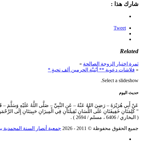
شارك هذا :
Tweet
Related
ثمرة اختيار الزوجة الصالحة
»
«
فلاشات دعوية ** أبُنيَّة الحرمين ألف تحيةٍ *
Select a slideshow.
حديث اليوم
عَنْ أَبِي هُرَيْرَةَ – رَضِيَ اللهُ عَنْهُ – عَنِ النَّبِيِّ – صَلَّى اللَّهُ عَلَيْهِ وَسَلَّمَ – ق
” كَلِمَتَانِ خَفِيفَتَانِ عَلَى اللِّسَانِ ثَقِيلَتَانِ فِي الْمِيزَانِ حَبِيبَتَانِ إِلَى الرَّحْم
( البخاري / 6406 ، مسلم / 2694 ) .
جميع الحقوق محفوظة © 2011 ‐ 2026
جمعية أنصار السنة المحمدية ب